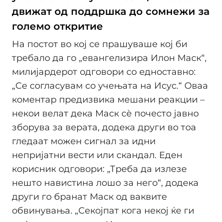
движат од поддршка до сомнежи за
големо откритие
На постот во кој се прашуваше кој би
требало да го „евангелизира Илон Маск“,
милијардерот одговори со едноставно:
„Се согласувам со учењата на Исус.“ Оваа
коментар предизвика мешани реакции –
некои велат дека Маск сè почесто јавно
зборува за верата, додека други во тоа
гледаат можен сигнал за идни
непријатни вести или скандал. Еден
корисник одговори: „Треба да излезе
нешто навистина лошо за него“, додека
други го бранат Маск од ваквите
обвинувања. „Секојпат кога некој ќе ги