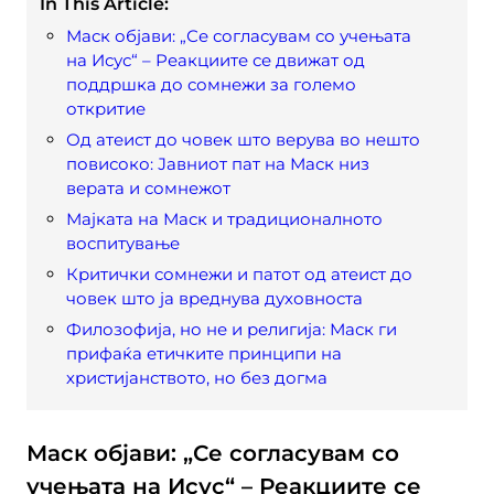
In This Article:
Маск објави: „Се согласувам со учењата
на Исус“ – Реакциите се движат од
поддршка до сомнежи за големо
откритие
Од атеист до човек што верува во нешто
повисоко: Јавниот пат на Маск низ
верата и сомнежот
Мајката на Маск и традиционалното
воспитување
Критички сомнежи и патот од атеист до
човек што ја вреднува духовноста
Филозофија, но не и религија: Маск ги
прифаќа етичките принципи на
христијанството, но без догма
Маск објави: „Се согласувам со
учењата на Исус“ – Реакциите се