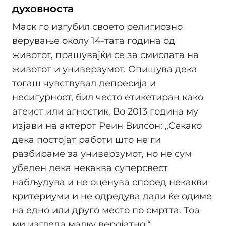
духовноста
Маск го изгубил своето религиозно
верување околу 14-тата година од
животот, прашувајќи се за смислата на
животот и универзумот. Опишува дека
тогаш чувствувал депресија и
несигурност, бил често етикетиран како
атеист или агностик. Во 2013 година му
изјави на актерот Реин Вилсон: „Секако
дека постојат работи што не ги
разбираме за универзумот, но не сум
убеден дека некаква суперсвест
набљудува и не оценува според некакви
критериуми и не одредува дали ќе одиме
на едно или друго место по смртта. Тоа
ми изгледа малку веројатно.“