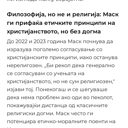
Филозофија, но не и религија: Маск
ги прифаќа етичките принципи на
христијанството, но без догма
До 2022 и 2023 година Маск почнува да
изразува поголемо согласување со
христијанските принципи, иако останува
нерелигозен. „Би рекол дека генерално
се согласувам со учењата на
христијанството, но не сум религиозен,"
изјави тој. Понекогаш и се шегуваше
дека нема проблем ако оди во пеколот,
покажувајќи дистанца од класичните
религиски догми. Маск често ги
потенцира етичко-моралните поенти на