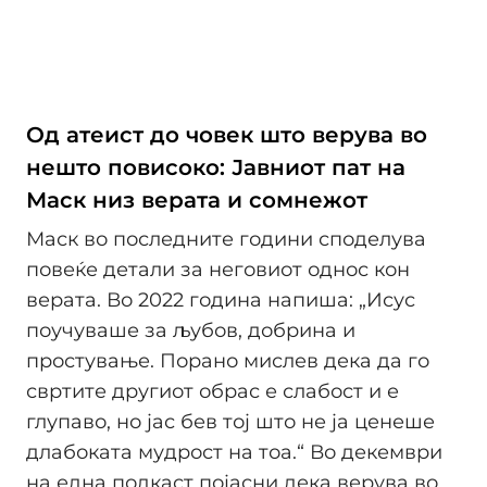
Од атеист до човек што верува во
нешто повисоко: Јавниот пат на
Маск низ верата и сомнежот
Маск во последните години споделува
повеќе детали за неговиот однос кон
верата. Во 2022 година напиша: „Исус
поучуваше за љубов, добрина и
простување. Порано мислев дека да го
свртите другиот обрас е слабост и е
глупаво, но јас бев тој што не ја ценеше
длабоката мудрост на тоа.“ Во декември
на една подкаст појасни дека верува во