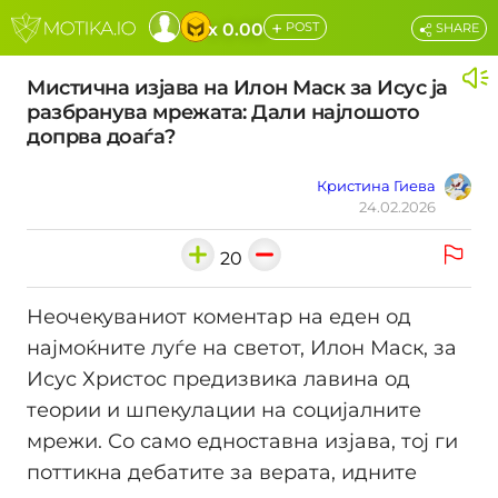
+
x 0.00
POST
SHARE
Мистична изјава на Илон Маск за Исус ја
разбранува мрежата: Дали најлошото
допрва доаѓа?
Кристина Гиева
24.02.2026
20
Неочекуваниот коментар на еден од
најмоќните луѓе на светот, Илон Маск, за
Исус Христос предизвика лавина од
теории и шпекулации на социјалните
мрежи. Со само едноставна изјава, тој ги
поттикна дебатите за верата, идните