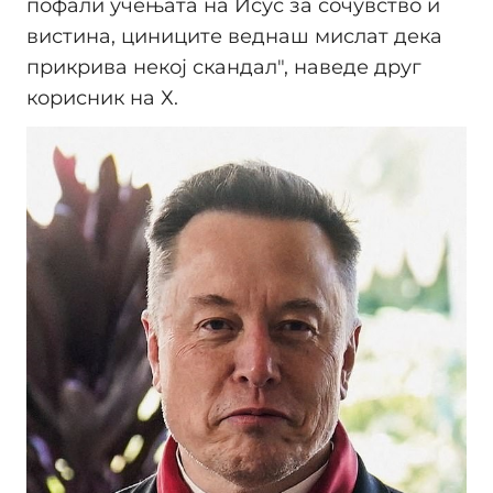
пофали учењата на Исус за сочувство и
вистина, циниците веднаш мислат дека
прикрива некој скандал", наведе друг
корисник на Х.