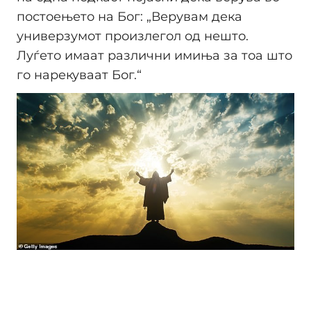
постоењето на Бог: „Верувам дека
универзумот произлегол од нешто.
Луѓето имаат различни имиња за тоа што
го нарекуваат Бог.“