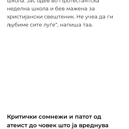
школа. Јас одев во Протестантска
неделна школа и бев мажена за
христијански свештеник. Не учеа да ги
љубиме сите луѓе“, напиша таа.
Критички сомнежи и патот од
атеист до човек што ја вреднува