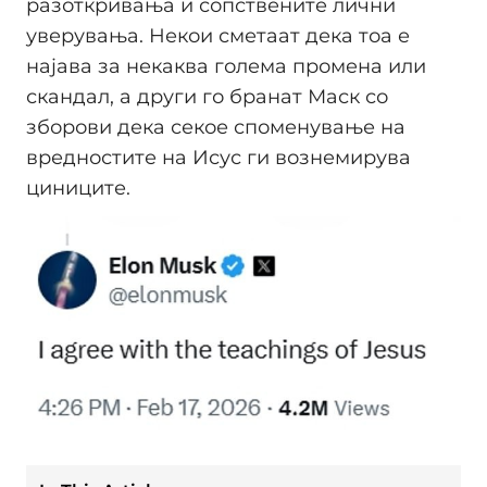
разоткривања и сопствените лични
уверувања. Некои сметаат дека тоа е
најава за некаква голема промена или
скандал, а други го бранат Маск со
зборови дека секое споменување на
вредностите на Исус ги вознемирува
циниците.