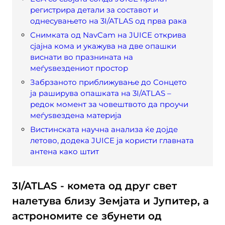
регистрира детали за составот и
однесувањето на 3I/ATLAS од прва рака
Снимката од NavCam на JUICE открива
сјајна кома и укажува на две опашки
виснати во празнината на
меѓуѕвездениот простор
Забрзаното приближување до Сонцето
ја раширува опашката на 3I/ATLAS –
редок момент за човештвото да проучи
меѓуѕвездена материја
Вистинската научна анализа ќе дојде
летово, додека JUICE ја користи главната
антена како штит
3I/ATLAS - комета од друг свет
налетува близу Земјата и Јупитер, а
астрономите се збунети од