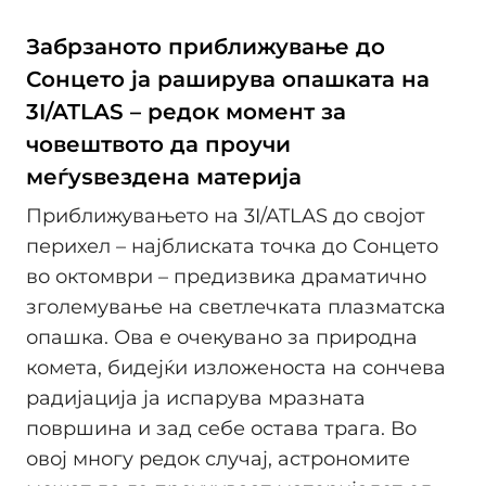
Забрзаното приближување до
Сонцето ја раширува опашката на
3I/ATLAS – редок момент за
човештвото да проучи
меѓуѕвездена материја
Приближувањето на 3I/ATLAS до својот
перихел – најблиската точка до Сонцето
во октомври – предизвика драматично
зголемување на светлечката плазматска
опашка. Ова е очекувано за природна
комета, бидејќи изложеноста на сончева
радијација ја испарува мразната
површина и зад себе остава трага. Во
овој многу редок случај, астрономите