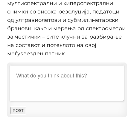
мултиспектрални и хиперспектрални
снимки со висока резолуција, податоци
од ултравиолетови и субмилиметарски
бранови, како и мерења од спектрометри
за честички – сите клучни за разбирање
на составот и потеклото на овој
меѓуѕвезден патник.
POST