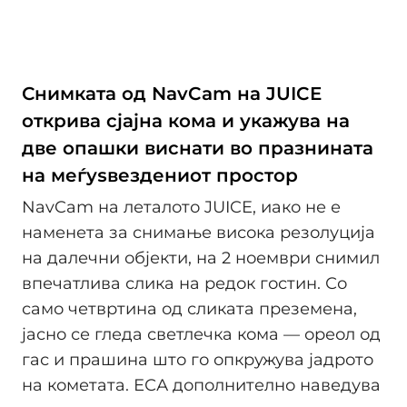
Снимката од NavCam на JUICE
открива сјајна кома и укажува на
две опашки виснати во празнината
на меѓуѕвездениот простор
NavCam на леталото JUICE, иако не е
наменета за снимање висока резолуција
на далечни објекти, на 2 ноември снимил
впечатлива слика на редок гостин. Со
само четвртина од сликата преземена,
јасно се гледа светлечка кома — ореол од
гас и прашина што го опкружува јадрото
на кометата. ЕСА дополнително наведува