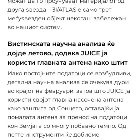
можат да го проучуваат материјалот од
друга ѕвезда – 3I/ATLAS е само трет
меѓуѕвезден објект некогаш забележан
во нашиот систем.
Вистинската научна анализа ќе
дојде летово, додека JUICE ја
користи главната антена како штит
Иако постојните податоци се возбудливи,
детална научна анализа се очекува дури
во крајот на февруари, затоа што JUICE ја
користи својот главна насочена антена
како заштита од Сонцето, оставајќи ја
помалата антена за пренос на податоци
кон Земјата со многу побавно темпо. Од
петте инструменти ќе добиеме