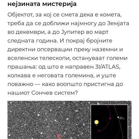
нејзината мистерија
Објектот, за кој се смета дека е комета,
треба да се доближи најмногу до Земјата
во декември, а до Јупитер во март
следната година. И покрај бројните
директни опсервации преку наземни и
вселенски телескопи, остануваат големи
прашања: од што е направен 3I/ATLAS,
колкава е неговата големина, и уште
поважно — како воопшто пристигна до
нашиот Сончев систем?