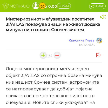
+
x 0.00
POST
SHARE
Мистериозниот меѓуѕвезден посетител
3I/ATLAS покажува знаци на живот додека
минува низ нашиот Сончев систем
Кристина Гиева
05.12.2025
22
Додека мистериозниот меѓуѕвезден
објект 3I/ATLAS со огромна брзина минува
низ нашиот Сончев систем, астрономите
се натпреваруваат да добијат појасна
слика за ова ретко тело кое никој не го
очекуваше. Новите слики укажуваат на