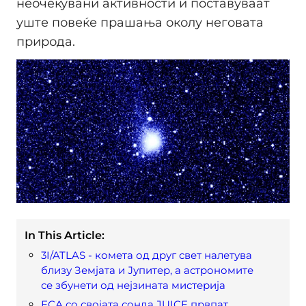
неочекувани активности и поставуваат
уште повеќе прашања околу неговата
природа.
In This Article:
3I/ATLAS - комета од друг свет налетува
близу Земјата и Јупитер, а астрономите
се збунети од нејзината мистерија
ЕСА со својата сонда JUICE првпат