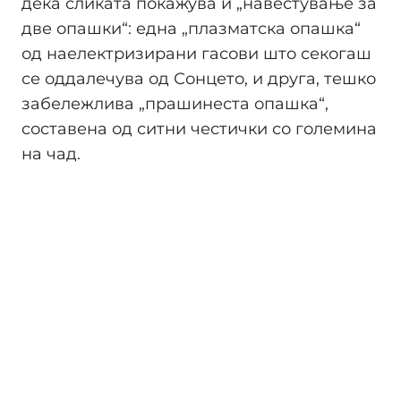
дека сликата покажува и „навестување за
две опашки“: една „плазматска опашка“
од наелектризирани гасови што секогаш
се оддалечува од Сонцето, и друга, тешко
забележлива „прашинеста опашка“,
составена од ситни честички со големина
на чад.