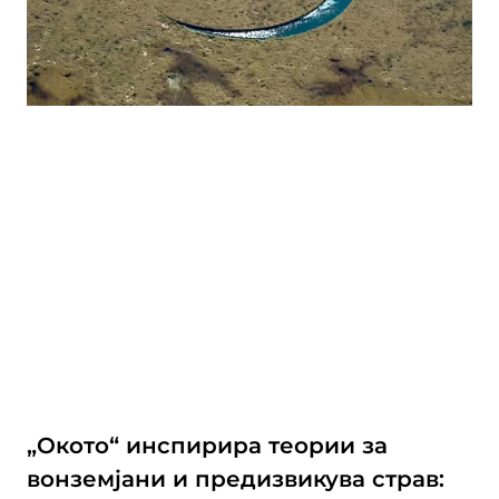
„Окото“ инспирира теории за
вонземјани и предизвикува страв: