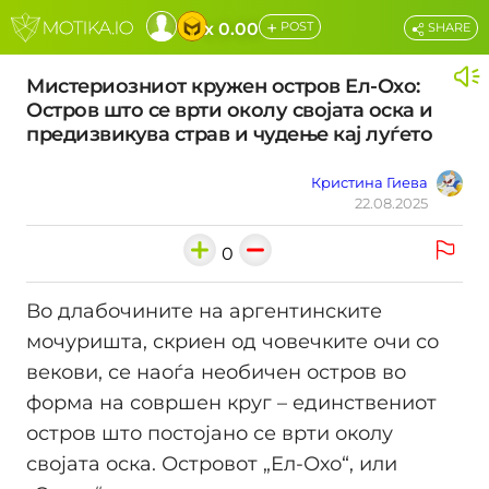
+
x 0.00
POST
SHARE
Мистериозниот кружен остров Ел-Охо:
Остров што се врти околу својата оска и
предизвикува страв и чудење кај луѓето
Кристина Гиева
22.08.2025
0
Во длабочините на аргентинските
мочуришта, скриен од човечките очи со
векови, се наоѓа необичен остров во
форма на совршен круг – единствениот
остров што постојано се врти околу
својата оска. Островот „Ел-Охо“, или