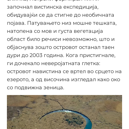
започнал вистинска експедиција,
обидувајќи се да стигне до необичната
појава. Патувањето низ мошне тешката,
натопена со мов и густа вегетација
област било речиси невозможно, што и
објаснува зошто островот останал таен
дури до 2003 година. Кога пристигнале,
ги дочекало неверојатната глетка:
островот навистина се вртел во срцето на
езерото, а од височина изгледал како око
со подвижна зеница.