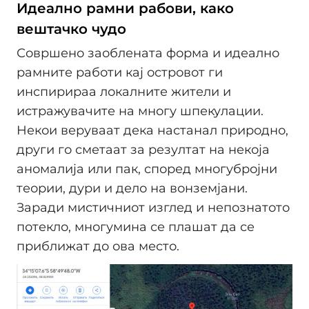
Идеално рамни рабови, како
вештачко чудо
Совршено заоблената форма и идеално
рамните работи кај островот ги
инспирираа локалните жители и
истражувачите на многу шпекулации.
Некои веруваат дека настанал природно,
други го сметаат за резултат на некоја
аномалија или пак, според многубројни
теории, дури и дело на вонземјани.
Заради мистичниот изглед и непознатото
потекло, многумина се плашат да се
приближат до ова место.