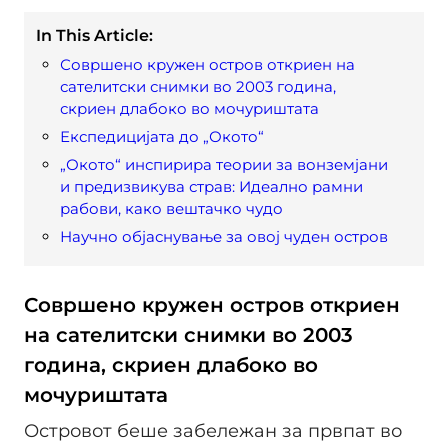
In This Article:
Совршено кружен остров откриен на
сателитски снимки во 2003 година,
скриен длабоко во мочуриштата
Експедицијата до „Окото“
„Окото“ инспирира теории за вонземјани
и предизвикува страв: Идеално рамни
рабови, како вештачко чудо
Научно објаснување за овој чуден остров
Совршено кружен остров откриен
на сателитски снимки во 2003
година, скриен длабоко во
мочуриштата
Островот беше забележан за првпат во