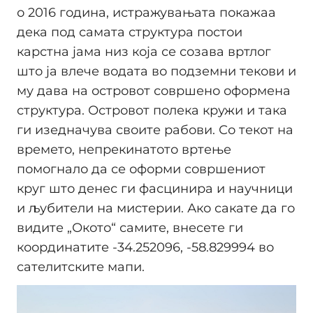
о 2016 година, истражувањата покажаа
дека под самата структура постои
карстна јама низ која се созава вртлог
што ја влече водата во подземни текови и
му дава на островот совршено оформена
структура. Островот полека кружи и така
ги изедначува своите рабови. Со текот на
времето, непрекинатото вртење
помогнало да се оформи совршениот
круг што денес ги фасцинира и научници
и љубители на мистерии. Ако сакате да го
видите „Окото“ самите, внесете ги
координатите -34.252096, -58.829994 во
сателитските мапи.