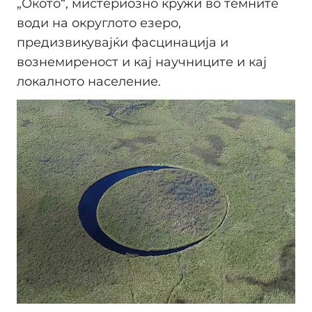
„Окото“, мистериозно кружи во темните
води на округлото езеро,
предизвикувајќи фасцинација и
вознемиреност и кај научниците и кај
локалното население.