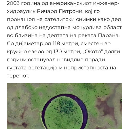
2003 година од американскиот инженер-
хидраулик Ричард Петрони, кој го
пронашол на сателитски снимки како дел
од длабоко недостапна мочурлива област
во близина на делтата на реката Парана.
Со дијаметар од 118 метри, сместен во
кружно езеро од 130 метри, „Окото“ долги
години останувал невидлив поради
густата вегетација и непристапноста на
теренот.