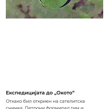
Експедицијата до „Окото“
Откако бил откриен на сателитска
снимка, Петрони формирал тим и