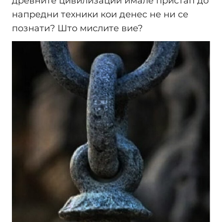
древните цивилизации имале пристап до
напредни техники кои денес не ни се
познати? Што мислите вие?