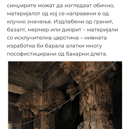
синџирите можат да изгледаат обично,
материјалот од кој се направени е од
клучно значење. Издлабени од гранит,
базалт, мермер или диорит – материјали
со исклучителна цврстина – нивната
изработка би барала алатки многу
пософистицирани од бакарни длета.