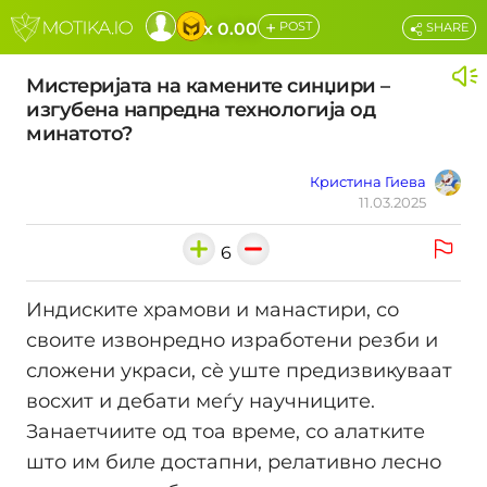
+
x 0.00
POST
SHARE
Мистеријата на камените синџири –
изгубена напредна технологија од
минатото?
Кристина Гиева
11.03.2025
6
Индиските храмови и манастири, со
своите извонредно изработени резби и
сложени украси, сè уште предизвикуваат
восхит и дебати меѓу научниците.
Занаетчиите од тоа време, со алатките
што им биле достапни, релативно лесно