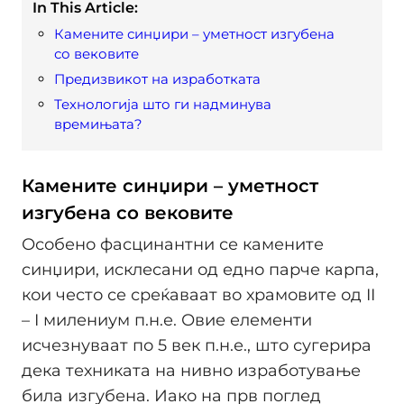
In This Article:
Камените синџири – уметност изгубена
со вековите
Предизвикот на изработката
Технологија што ги надминува
времињата?
Камените синџири – уметност
изгубена со вековите
Особено фасцинантни се камените
синџири, исклесани од едно парче карпа,
кои често се среќаваат во храмовите од II
– I милениум п.н.е. Овие елементи
исчезнуваат по 5 век п.н.е., што сугерира
дека техниката на нивно изработување
била изгубена. Иако на прв поглед