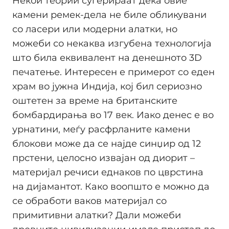
Некои теории сугерираат дека овие
камени ремек-дела не биле обликувани
со ласери или модерни алатки, но
можеби со некаква изгубена технологија
што била еквивалент на денешното 3D
печатење. Интересен е примерот со еден
храм во јужна Индија, кој бил сериозно
оштетен за време на британските
бомбардирања во 17 век. Иако денес е во
урнатини, меѓу расфрланите камени
блокови може да се најде синџир од 12
прстени, целосно извајан од диорит –
материјал речиси еднаков по цврстина
на дијамантот. Како воопшто е можно да
се обработи ваков материјал со
примитивни алатки? Дали можеби