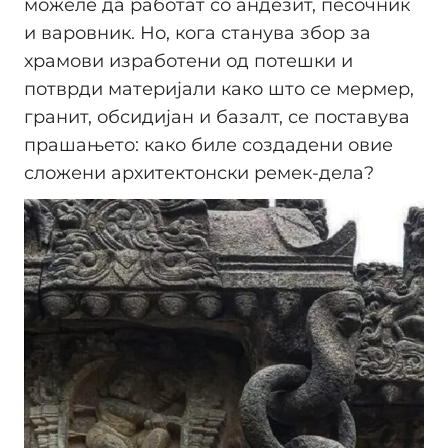
можеле да работат со андезит, песочник
и варовник. Но, кога станува збор за
храмови изработени од потешки и
потврди материјали како што се мермер,
гранит, обсидијан и базалт, се поставува
прашањето: како биле создадени овие
сложени архитектонски ремек-дела?