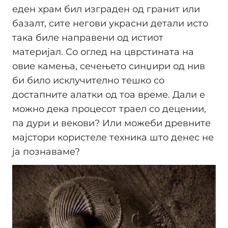
еден храм бил изграден од гранит или
базалт, сите негови украсни детали исто
така биле направени од истиот
материјал. Со оглед на цврстината на
овие камења, сечењето синџири од нив
би било исклучително тешко со
достапните алатки од тоа време. Дали е
можно дека процесот траел со децении,
па дури и векови? Или можеби древните
мајстори користеле техника што денес не
ја познаваме?