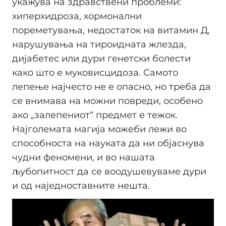
укажува на здравствени проблеми:
хиперхидроза, хормонални
пореметувања, недостаток на витамин Д,
нарушувања на тироидната жлезда,
дијабетес или дури генетски болести
како што е муковисцидоза. Самото
лепење најчесто не е опасно, но треба да
се внимава на можни повреди, особено
ако „залепениот“ предмет е тежок.
Најголемата магија можеби лежи во
способноста на науката да ни објаснува
чудни феномени, и во нашата
љубопитност да се воодушевуваме дури
и од наједноставните нешта.