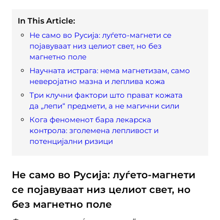
In This Article:
Не само во Русија: луѓето-магнети се
појавуваат низ целиот свет, но без
магнетно поле
Научната истрага: нема магнетизам, само
неверојатно мазна и леплива кожа
Три клучни фактори што прават кожата
да „лепи“ предмети, а не магични сили
Кога феноменот бара лекарска
контрола: зголемена лепливост и
потенцијални ризици
Не само во Русија: луѓето-магнети
се појавуваат низ целиот свет, но
без магнетно поле