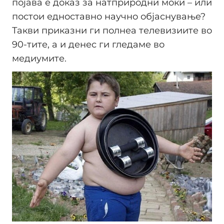
појава е доказ за натприродни моќи – или
постои едноставно научно објаснување?
Такви приказни ги полнеа телевизиите во
90-тите, а и денес ги гледаме во
медиумите.