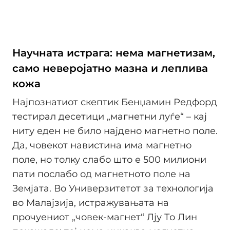
Научната истрага: нема магнетизам,
само неверојатно мазна и леплива
кожа
Најпознатиот скептик Бенџамин Редфорд
тестирал десетици „магнетни луѓе“ – кај
ниту еден не било најдено магнетно поле.
Да, човекот навистина има магнетно
поле, но толку слабо што е 500 милиони
пати послабо од магнетното поле на
Земјата. Во Универзитетот за технологија
во Малајзија, истражувањата на
прочуениот „човек-магнет“ Лју То Лин