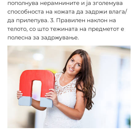
пополнува нерамнините и ја зголемува
способноста на кожата да задржи влага/
да прилепува. 3. Правилен наклон на
телото, со што тежината на предметот е
полесна за задржување.