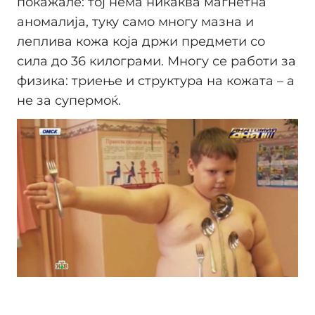
покажале: тој нема никаква магнетна
аномалија, туку само многу мазна и
леплива кожа која држи предмети со
сила до 36 килограми. Многу се работи за
физика: триење и структура на кожата – а
не за супермоќ.