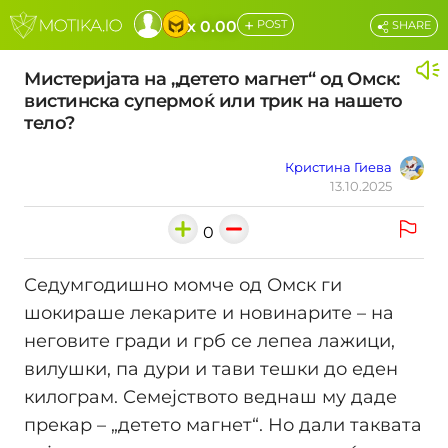
+
x 0.00
POST
SHARE
Мистеријата на „детето магнет“ од Омск:
вистинска супермоќ или трик на нашето
тело?
Кристина Гиева
13.10.2025
0
Седумгодишно момче од Омск ги
шокираше лекарите и новинарите – на
неговите гради и грб се лепеа лажици,
вилушки, па дури и тави тешки до еден
килограм. Семејството веднаш му даде
прекар – „детето магнет“. Но дали таквата