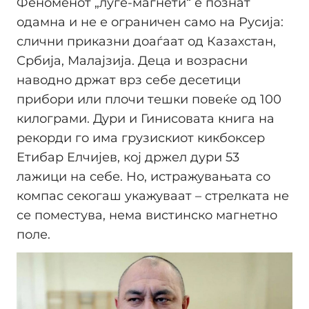
Феноменот „луѓе-магнети“ е познат
одамна и не е ограничен само на Русија:
слични приказни доаѓаат од Казахстан,
Србија, Малајзија. Деца и возрасни
наводно држат врз себе десетици
прибори или плочи тешки повеќе од 100
килограми. Дури и Гинисовата книга на
рекорди го има грузискиот кикбоксер
Етибар Елчијев, кој држел дури 53
лажици на себе. Но, истражувањата со
компас секогаш укажуваат – стрелката не
се поместува, нема вистинско магнетно
поле.