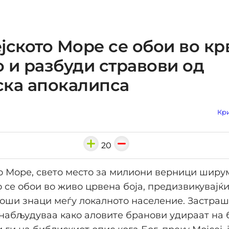
јското Море се обои во кр
 и разбуди стравови од
ска апокалипса
Кри
20
о Море, свето место за милиони верници ширум
 се обои во живо црвена боја, предизвикувајќ
оши знаци меѓу локалното население. Застра
набљудуваа како аловите бранови удираат на б