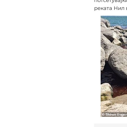
потсетувајќи
реката Нил 