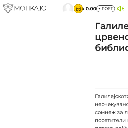
x 0.00
+
POST
Галиле
црвено
библи
Галилејскот
неочекувано
сомнеж за л
посетители 