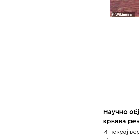
Научно обј
крвава ре
И покрај ве