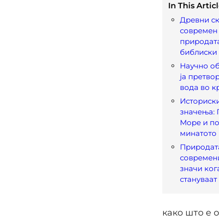
In This Articl
Древни ск
современ 
природат
библиски
Научно об
ја претвор
вода во к
Историски
значења: 
Море и по
минатото
Природата
современи
значи ког
стануваат
како што е 