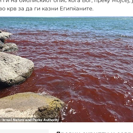
 ги на библискиот опис кога Бог, преку Мојсеј,
во крв за да ги казни Египќаните.