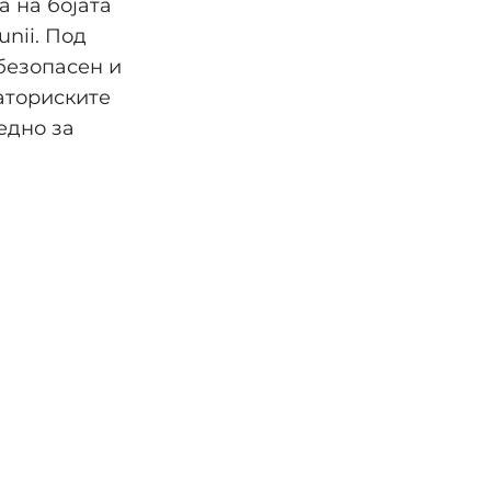
 на бојата
unii. Под
 безопасен и
раториските
едно за