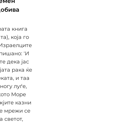
ремен
добива
рата книга
а), која го
 Израелците
опишано: 'И
те дека јас
јата рака ќе
ката, и таа
ногу луѓе,
кото Море
јите казни
те мрежи се
а светот,