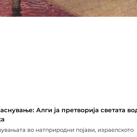
аснување: Алги ја претворија светата во
ка
рувањата во натприродни појави, израелското