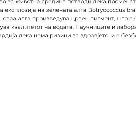
о за животна средина потврди дека промената
а експлозија на зелената алга Botryococcus bra
, оваа алга произведува црвен пигмент, што е
зува квалитетот на водата. Научниците и лабо
врдија дека нема ризици за здравјето, и е безб