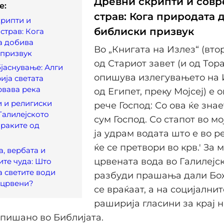
Древни скрипти и сов
e:
страв: Кога природата 
рипти и
библиски призвук
страв: Кога
а добива
Во „Книгата на Излез“ (вто
 призвук
од Стариот завет (и од Торат
јаснување: Алги
опишува излегувањето на
ија светата
рвава река
од Египет, преку Мојсеј) е 
 и религиски
рече Господ: Со ова ќе знае
Галилејското
сум Господ. Со стапот во мо
раките од
ја удрам водата што е во ре
ќе се претвори во крв.' За м
, вербата и
црвената вода во Галилејс
те чуда: Што
а светите води
разбуди прашања дали Бож
 црвени?
се враќаат, а на социјални
раширија гласини за крај н
опишано во Библијата.