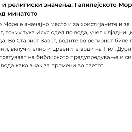
 и религиски значења: Галилејското Мор
од минатото
о Море е значајно место и за христијаните и за
т, токму тука Исус одел по вода, учел илјадници
а. Во Стариот Завет, водите во регионот биле
зни, вклучително и црвените води на Нил. Дури 
отсетуваат на библиското предупредување и с
 вода како знак за промени во светот.