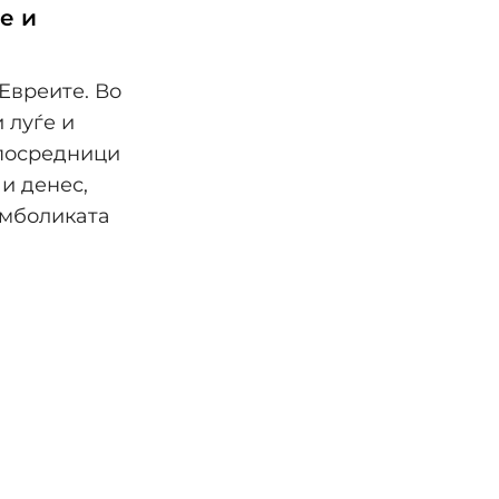
е и
 Евреите. Во
 луѓе и
 посредници
и денес,
имболиката