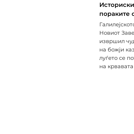
Историски
пораките 
Галилејскот
Новиот Заве
извршил чуд
на божји ка
луѓето се п
на крвавата