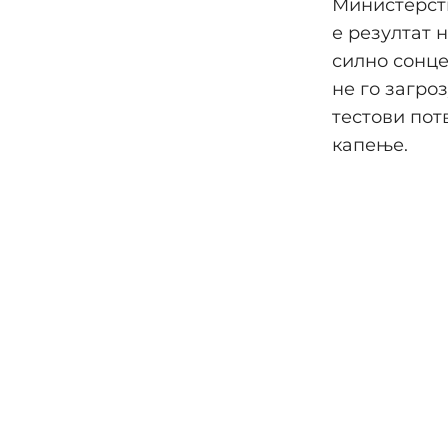
Министерств
е резултат н
силно сонце
не го загро
тестови пот
капење.