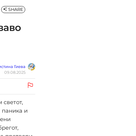
SHARE
ваво
стина Гиева
09.08.2025
 светот,
и паника и
шени
регот,