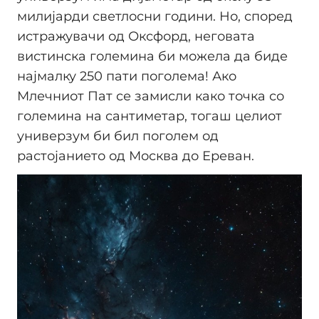
милијарди светлосни години. Но, според
истражувачи од Оксфорд, неговата
вистинска големина би можела да биде
најмалку 250 пати поголема! Ако
Млечниот Пат се замисли како точка со
големина на сантиметар, тогаш целиот
универзум би бил поголем од
растојанието од Москва до Ереван.