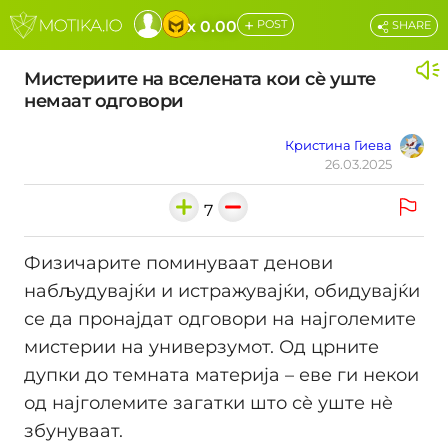
+
x 0.00
POST
SHARE
Мистериите на вселената кои сè уште
немаат одговори
Кристина Гиева
26.03.2025
7
Физичарите поминуваат денови
набљудувајќи и истражувајќи, обидувајќи
се да пронајдат одговори на најголемите
мистерии на универзумот. Од црните
дупки до темната материја – еве ги некои
од најголемите загатки што сè уште нè
збунуваат.