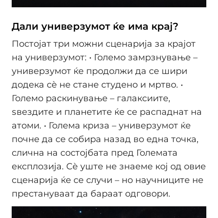
Дали универзумот ќе има крај?
Постојат три можни сценарија за крајот
на универзумот: • Големо замрзнување –
универзумот ќе продолжи да се шири
додека сè не стане студено и мртво. •
Големо раскинување – галаксиите,
ѕвездите и планетите ќе се распаднат на
атоми. • Голема криза – универзумот ќе
почне да се собира назад во една точка,
слична на состојбата пред Големата
експлозија. Сè уште не знаеме кој од овие
сценарија ќе се случи – но научниците не
престануваат да бараат одговори.