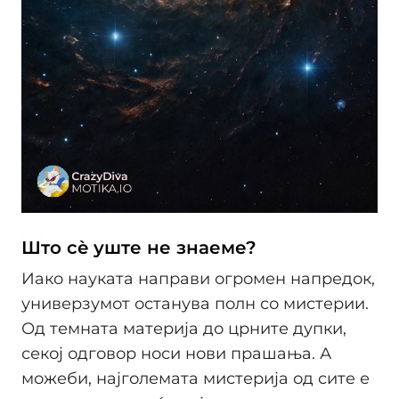
Што сè уште не знаеме?
Иако науката направи огромен напредок,
универзумот останува полн со мистерии.
Од темната материја до црните дупки,
секој одговор носи нови прашања. А
можеби, најголемата мистерија од сите е