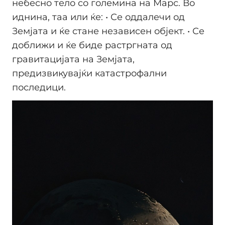
небесно тело со големина на Марс. Во
иднина, таа или ќе: • Се оддалечи од
Земјата и ќе стане независен објект. • Се
доближи и ќе биде растргната од
гравитацијата на Земјата,
предизвикувајќи катастрофални
последици.