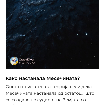
Како настанала Месечината?
Општо прифатената теорија вели дека
Месечината настанала од остатоци што
се создале по судирот на Земјата со