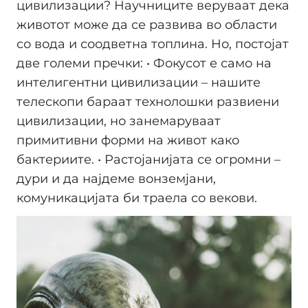
цивилизации? Научниците веруваат дека
животот може да се развива во области
со вода и соодветна топлина. Но, постојат
две големи пречки: • Фокусот е само на
интелигентни цивилизации – нашите
телескопи бараат технолошки развиени
цивилизации, но занемаруваат
примитивни форми на живот како
бактериите. • Растојанијата се огромни –
дури и да најдеме вонземјани,
комуникацијата би траела со векови.