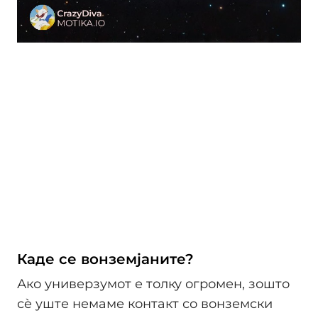
Каде се вонземјаните?
Ако универзумот е толку огромен, зошто
сè уште немаме контакт со вонземски