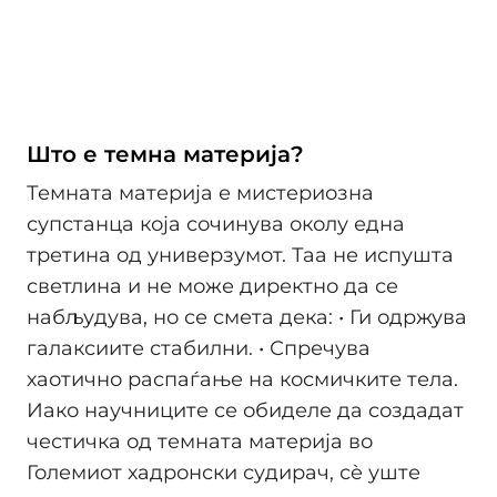
Што е темна материја?
Темната материја е мистериозна
супстанца која сочинува околу една
третина од универзумот. Таа не испушта
светлина и не може директно да се
набљудува, но се смета дека: • Ги одржува
галаксиите стабилни. • Спречува
хаотично распаѓање на космичките тела.
Иако научниците се обиделе да создадат
честичка од темната материја во
Големиот хадронски судирач, сè уште