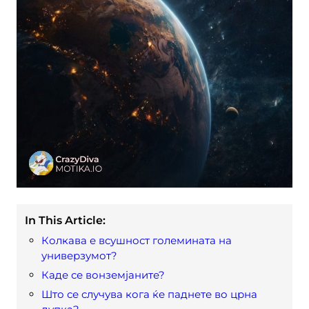
In This Article:
Колкава е всушност големината на
универзумот?
Каде се вонземјаните?
Што се случува кога ќе паднете во црна