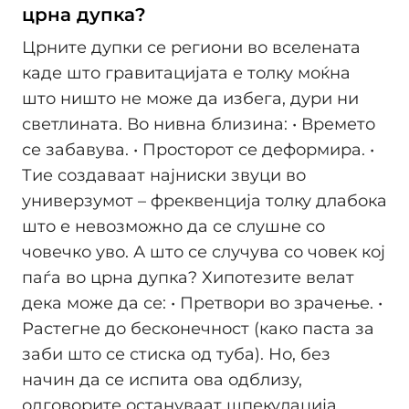
црна дупка?
Црните дупки се региони во вселената
каде што гравитацијата е толку моќна
што ништо не може да избега, дури ни
светлината. Во нивна близина: • Времето
се забавува. • Просторот се деформира. •
Тие создаваат најниски звуци во
универзумот – фреквенција толку длабока
што е невозможно да се слушне со
човечко уво. А што се случува со човек кој
паѓа во црна дупка? Хипотезите велат
дека може да се: • Претвори во зрачење. •
Растегне до бесконечност (како паста за
заби што се стиска од туба). Но, без
начин да се испита ова одблизу,
одговорите остануваат шпекулација.