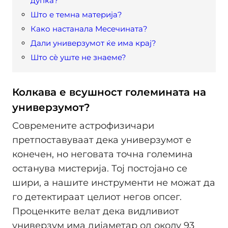
дупка?
Што е темна материја?
Како настанала Месечината?
Дали универзумот ќе има крај?
Што сè уште не знаеме?
Колкава е всушност големината на
универзумот?
Современите астрофизичари
претпоставуваат дека универзумот е
конечен, но неговата точна големина
останува мистерија. Тој постојано се
шири, а нашите инструменти не можат да
го детектираат целиот негов опсег.
Проценките велат дека видливиот
универзум има дијаметар од околу 93