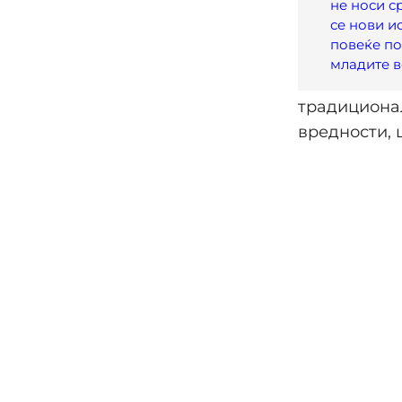
не носи с
се нови и
повеќе п
младите 
традиционал
вредности, 