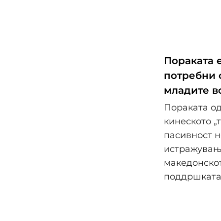
Пораката е
потребни 
младите в
Пораката од
кинеското „
пасивност н
истражувања
македонскот
поддршката,