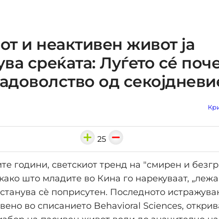
т и неактивен живот ја
ва среќата: Луѓето сé поч
задоволство од секојдневи
Кри
25
те години, светскиот тренд на "смирен и безг
 како што младите во Кина го нарекуваат, „леж
), станува сѐ поприсутен. Последното истражув
авено во списанието Behavioral Sciences, открив