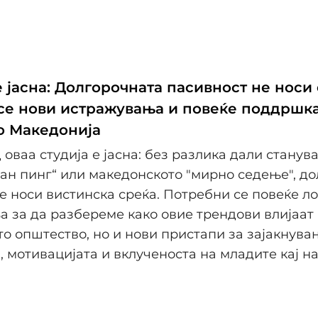
 јасна: Долгорочната пасивност не носи 
се нови истражувања и повеќе поддршка
о Македонија
 оваа студија е јасна: без разлика дали станува
тан пинг“ или македонското "мирно седење", д
е носи вистинска среќа. Потребни се повеќе л
 за да разбереме како овие трендови влијаат
о општество, но и нови пристапи за зајакнува
 мотивацијата и вклученоста на младите кај на