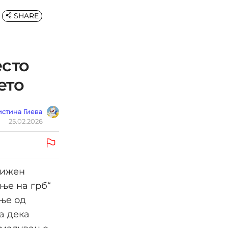
SHARE
есто
ето
стина Гиева
25.02.2026
рижен
ање на грб“
ање од
а дека