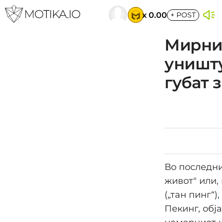
x 0.00
+
POST
Мирнио
уништу
губат 
Во последни
живот" или,
(„тан пинг“
Пекинг, обј