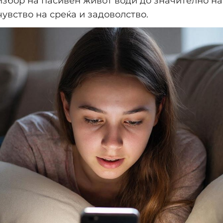
избор на пасивен живот води до значително н
чувство на среќа и задоволство.