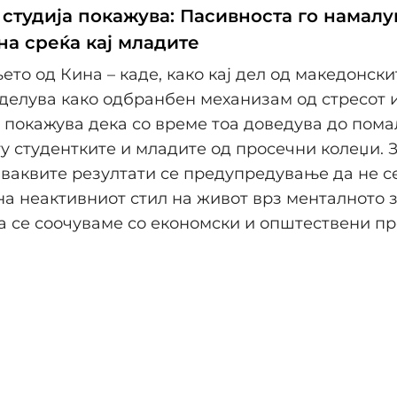
 студија покажува: Пасивноста го намалу
на среќа кај младите
то од Кина – каде, како кај дел од македонски
делува како одбранбен механизам од стресот 
 покажува дека со време тоа доведува до пома
у студентките и младите од просечни колеџи. 
ваквите резултати се предупредување да не с
на неактивниот стил на живот врз менталното з
а се соочуваме со економски и општествени п