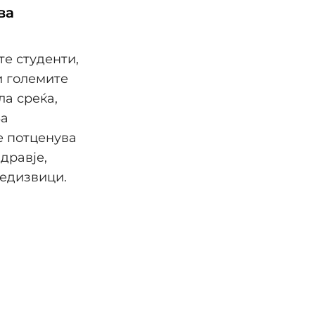
ва
те студенти,
и големите
ла среќа,
За
е потценува
дравје,
редизвици.