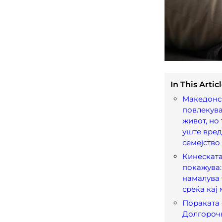
In This Articl
Македонс
повлекува
живот, но
уште вре
семејство
Кинеската
покажува:
намалува 
среќа кај
Пораката е
Долгороч