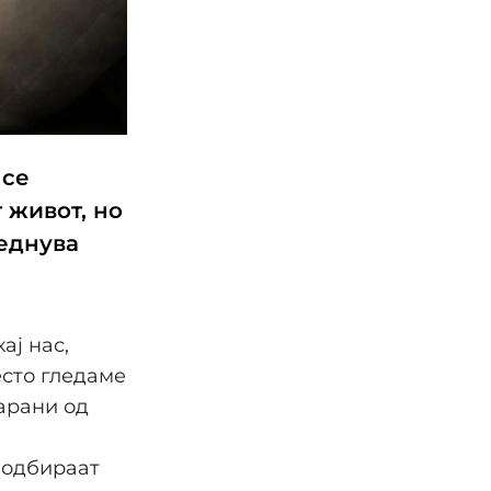
 се
 живот, но
реднува
ај нас,
есто гледаме
арани од
 одбираат