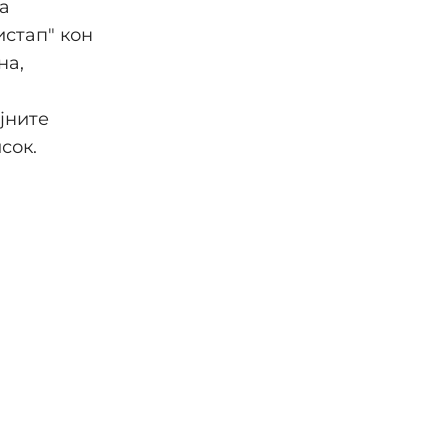
а
стап" кон
на,
јните
сок.