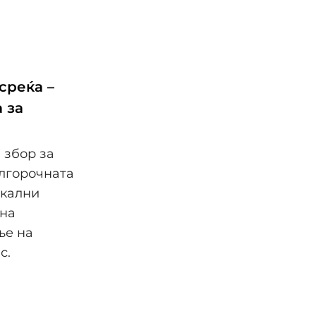
среќа –
 за
 збор за
олгорочната
окални
 на
ње на
с.