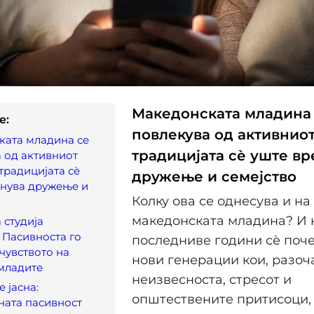
Македонската младина
e:
повлекува од активниот
ката младина се
традицијата сѐ уште в
 од активниот
 традицијата сѐ
дружење и семејство
днува дружење и
Колку ова се однесува и на
македонската младина? И к
 студија
 Пасивноста го
последниве години сѐ поч
чувството на
нови генерации кои, разоч
 младите
неизвесноста, стресот и
 јасна:
општествените притисоци,
ната пасивност