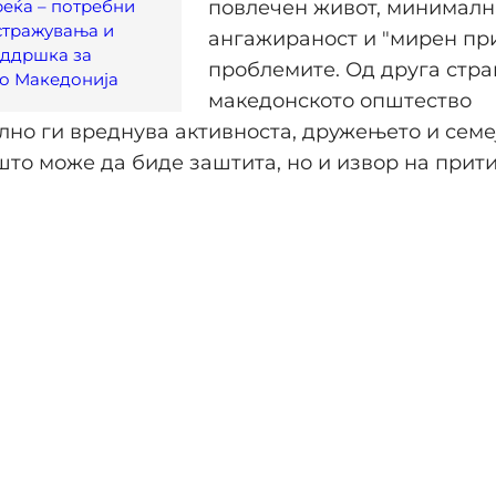
реќа – потребни
повлечен живот, минималн
стражувања и
ангажираност и "мирен при
оддршка за
проблемите. Од друга стра
во Македонија
македонското општество
но ги вреднува активноста, дружењето и семе
што може да биде заштита, но и извор на прити