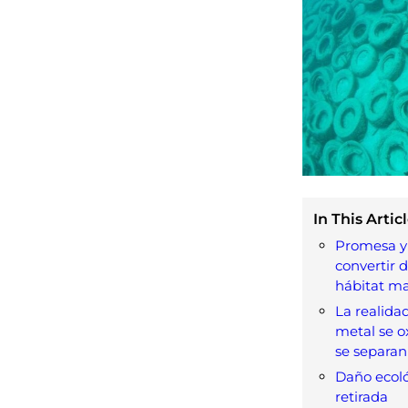
In This Articl
Promesa y 
convertir 
hábitat ma
La realida
metal se ox
se separan
Daño ecoló
retirada