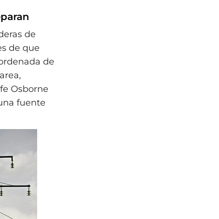
eparan
aderas de
es de que
esordenada de
area,
ife Osborne
 una fuente