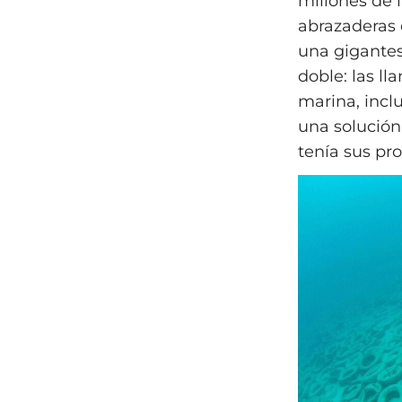
millones de l
abrazaderas 
una gigante
doble: las ll
marina, incl
una solución
tenía sus pro