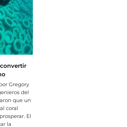
convertir
no
 por Gregory
enieros del
saron que un
al coral
prosperar. El
ar la