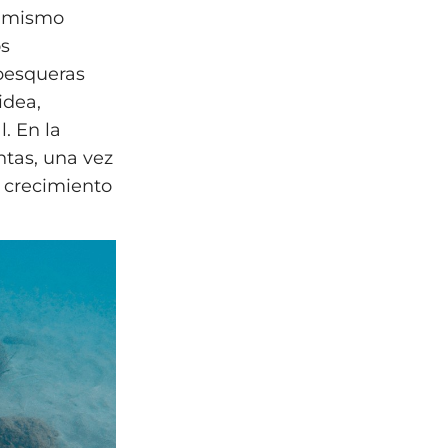
al mismo
os
pesqueras
idea,
. En la
antas, una vez
 crecimiento