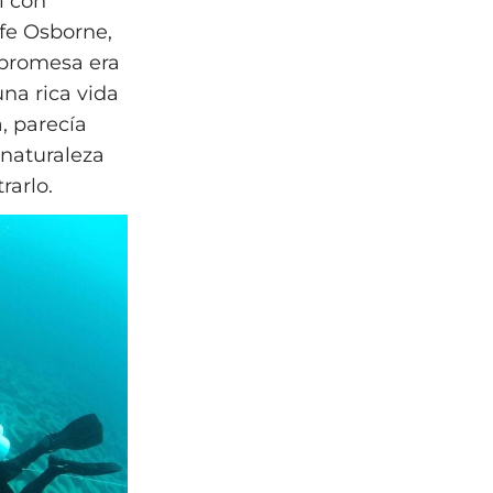
í con
ife Osborne,
 promesa era
una rica vida
, parecía
 naturaleza
rarlo.