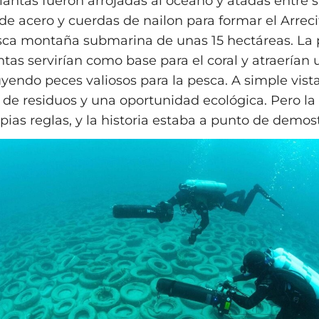
lantas fueron arrojadas al océano y atadas entre s
de acero y cuerdas de nailon para formar el Arrec
sca montaña submarina de unas 15 hectáreas. La
antas servirían como base para el coral y atraerían 
uyendo peces valiosos para la pesca. A simple vista
 de residuos y una oportunidad ecológica. Pero la
pias reglas, y la historia estaba a punto de demost