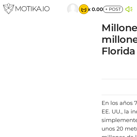
x 0.00
+
POST
Millone
millone
Florida 
En los años 7
EE. UU., la 
simplemente 
unos 20 metr