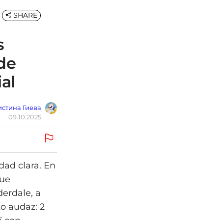
SHARE
s
 de
ial
стина Гиева
09.10.2025
dad clara. En
que
erdale, a
o audaz: 2