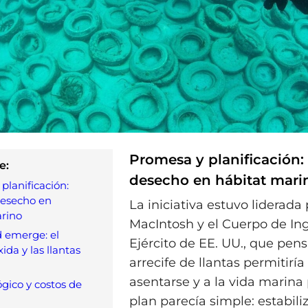
Promesa y planificación: 
e:
desecho en hábitat mari
planificación:
desecho en
La iniciativa estuvo liderada
rino
MacIntosh y el Cuerpo de Ing
d emerge: el
Ejército de EE. UU., que pen
ida y las llantas
arrecife de llantas permitiría 
asentarse y a la vida marina 
gico y costos de
plan parecía simple: estabiliz