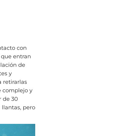
ntacto con
 que entran
lación de
tes y
 retirarlas
e complejo y
r de 30
 llantas, pero