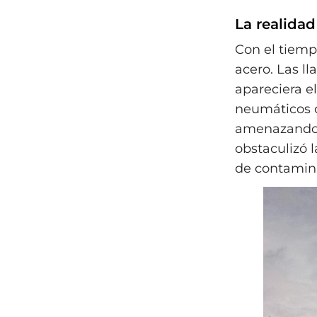
La realidad
Con el tiempo
acero. Las l
apareciera e
neumáticos q
amenazando e
obstaculizó l
de contamina