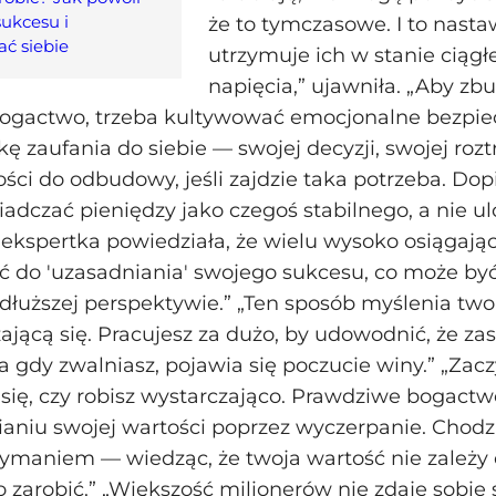
sukcesu i
że to tymczasowe. I to nasta
ć siebie
utrzymuje ich w stanie ciągł
napięcia,” ujawniła. „Aby z
ogactwo, trzeba kultywować emocjonalne bezpie
ę zaufania do siebie — swojej decyzji, swojej rozt
ości do odbudowy, jeśli zajdzie taka potrzeba. Do
dczać pieniędzy jako czegoś stabilnego, a nie ul
kspertka powiedziała, że wielu wysoko osiągają
 do 'uzasadniania' swojego sukcesu, co może by
dłuższej perspektywie.” „Ten sposób myślenia tw
ącą się. Pracujesz za dużo, by udowodnić, że zasł
 a gdy zwalniasz, pojawia się poczucie winy.” „Zac
się, czy robisz wystarczająco. Prawdziwe bogactw
niu swojej wartości poprzez wyczerpanie. Chodzi
zymaniem — wiedząc, że twoja wartość nie zależy o
to zarobić.” „Większość milionerów nie zdaje sobie 