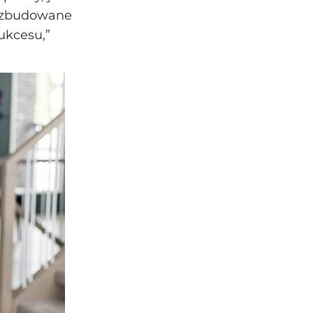
ść zbudowane
ukcesu,”