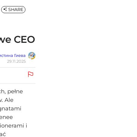
SHARE
owe CEO
стина Гиева
29.11.2025
ch, pełne
. Ale
agnatami
Renee
ionerami i
ać