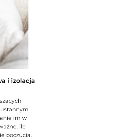
 i izolacja
szących
ieustannym
tanie im w
ważne, ile
ię poczucia,