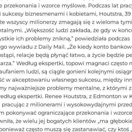
e przekonania i wzorce myślowe. Podczas lat prac
sukcesy biznesmenami i kobietami, Houtstra, 39 l
że wszyscy milionerzy zmagają się z wieloma ty
alnymi. „Większość ludzi zakłada, że gdy w końc
ystkie ich problemy znikną,” powiedziała podczas
go wywiadu z Daily Mail. „Że kiedy konto banko
stąpi, relacje będą płynąć łatwo, a życie będzie pe
darza.” Według ekspertki, topowi magnaci często 
zaufaniem ludzi, są ciągle gonieni kolejnymi osiągn
ść w akceptowaniu własnego sukcesu, między inn
my najważniejsze problemy mentalne, z którymi z
według ekspertki. Renee Houtstra, z Edmonton w 
a, pracując z milionerami i wysokowydajnymi prze
m pokonywać ograniczające przekonania i wzorc
wniła, że wielu jej bogatych klientów „ma głęboki
ponieważ często muszą się zastanawiać, czy ktoś