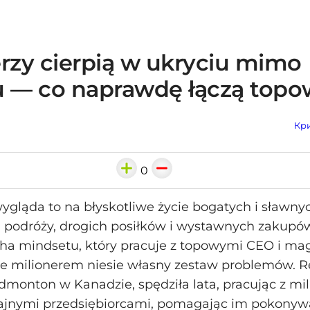
erzy cierpią w ukryciu mimo
u — co naprawdę łączą top
Кри
0
ygląda to na błyskotliwe życie bogatych i sławny
podróży, drogich posiłków i wystawnych zakupów
ha mindsetu, który pracuje z topowymi CEO i m
ie milionerem niesie własny zestaw problemów. 
Edmonton w Kanadzie, spędziła lata, pracując z mil
jnymi przedsiębiorcami, pomagając im pokonyw