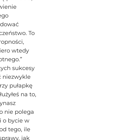
wienie
ego
budować
czeństwo. To
ropności,
piero wtedy
otnego.”
cych sukcesy
ć niezwykle
orzy pułapkę
użyłeś na to,
zynasz
o nie polega
 o bycie w
d tego, ile
sprawy, jak