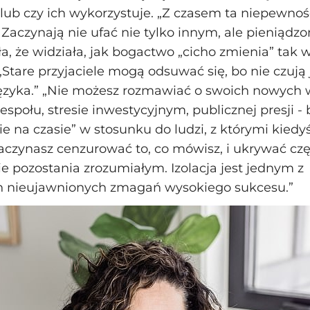
” lub czy ich wykorzystuje. „Z czasem ta niepewnoś
ęk. Zaczynają nie ufać nie tylko innym, ale pienią
a, że widziała, jak bogactwo „cicho zmienia” tak wi
 „Stare przyjaciele mogą odsuwać się, bo nie czują 
ęzyka.” „Nie możesz rozmawiać o swoich nowych
espołu, stresie inwestycyjnym, publicznej presji - 
e na czasie” w stosunku do ludzi, z którymi kiedyś
Zaczynasz cenzurować to, co mówisz, i ukrywać cz
ie pozostania zrozumiałym. Izolacja jest jednym z
h nieujawnionych zmagań wysokiego sukcesu.”