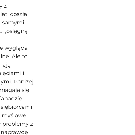
y z
at, doszła
mi samymi
u „osiągną
we wygląda
łne. Ale to
mają
ięciami i
ymi. Poniżej
magają się
Kanadzie,
dsiębiorcami,
e myślowe.
e problemy z
 „naprawdę