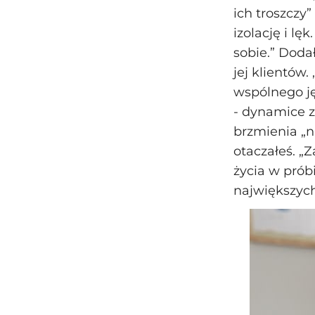
ich troszczy
izolację i l
sobie.” Dodał
jej klientów.
wspólnego j
- dynamice z
brzmienia „ni
otaczałeś. „
życia w prób
największyc