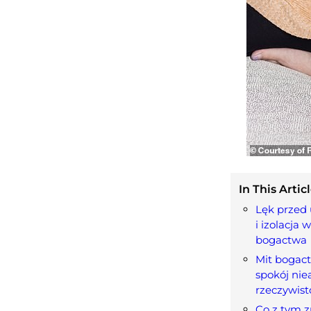
In This Articl
Lęk przed
i izolacja 
bogactwa
Mit bogact
spokój ni
rzeczywist
Co z tym z