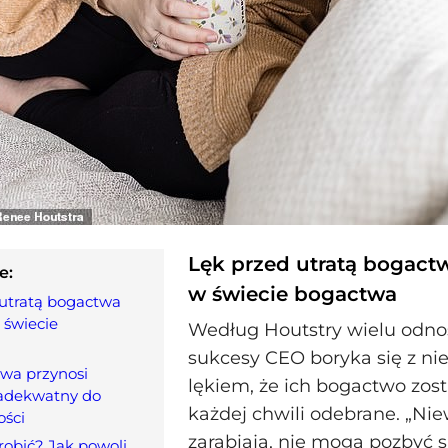
Lęk przed utratą bogactwa
e:
w świecie bogactwa
 utratą bogactwa
w świecie
Według Houtstry wielu odno
sukcesy CEO boryka się z n
wa przynosi
lękiem, że ich bogactwo zos
eadekwatny do
każdej chwili odebrane. „Nie
ości
zarabiają, nie mogą pozbyć s
robić? Jak powoli