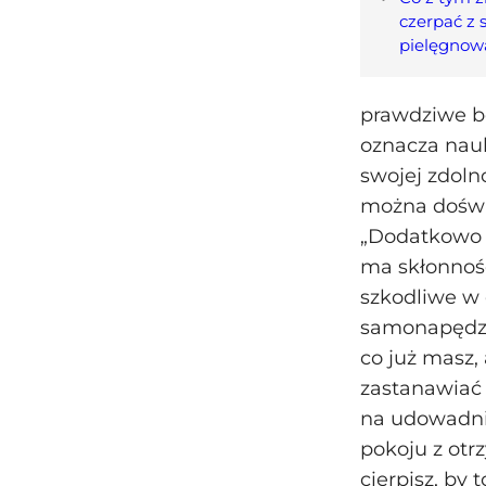
czerpać z 
pielęgnowa
prawdziwe b
oznacza nauk
swojej zdoln
można doświa
„Dodatkowo e
ma skłonność
szkodliwe w 
samonapędzaj
co już masz,
zastanawiać 
na udowadnia
pokoju z otr
cierpisz, by 