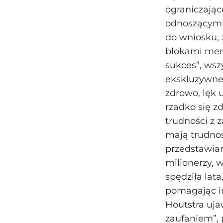
ograniczając
odnoszącymi 
do wniosku, 
blokami ment
sukces”, wsz
ekskluzywne
zdrowo, lęk u
rzadko się z
trudności z 
mają trudno
przedstawia
milionerzy, 
spędziła lat
pomagając i
Houtstra uja
zaufaniem”, 