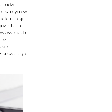
ć rodzi
dzom samym w
ele relacji
już z tobą
 wyzwaniach
bez
 się
ęści swojego