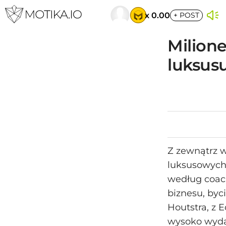
x 0.00
+
POST
Milion
luksus
Z zewnątrz w
luksusowych 
według coac
biznesu, byc
Houtstra, z 
wysoko wyda