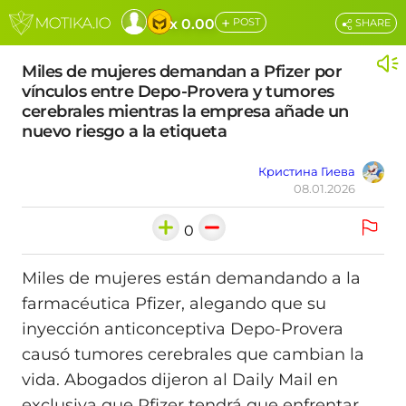
+
x 0.00
POST
SHARE
Miles de mujeres demandan a Pfizer por
vínculos entre Depo-Provera y tumores
cerebrales mientras la empresa añade un
nuevo riesgo a la etiqueta
Кристина Гиева
08.01.2026
0
Miles de mujeres están demandando a la
farmacéutica Pfizer, alegando que su
inyección anticonceptiva Depo-Provera
causó tumores cerebrales que cambian la
vida. Abogados dijeron al Daily Mail en
exclusiva que Pfizer tendrá que enfrentar