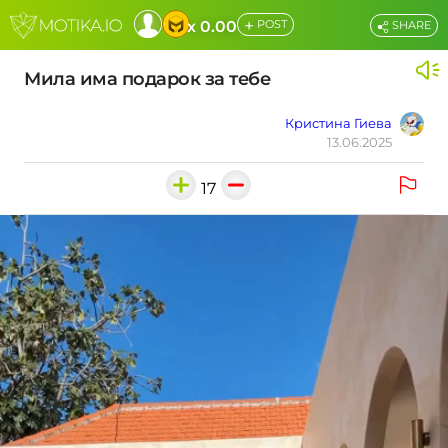
+
x 0.00
POST
SHARE
Мила има подарок за тебе
Кристина Гиева
13.06.2025
17