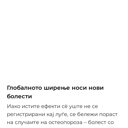
Глобалното ширење носи нови
болести
Иако истите ефекти сè уште не се
регистрирани кај луѓе, се бележи пораст
на случаите на остеопороза – болест со