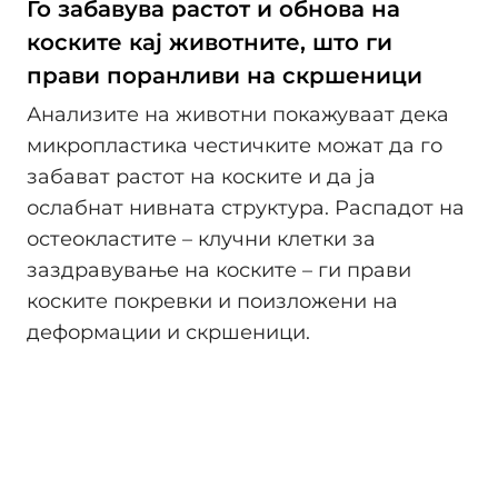
Го забавува растот и обнова на
коските кај животните, што ги
прави поранливи на скршеници
Анализите на животни покажуваат дека
микропластика честичките можат да го
забават растот на коските и да ја
ослабнат нивната структура. Распадот на
остеокластите – клучни клетки за
заздравување на коските – ги прави
коските покревки и поизложени на
деформации и скршеници.