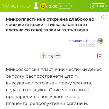
+
x 0.00
POST
SHARE
Микропластика е откриена длабоко во
човечките коски – тивка закана што
влегува со секој залак и голтка вода
Кристина Гиева
26.09.2025
25
Микроскопски пластични честички денес
се толку распространети што ги
внесуваме постојано – преку храната,
водата и воздухот. Овие честички се
пронајдени во човечкиот мозок,
плацента, репродуктивни органи и,