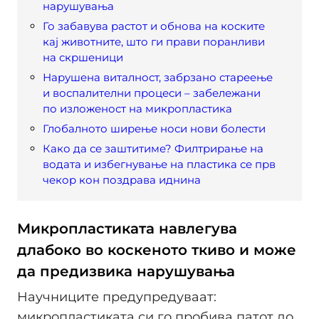
нарушувања
Го забавува растот и обнова на коските
кај животните, што ги прави поранливи
на скршеници
Нарушена виталност, забрзано стареење
и воспалителни процеси – забележани
по изложеност на микропластика
Глобалното ширење носи нови болести
Како да се заштитиме? Филтрирање на
водата и избегнување на пластика се прв
чекор кон поздрава иднина
Микропластиката навлегува
длабоко во коскеното ткиво и може
да предизвика нарушувања
Научниците предупредуваат:
микропластиката си го пробива патот до