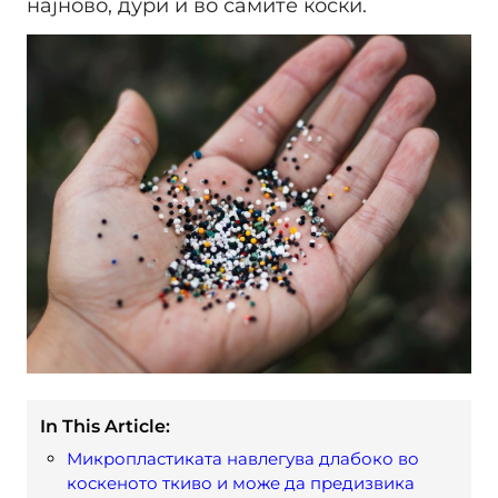
најново, дури и во самите коски.
In This Article:
Микропластиката навлегува длабоко во
коскеното ткиво и може да предизвика