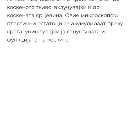
коскеното ткиво, вклучувајќи и до
коскената срцевина. Овие микроскопски
пластични остатоци се акумулираат преку
крвта, уништувајќи ја структурата и
функцијата на коските.