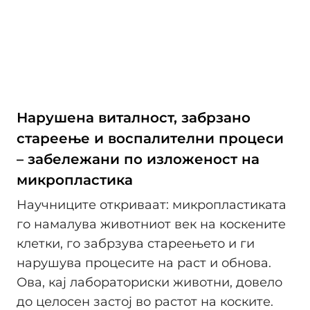
Нарушена виталност, забрзано
стареење и воспалителни процеси
– забележани по изложеност на
микропластика
Научниците откриваат: микропластиката
го намалува животниот век на коскените
клетки, го забрзува стареењето и ги
нарушува процесите на раст и обнова.
Ова, кај лабораториски животни, довело
до целосен застој во растот на коските.