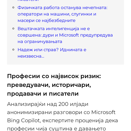
Физичката работа останува нечепната:
оператори на машини, слугинки и
масери се најбезбедните
Вештачката интелигенција не е
совршена: дури и Microsoft предупредува
на ограничувањата
Надеж или страв? Иднината е
неизвесна...
Професии со највисок ризик:
преведувачи, историчари,
продавачи и писатели
Анализирајќи над 200 илјади
анонимизирани разговори со Microsoft
Bing Copilot, експертите проценија дека
професии чија суштина е давањето