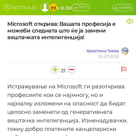
+
x 0.00
POST
SHARE
Microsoft открива: Вашата професија е
можеби следната што ќе ја замени
вештачката интелигенција!
Кристина Гиева
30.07.2025
21
Истражување на Microsoft ги разоткрива
професиите кои се најмногу, но и
најмалку изложени на опасност да бидат
целосно заменети од генеративната
вештачка интелигенција. Изненадувачки,
токму добро платените канцелариски