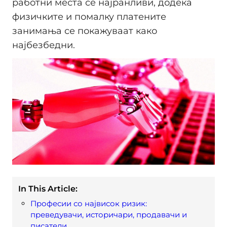
работни места се најранливи, додека
физичките и помалку платените
занимања се покажуваат како
најбезбедни.
In This Article:
Професии со највисок ризик:
преведувачи, историчари, продавачи и
писатели