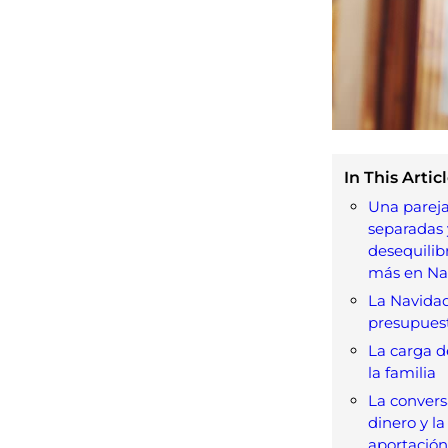
In This Articl
Una pareja
separadas 
desequilib
más en Na
La Navidad
presupues
La carga d
la familia
La convers
dinero y l
aportación