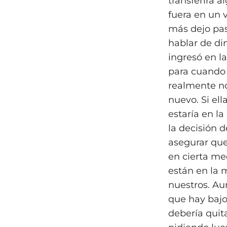
transferirá a
fuera en un v
más dejo pas
hablar de di
ingresó en l
para cuando 
realmente no
nuevo. Si el
estaría en l
la decisión d
asegurar que
en cierta me
están en la 
nuestros. Aun
que hay bajo
debería quit