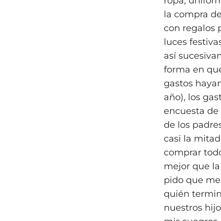
ropa, unifor
la compra de
con regalos p
luces festiva
así sucesiva
forma en que
gastos hayan
año), los ga
encuesta de 
de los padres
casi la mitad
comprar todo
mejor que la
pido que me 
quién termin
nuestros hij