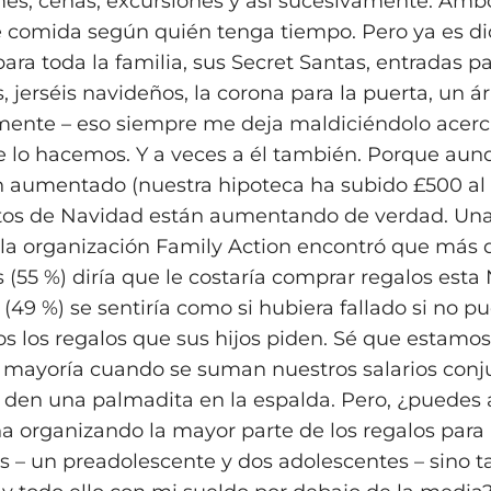
mes, cenas, excursiones y así sucesivamente. Am
 comida según quién tenga tiempo. Pero ya es di
ara toda la familia, sus Secret Santas, entradas pa
s, jerséis navideños, la corona para la puerta, un á
mente – eso siempre me deja maldiciéndolo acerc
 lo hacemos. Y a veces a él también. Porque aun
 aumentado (nuestra hipoteca ha subido £500 al
stos de Navidad están aumentando de verdad. Una
la organización Family Action encontró que más 
 (55 %) diría que le costaría comprar regalos esta
 (49 %) se sentiría como si hubiera fallado si no p
s los regalos que sus hijos piden. Sé que estamo
 mayoría cuando se suman nuestros salarios conj
den una palmadita en la espalda. Pero, ¿puedes 
a organizando la mayor parte de los regalos para 
os – un preadolescente y dos adolescentes – sino 