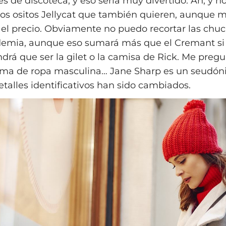
es de discoteca, y eso sería muy divertido. Ah, y 
 los ositos Jellycat que también quieren, aunque 
r el precio. Obviamente no puedo recortar las chuc
demia, aunque eso sumará más que el Cremant si 
drá que ser la gilet o la camisa de Rick. Me pregun
ama de ropa masculina… Jane Sharp es un seudón
talles identificativos han sido cambiados.