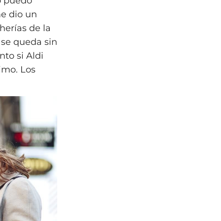
no puedo
me dio un
herías de la
se queda sin
to si Aldi
imo. Los