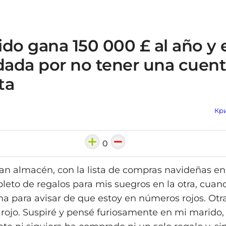
do gana 150 000 £ al año y 
ada por no tener una cuen
ta
Кри
0
ran almacén, con la lista de compras navideñas e
epleto de regalos para mis suegros en la otra, cua
na para avisar de que estoy en números rojos. Otra
n rojo. Suspiré y pensé furiosamente en mi marido,