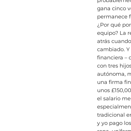
probablement
gana cinco v
permanece fe
¿Por qué por
equipo? La r
atrás cuando
cambiado. Y 
financiera –
con tres hij
autónoma, mi
una firma fi
unos £150,00
el salario m
especialment
tradicional e
y yo pago los