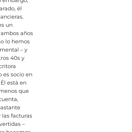
in embargo,
rado, él
ancieras.
es un
a ambos años
no lo hemos
 mental – y
tros 40s y
ritora
 es socio en
 Él está en
– menos que
cuenta,
bastante
 las facturas
vertidas –