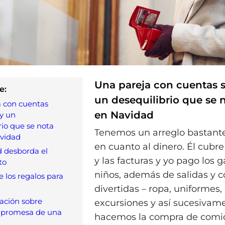
Una pareja con cuentas 
e:
un desequilibrio que se 
 con cuentas
en Navidad
y un
rio que se nota
Tenemos un arreglo bastante
vidad
en cuanto al dinero. Él cubre
 desborda el
y las facturas y yo pago los g
to
niños, además de salidas y c
e los regalos para
divertidas – ropa, uniformes,
ación sobre
excursiones y así sucesiva
a promesa de una
hacemos la compra de comi