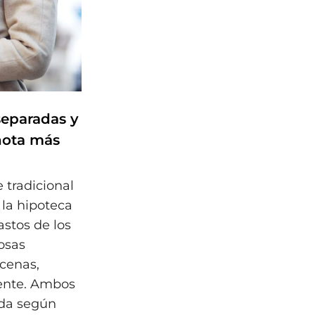
separadas y
nota más
 tradicional
 la hipoteca
astos de los
osas
 cenas,
mente. Ambos
da según