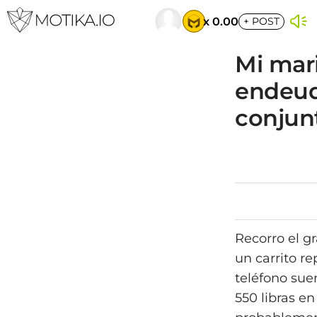
x 0.00
+
POST
Mi mari
endeud
conjun
Recorro el g
un carrito r
teléfono sue
550 libras e