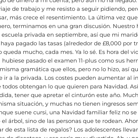
lgo de dinero a mi cuenta, pero aún no ha llegado.
iaje de trabajo y me resisto a seguir pidiendo, pe
ar, más crece el resentimiento. La última vez qu
nero, terminamos en una gran discusión. Nuestro 
a escuela privada en septiembre, así que mi marid
haya pagado las tasas (alrededor de £8,000 por t
 queda mucho, cada mes. Ya lo sé. Es hora del vio
la hubiese pasado el examen 11-plus como sus he
a misma gramática que ellos, pero no lo hizo, así
e ir a la privada. Los costes pueden aumentar al i
 todos obtengan lo que quieren para Navidad. As
dida, tener que apretar el cinturón este año. Much
misma situación, y muchas no tienen ingresos sem
que suene cursi, una Navidad familiar feliz no se 
 el árbol, sino de las personas que te rodean. Aho
ar de esta lista de regalos? Los adolescentes llev