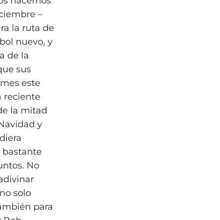
bos hacemos
ciembre –
ra la ruta de
rbol nuevo, y
a de la
que sus
 mes este
 reciente
de la mitad
 Navidad y
udiera
s bastante
untos. No
adivinar
no solo
también para