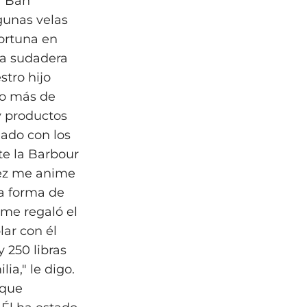
? Bah
gunas velas
ortuna en
na sudadera
tro hijo
do más de
y productos
nado con los
te la Barbour
vez me anime
a forma de
 me regaló el
ar con él
y 250 libras
ia," le digo.
 que