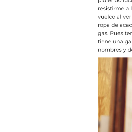
pidiendo luc
resistirme a
vuelco al ve
ropa de aca
gas. Pues ten
tiene una g
nombres y de