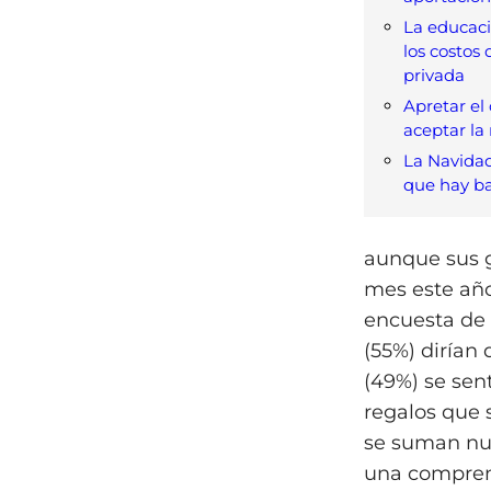
La educació
los costos 
privada
Apretar el
aceptar la
La Navidad
que hay ba
aunque sus 
mes este año
encuesta de 
(55%) dirían
(49%) se sent
regalos que 
se suman nu
una comprens