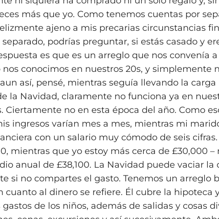
e ni siquiera ha comprado ni un solo regalo y, s
eces más que yo. Como tenemos cuentas por sepa
lizmente ajeno a mis precarias circunstancias fin
 separado, podrías preguntar, si estás casado y er
espuesta es que es un arreglo que nos convenía 
 nos conocimos en nuestros 20s, y simplemente 
aun así, pensé, mientras seguía llevando la carga
 de la Navidad, claramente no funciona ya en nues
os. Ciertamente no en esta época del año. Como esc
s ingresos varían mes a mes, mientras mi marido
nanciera con un salario muy cómodo de seis cifras.
0, mientras que yo estoy más cerca de £30,000 
edio anual de £38,100. La Navidad puede vaciar la 
e si no compartes el gasto. Tenemos un arreglo 
n cuanto al dinero se refiere. Él cubre la hipoteca y
 gastos de los niños, además de salidas y cosas di