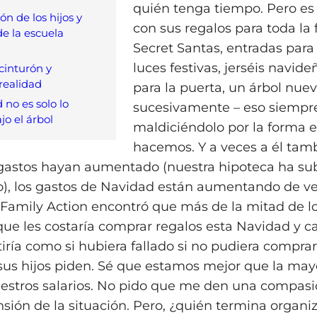
quién tenga tiempo. Pero es
n de los hijos y
con sus regalos para toda la 
de la escuela
Secret Santas, entradas para 
luces festivas, jerséis navide
 cinturón y
 realidad
para la puerta, un árbol nuevo
 no es solo lo
sucesivamente – eso siempr
jo el árbol
maldiciéndolo por la forma e
hacemos. Y a veces a él tam
gastos hayan aumentado (nuestra hipoteca ha sub
), los gastos de Navidad están aumentando de v
Family Action encontró que más de la mitad de l
 que les costaría comprar regalos esta Navidad y ca
iría como si hubiera fallado si no pudiera comprar
sus hijos piden. Sé que estamos mejor que la ma
estros salarios. No pido que me den una compasi
ión de la situación. Pero, ¿quién termina organi