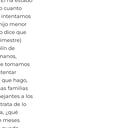
 Él ha estado
ro cuanto
e intentamos
hijo menor
o dice que
rimestre)
lín de
rmanos,
 que tomamos
ntentar
í que hago,
as familias
ejantes a los
trata de lo
ra, ¿qué
an meses