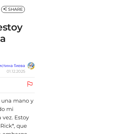
SHARE
estoy
ta
стина Гиева
01.12.2025
n una mano y
ndo mi
 vez. Estoy
 Rick*, que