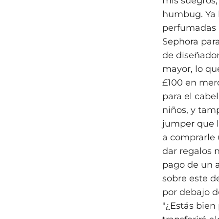
mis suegros,
humbug. Ya h
perfumadas 
Sephora para
de diseñador
mayor, lo q
£100 en merc
para el cabe
niños, y tam
jumper que l
a comprarle 
dar regalos 
pago de un a
sobre este de
por debajo de
"¿Estás bien