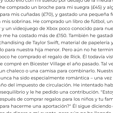
 y todo ello con mi sueldo por debajo de la media
e comprado un broche para mi suegra (£45) y al
para mis cuñadas (£70), y gastado una pequeña f
 mis sobrinas. He comprado un libro de fútbol, u
 y un videojuego de Xbox poco conocido para nues
ue me ha costado más de £150. También he gasta
handising de Taylor Swift, material de papelería 
llo para nuestra hija menor. Pero aún no he termi
poco he comprado el regalo de Rick. Él todavía vis
e compré en Bicester Village el año pasado. Tal 
un chaleco o una camisa para combinarlo. Nuestr
nunca ha sido especialmente romántica – una vez
ño del impuesto de circulación. He intentado habl
sequilibrio y le he pedido una contribución. "Esto
spués de comprar regalos para los niños y tu famil
 para hacerme una aportación?" Él sigue diciendo