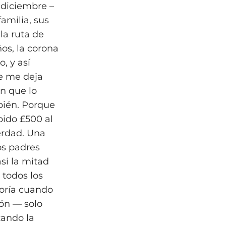
 diciembre –
familia, sus
la ruta de
ños, la corona
, y así
e me deja
n que lo
bién. Porque
ido £500 al
erdad. Una
os padres
si la mitad
 todos los
yoría cuando
ón — solo
zando la