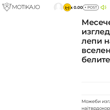
x 0.00
+
POST
Месече
изглед
лепи н
вселен
белите
Можеби изгл
најтврдокор