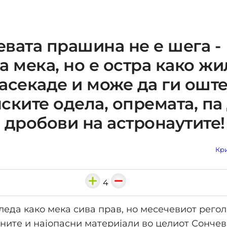
вата прашина не е шега -
а мека, но е остра како жил
асекаде и може да ги ошт
ските одела, опремата, па
 дробови на астронаутите!
Кри
4
еда како мека сива прав, но месечевиот регол
ните и најопасни материјали во целиот Сончев