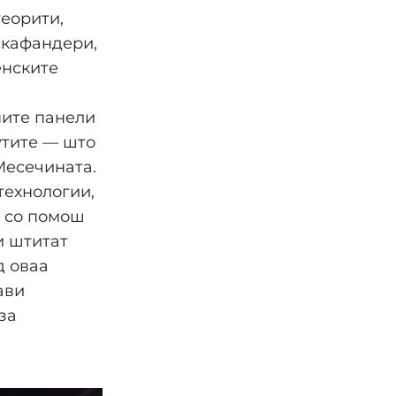
теорити,
скафандери,
енските
ните панели
утите — што
Месечината.
технологии,
и со помош
и штитат
д оваа
ави
за