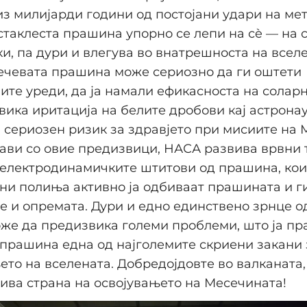
з милијарди години од постојани удари на ме
 стаклеста прашина упорно се лепи на сè — на 
ки, па дури и влегува во внатрешноста на всел
ечевата прашина може сериозно да ги оштети
ите уреди, да ја намали ефикасноста на солар
вика иритација на белите дробови кај астрона
 сериозен ризик за здравјето при мисиите на 
рави со овие предизвици, НАСА развива врвни 
 електродинамичките штитови од прашина, ко
ни полиња активно ја одбиваат прашината и г
е и опремата. Дури и едно единствено зрнце о
же да предизвика големи проблеми, што ја пр
прашина една од најголемите скриени закани 
то на вселената. Добредојдовте во валканата,
ва страна на освојувањето на Месечината!