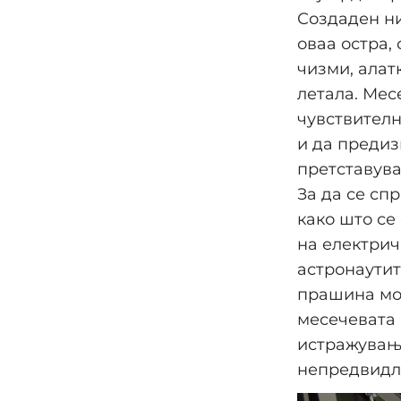
Создаден ни
оваа остра,
чизми, алат
летала. Мес
чувствителн
и да предиз
претставува
За да се сп
како што се
на електрич
астронаутит
прашина мо
месечевата 
истражување
непредвидли