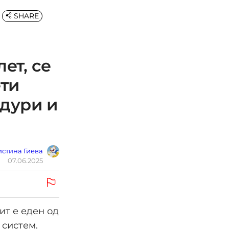
SHARE
ет, се
ети
 дури и
стина Гиева
07.06.2025
ит е еден од
 систем.