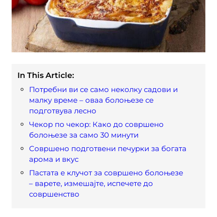
In This Article:
Потребни ви се само неколку садови и
малку време – оваа болоњезе се
подготвува лесно
Чекор по чекор: Како до совршено
болоњезе за само 30 минути
Совршено подготвени печурки за богата
арома и вкус
Пастата е клучот за совршено болоњезе
– варете, измешајте, испечете до
совршенство