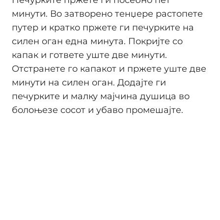
Печурките пржете ги посебно пет
минути. Во затворено тенџере растопете
путер и кратко пржете ги печурките на
силен оган една минута. Покријте со
капак и гответе уште две минути.
Отстранете го капакот и пржете уште две
минути на силен оган. Додајте ги
печурките и малку мајчина душица во
болоњезе сосот и убаво промешајте.