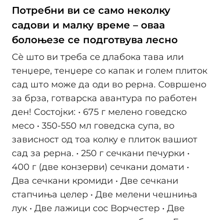
Потребни ви се само неколку
садови и малку време – оваа
болоњезе се подготвува лесно
Сѐ што ви треба се длабока тава или
тенџере, тенџере со капак и голем плиток
сад што може да оди во рерна. Совршено
за брза, готварска авантура по работен
ден! Состојки: • 675 г мелено говедско
месо • 350-550 мл говедска супа, во
зависност од тоа колку е плиток вашиот
сад за рерна. • 250 г сечкани печурки •
400 г (две конзерви) сечкани домати •
Два сечкани кромиди • Две сечкани
стапчиња целер • Две мелени чешниња
лук • Две лажици сос Ворчестер • Две