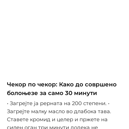
Чекор по чекор: Како до совршено
болоњезе за само 30 минути
• Загрејте ја рерната на 200 степени. •
Загрејте малку масло во длабока тава.
Ставете кромид и целер и пржете на
силен оган три минути додека не