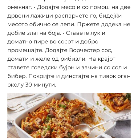
омекнат. • Додајте месо и со помош на две
дрвени лажици распарчете го, бидејќи
месото обично се лепи. Пржете додека не
добие златна боја. • Ставете лук и
доматно пире во сосот и добро
промешајте. Додајте Ворчестер сос,
домати и желе од рибизли. На крајот
ставете говедски бујон и зачини со сол и
бибер. Покријте и динстајте на тивок оган
околу 30 минути.