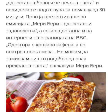
„едноставна болоњезе печена паста" и
вели дека се подготвува за помалку од 30
минути. Прво ја презентираше во
емисијата „Мери Бери – едноставни
задоволства", а сега е достапна и на
интернет и на страницата на BBC.
„Одозгора е крцкаво кафена, а во
внатрешноста мека... Не можам да
замислам ништо подобро од оваа
прекрасна паста," раскажува Мери Бери.