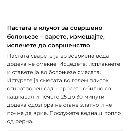
Пастата е клучот за совршено
болоњезе – варете, измешајте,
испечете до совршенство
Пастата сварете ја во зовриена вода
додека не омекне. Исцедете, исплакнете
и ставете ја во болоњезе смесата.
Истурете ја смесата во голем плиток
огноотпорен сад, наросете обилно со
кашкавал и печете 25 до 30 минути
додека одозгора не стане златно и не
почне да врие. Послужете веднаш, топло
од рерна.