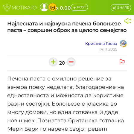
+
x 0.00
POST
SHARE
Најлесната и највкусна печена болоњезе
паста – совршен оброк за целото семејство
Кристина Гиева
14.11.2025
20
Печена паста е омилено решение за
вечера преку неделата, благодарение на
едноставноста и можноста да користиме
разни состојки. Болоњезе е класика во
многу домови, но една готвачка ѝ даде
нов шмек. Познатата британска готвачка
Мери Бери го нарече својот рецепт