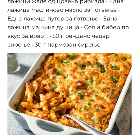
лажици желе од црвена рибизла • Една
лажица маслиново масло за готвење •
Една лажица путер за готвење • Една
лажица мајчина душица • Сол и бибер по
вкус За врвот: • 50 г рендано чедар
сирење • 30 г пармезан сирење