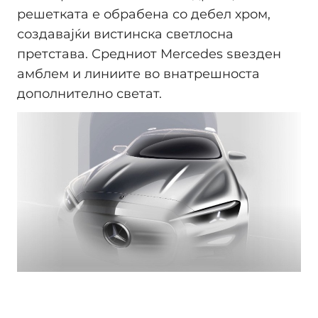
решетката е обрабена со дебел хром,
создавајќи вистинска светлосна
претстава. Средниот Mercedes ѕвезден
амблем и линиите во внатрешноста
дополнително светат.