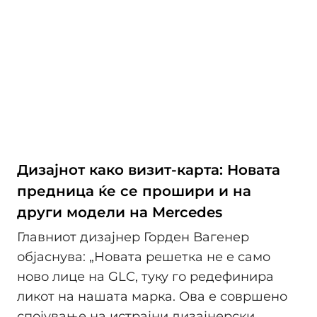
Дизајнот како визит-карта: Новата
предница ќе се прошири и на
други модели на Mercedes
Главниот дизајнер Горден Вагенер
објаснува: „Новата решетка не е само
ново лице на GLC, туку го редефинира
ликот на нашата марка. Ова е совршено
спојување на истрајни дизајнерски