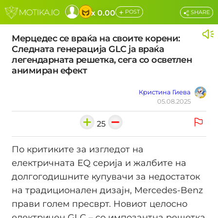
+
x 0.00
POST
SHARE
Мерцедес се враќа на своите корени:
Следната генерација GLC ја враќа
легендарната решетка, сега со осветлен
анимиран ефект
Кристина Гиева
05.08.2025
25
По критиките за изгледот на
електричната EQ серија и жалбите на
долгогодишните купувачи за недостаток
на традиционален дизајн, Mercedes-Benz
прави голем пресврт. Новиот целосно
електричен GLC – со импозантна решетка