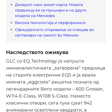
Дизајнот како визит-карта: Новата
предница ќе се прошири и на други
модели на Mercedes
Висока технологија и перформанси
Официјалното откривање се очекува во
септември на саемот во Минхен
Наследството оживува
GLC со EQ Technology ја напушта
минималистичката „затворена“ предница
на старите електрични EQS и ја враќа
моќната „eggcrate“ решетка позната од
легендарните Benz модели – 600 Grosser,
W114 E-Class, W108 S-Class. Наместо
класични отвори, сега тука сјаат 942
анимирани осветлени квадрати, а