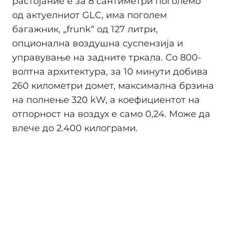
растојание е за 8 сантиметри поголемо
од актуелниот GLC, има поголем
багажник, „frunk“ од 127 литри,
опционална воздушна суспензија и
управување на задните тркала. Со 800-
волтна архитектура, за 10 минути добива
260 километри домет, максимална брзина
на полнење 320 kW, а коефициентот на
отпорност на воздух е само 0,24. Може да
влече до 2.400 килограми.