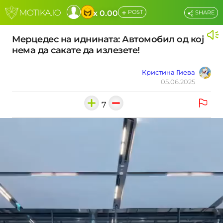
+
x 0.00
POST
SHARE
Мерцедес на иднината: Автомобил од кој
нема да сакате да излезете!
Кристина Гиева
05.06.2025
7