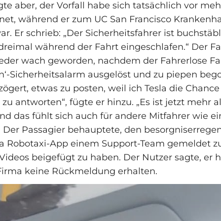
te aber, der Vorfall habe sich tatsächlich vor mehr
net, während er zum UC San Francisco Krankenh
r. Er schrieb: „Der Sicherheitsfahrer ist buchstäb
reimal während der Fahrt eingeschlafen.“ Der Fa
wieder wach geworden, nachdem der Fahrerlose F
on‘‑Sicherheitsalarm ausgelöst und zu piepen be
zögert, etwas zu posten, weil ich Tesla die Chanc
t zu antworten“, fügte er hinzu. „Es ist jetzt mehr a
d das fühlt sich auch für andere Mitfahrer wie ei
 Der Passagier behauptete, den besorgniserregen
sla Robotaxi‑App einem Support‑Team gemeldet 
Videos beigefügt zu haben. Der Nutzer sagte, er 
Firma keine Rückmeldung erhalten.