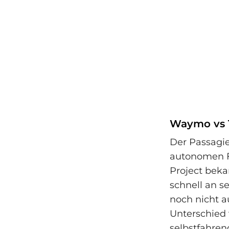
Waymo vs T
Der Passagie
autonomen Fa
Project bekan
schnell an s
noch nicht a
Unterschied 
selbstfahren