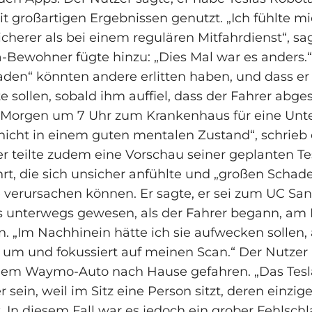
it großartigen Ergebnissen genutzt. „Ich fühlte m
icherer als bei einem regulären Mitfahrdienst“, sa
‑Bewohner fügte hinzu: „Dies Mal war es anders.“ 
den“ könnten andere erlitten haben, und dass er 
e sollen, sobald ihm auffiel, dass der Fahrer abge
m Morgen um 7 Uhr zum Krankenhaus für eine Unt
nicht in einem guten mentalen Zustand“, schrieb 
r teilte zudem eine Vorschau seiner geplanten Te
rt, die sich unsicher anfühlte und „großen Schade
 verursachen können. Er sagte, er sei zum UC San
 unterwegs gewesen, als der Fahrer begann, am
n. „Im Nachhinein hätte ich sie aufwecken sollen,
 um und fokussiert auf meinen Scan.“ Der Nutzer
einem Waymo‑Auto nach Hause gefahren. „Das Tesl
er sein, weil im Sitz eine Person sitzt, deren einzig
t. In diesem Fall war es jedoch ein grober Fehlschl