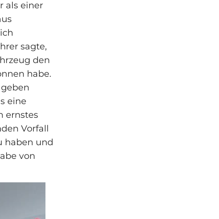
 als einer
aus
lich
hrer sagte,
ahrzeug den
gonnen habe.
e geben
ls eine
n ernstes
den Vorfall
zu haben und
habe von