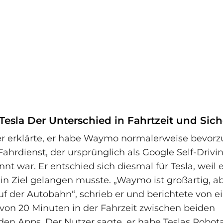
esla Der Unterschied in Fahrtzeit und Sich
r erklärte, er habe Waymo normalerweise bevorz
hrdienst, der ursprünglich als Google Self‑Drivi
nt war. Er entschied sich diesmal für Tesla, weil 
ein Ziel gelangen musste. „Waymo ist großartig, ab
uf der Autobahn“, schrieb er und berichtete von 
von 20 Minuten in der Fahrzeit zwischen beiden
den Apps. Der Nutzer sagte, er habe Teslas Robota