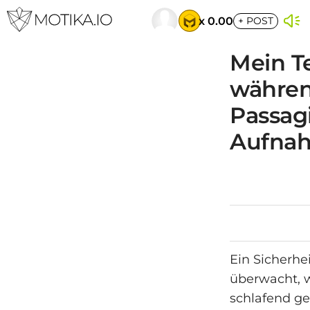
x 0.00
+
POST
Mein Te
währen
Passag
Aufna
Ein Sicherhe
überwacht, 
schlafend ge