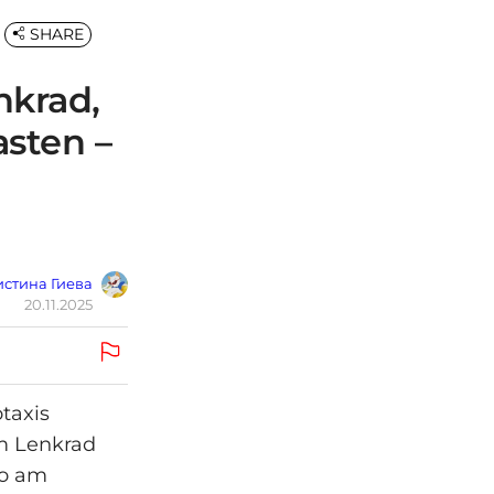
SHARE
nkrad,
asten –
стина Гиева
20.11.2025
taxis
m Lenkrad
eo am