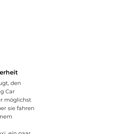
erheit
ugt, den
ng Car
er möglichst
er sie fahren
einem
xi ‚ein paar