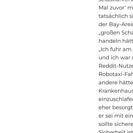
Mal zuvor‘ m
tatsächlich s
der Bay‑Area
„großen Scha
handeln hätt
„Ich fuhr a
und ich war 
Reddit‑Nutze
Robotaxi‑Fah
andere hätte
Krankenhaus
einzuschlafe
eher besorgt
er sei mit 
sollte sicher
Sicherheit is