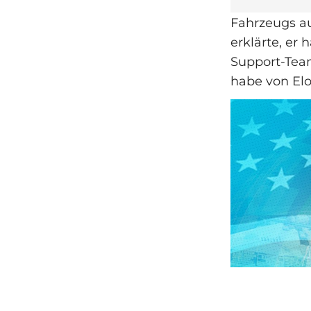
Fahrzeugs au
erklärte, er
Support‑Team
habe von El