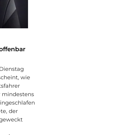
 offenbar
 Dienstag
scheint, wie
tsfahrer
r mindestens
eingeschlafen
te, der
ufgeweckt