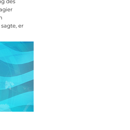
ng des
agier
m
sagte, er