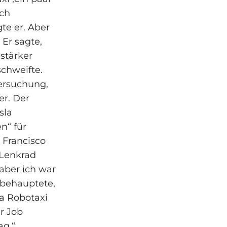
ich
gte er. Aber
Er sagte,
stärker
schweifte.
ersuchung,
er. Der
sla
n“ für
 Francisco
 Lenkrad
 aber ich war
 behauptete,
a Robotaxi
er Job
ag.“