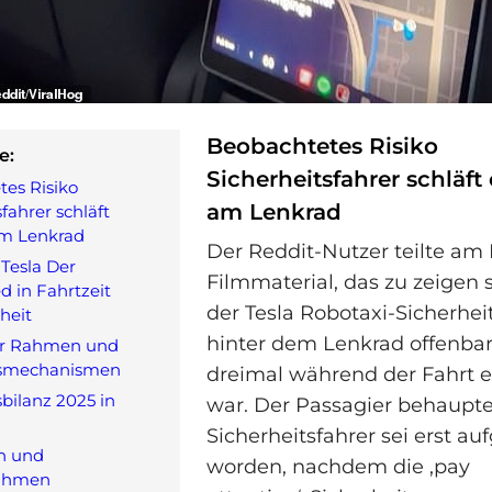
Beobachtetes Risiko
e:
Sicherheitsfahrer schläft
es Risiko
am Lenkrad
fahrer schläft
am Lenkrad
Der Reddit‑Nutzer teilte am
Tesla Der
Filmmaterial, das zu zeigen 
d in Fahrtzeit
der Tesla Robotaxi‑Sicherhei
heit
hinter dem Lenkrad offenba
er Rahmen und
tsmechanismen
dreimal während der Fahrt 
sbilanz 2025 in
war. Der Passagier behaupte
Sicherheitsfahrer sei erst a
n und
worden, nachdem die ‚pay
nahmen