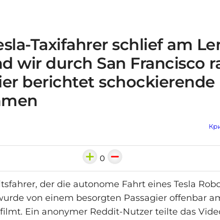
sla‑Taxifahrer schlief am Le
d wir durch San Francisco r
ier berichtet schockierende
hmen
Кри
0
itsfahrer, der die autonome Fahrt eines Tesla Robo
wurde von einem besorgten Passagier offenbar a
filmt. Ein anonymer Reddit-Nutzer teilte das Vid