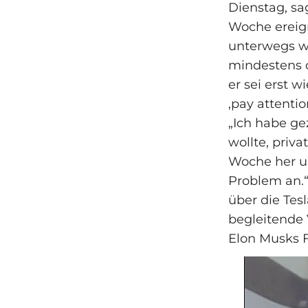
Dienstag, sag
Woche ereig
unterwegs wa
mindestens d
er sei erst 
‚pay attenti
„Ich habe ge
wollte, priva
Woche her un
Problem an.“
über die Te
begleitende 
Elon Musks 