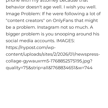
phone with my attorney because that
behavior doesn't age well. I wish you well.
Image Problem: If he were following a lot of
"content creators" on OnlyFans that might
be a problem. Instagram not so much. A
bigger problem is you snooping around his
social media accounts. IMAGES:
https://nypost.com/wp-
content/uploads/sites/2/2026/01/newspress-
collage-gywauxrm5-1768852575195.jpg?
quality=75&strip=all&1768834651&w=744