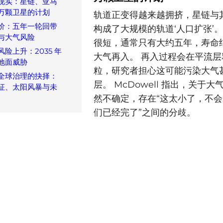
现实：星链、亚马
万颗卫星的计划
轨道正变得越来越拥挤，星链与
价：五年一轮回带
构成了大规模的轨道‘人口扩张’。
与大气风险
很短，通常只有大约五年，寿命
险上升：2035 年
大气再入。 再入过程会在平流
地面威胁
粒，研究者担心这可能污染大气
全球治理的抉择：
层。 McDowell 指出，关于
征、太阳风暴与未
然不确定，存在“这太小了，不会
们已经完了”之间的分歧。