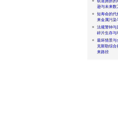
轨道拥挤的
逊与未来数
短寿命的代
来金属污染
法规警钟与风
碎片生存与
最坏情景与
克斯勒综合
来路径