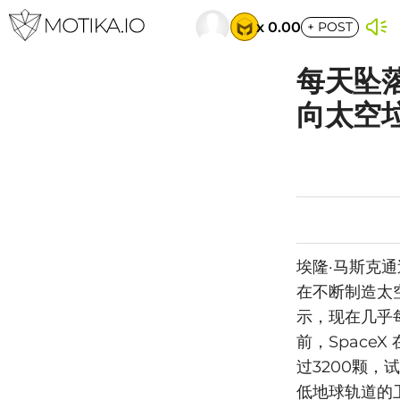
x 0.00
+
POST
每天坠
向太空
埃隆·马斯克
在不断制造太空垃
示，现在几乎
前，Space
过3200颗，
低地球轨道的