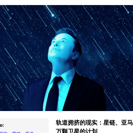
轨道拥挤的现实：星链、亚马
e:
万颗卫星的计划