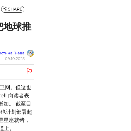
SHARE
把地球推
стина Гиева
09.10.2025
球卫网。但这也
ell 向读者表
增加。 截至目
马逊也计划部署超
卫星星座就绪，
道上。