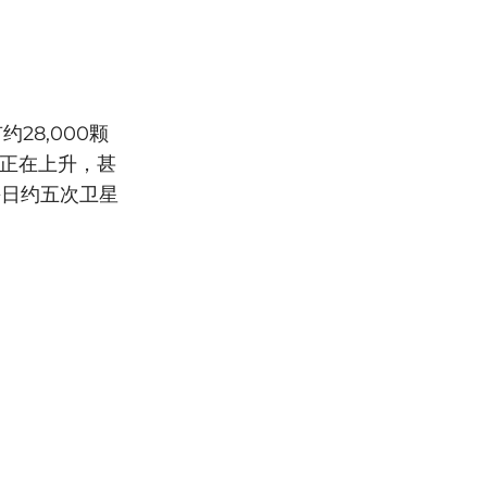
28,000颗
率正在上升，甚
每日约五次卫星