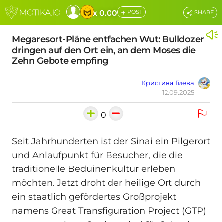
+
x 0.00
POST
SHARE
Megaresort-Pläne entfachen Wut: Bulldozer
dringen auf den Ort ein, an dem Moses die
Zehn Gebote empfing
Кристина Гиева
12.09.2025
0
Seit Jahrhunderten ist der Sinai ein Pilgerort
und Anlaufpunkt für Besucher, die die
traditionelle Beduinenkultur erleben
möchten. Jetzt droht der heilige Ort durch
ein staatlich gefördertes Großprojekt
namens Great Transfiguration Project (GTP)