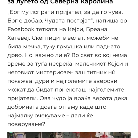
за луѓето од Северна Каролина
„Бог му испрати пријател, за да го чува.
Бог е добар. Чудата постојат“, напиша во
Facebook тетката на Кејси, Бреана
Хатевеј. Скептиците велат: можеби не
била мечка, туку грмушка или паднато
дрво. Но, важно ли е? Во свет во кој нема
време за туѓа несреќа, малечкиот Кејси и
неговиот мистериозен заштитник нѝ
покажаа: дури и најголемите ѕверови
можат да бидат понекогаш најголемите
пријатели. Ова чудо ја враќа верата дека
добрината доаѓа оттаму каде што
најмалку очекуваме – дали ќе
поверуваме?