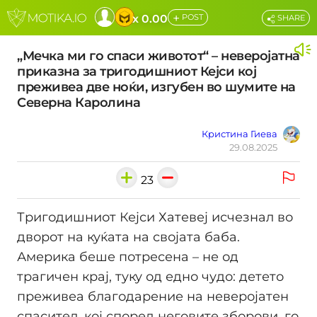
+
x 0.00
POST
SHARE
„Мечка ми го спаси животот“ – неверојатна
приказна за тригодишниот Кејси кој
преживеа две ноќи, изгубен во шумите на
Северна Каролина
Кристина Гиева
29.08.2025
23
Тригодишниот Кејси Хатевеј исчезнал во
дворот на куќата на својата баба.
Америка беше потресена – не од
трагичен крај, туку од едно чудо: детето
преживеа благодарение на неверојатен
спасител, кој според неговите зборови, го