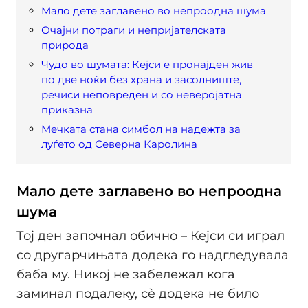
Мало дете заглавено во непроодна шума
Очајни потраги и непријателската
природа
Чудо во шумата: Кејси е пронајден жив
по две ноќи без храна и засолниште,
речиси неповреден и со неверојатна
приказна
Мечката стана симбол на надежта за
луѓето од Северна Каролина
Мало дете заглавено во непроодна
шума
Тој ден започнал обично – Кејси си играл
со другарчињата додека го надгледувала
баба му. Никој не забележал кога
заминал подалеку, сè додека не било