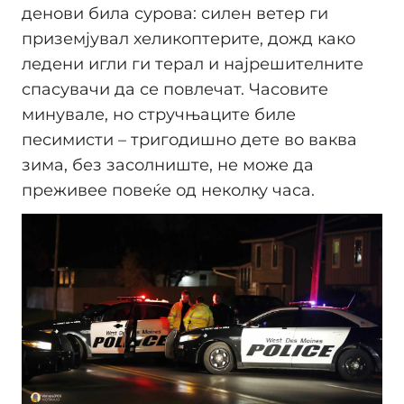
денови била сурова: силен ветер ги
приземјувал хеликоптерите, дожд како
ледени игли ги терал и најрешителните
спасувачи да се повлечат. Часовите
минувале, но стручњаците биле
песимисти – тригодишно дете во ваква
зима, без засолниште, не може да
преживее повеќе од неколку часа.