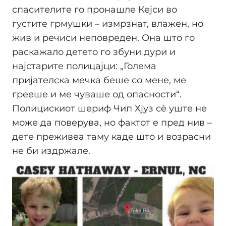
спасителите го пронашле Кејси во
густите грмушки – измрзнат, влажeн, но
жив и речиси неповреден. Она што го
раскажало детето го збуни дури и
најстарите полицајци: „Голема
пријателска мечка беше со мене, ме
грееше и ме чуваше од опасности“.
Полицискиот шериф Чип Хјуз сè уште не
може да поверува, но фактот е пред нив –
дете преживеа таму каде што и возрасни
не би издржале.