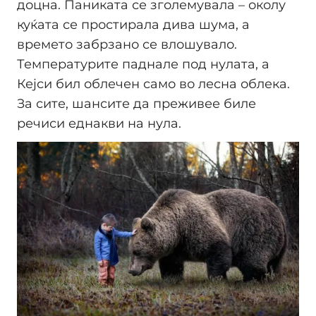
доцна. Паниката се зголемувала – околу
куќата се простирала дива шума, а
времето забрзано се влошувало.
Температурите паднале под нулата, а
Кејси бил облечен само во лесна облека.
За сите, шансите да преживее биле
речиси еднакви на нула.