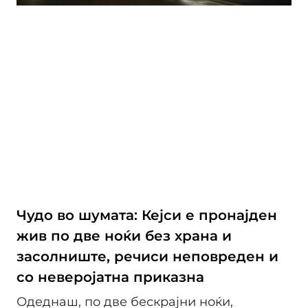
Чудо во шумата: Кејси е пронајден
жив по две ноќи без храна и
засолниште, речиси неповреден и
со неверојатна приказна
Одеднаш, по две бескрајни ноќи,