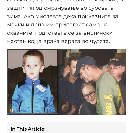
заштитил од смрзнување во суровата
зима. Ако мислевте дека приказните за
мечки и деца им припаѓаат само на
сказните, подгответе се за вистински
настан кој ја враќа верата во чудата.
In This Article: