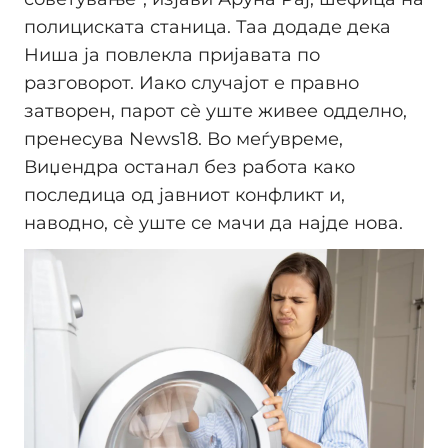
полициската станица. Таа додаде дека
Ниша ја повлекла пријавата по
разговорот. Иако случајот е правно
затворен, парот сè уште живее одделно,
пренесува News18. Во меѓувреме,
Виџендра останал без работа како
последица од јавниот конфликт и,
наводно, сè уште се мачи да најде нова.