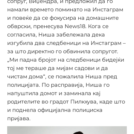
сопруг, Виџендра, ѝ предложил да го
намали времето поминато на Инстаграм
и повеќе да се фокусира на домашните
обврски, пренесува News18. Кога се
согласила, Ниша забележала дека
изгубила два следбеници на Инстаграм –
за што директно го обвинила сопругот.
„Ми падна бројот на следбеници бидејќи
тој ме тераше да мијам садови и да
чистам дома“, се пожалила Ниша пред
полицијата. По расправија, Ниша го
напуштила домот и заминала кај
родителите во градот Пилкхува, каде што
и поднела официјална полициска
пријава.