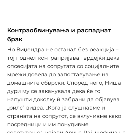
Контраобвинувања и распаднат
брак
Но Виџендра не останал без реакција –
тој поднел контрапријава тврдејќи дека
опсесијата на сопругата со социјалните
мрежи довела до запоставување на
домашните обврски. Според него, Ниша
дури му се заканувала дека ќе го
напушти доколку ѝ забрани да објавува
„рилс“ видеа. „Кога ја слушнавме и
страната на сопругот, се вклучивме како
посредници и им понудивме
советување“, изјави Аруна Рај, шефица на