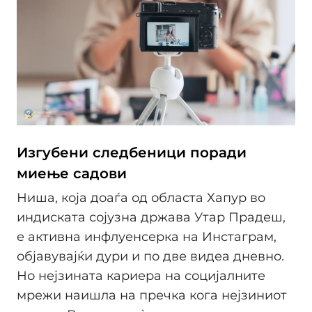
Изгубени следбеници поради
миење садови
Ниша, која доаѓа од областа Хапур во
индиската сојузна држава Утар Прадеш,
е активна инфлуенсерка на Инстаграм,
објавувајќи дури и по две видеа дневно.
Но нејзината кариера на социјалните
мрежи наишла на пречка кога нејзиниот