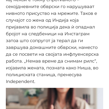
секојдневните обврски го нарушуваат
нивното присуство на мрежите. Таков е
случајот со жена од Индија која
пријавила во полиција дека ѝ опаднал
бројот на следбеници на Инстаграм
затоа што сопругот ја терал да ги
завршува домашните обврски, наместо
да се посвети на својата инфлуенсерска
работа. „Немав време да снимам рилс“,
изјавила жената, позната како Ниша, во
полициската станица, пренесува
Independent.