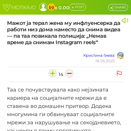
+
x 0.00
POST
SHARE
Мажот ја терал жена му инфлуенсерка да
работи низ дома наместо да снима видеа
— па таа повикала полиција: „Немав
време да снимам Instagram reels“
Кристина Гиева
18.06.2025
14
Таа се почувствувала како нејзината
кариера на социјалните мрежи да е
ставена во домашен притвор. Додека
многумина ги обвинуваат социјалните
мрежи за нарушување на секојдневието,
кај некои е токму спротивното –