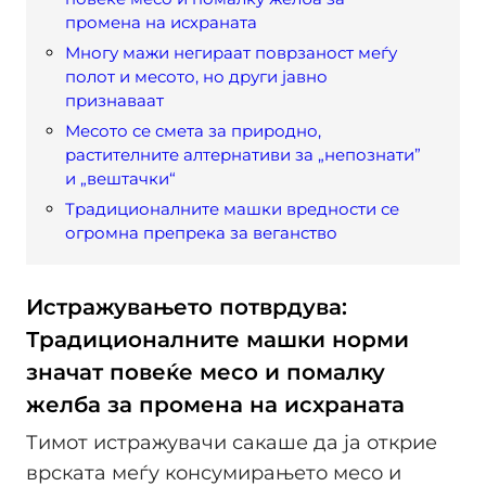
промена на исхраната
Многу мажи негираат поврзаност меѓу
полот и месото, но други јавно
признаваат
Месото се смета за природно,
растителните алтернативи за „непознати”
и „вештачки“
Традиционалните машки вредности се
огромна препрека за веганство
Истражувањето потврдува:
Традиционалните машки норми
значат повеќе месо и помалку
желба за промена на исхраната
Тимот истражувачи сакаше да ја открие
врската меѓу консумирањето месо и