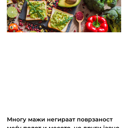
Многу мажи негираат поврзаност