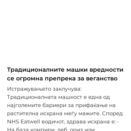
Традиционалните машки вредности
се огромна препрека за веганство
Истражувањето заклучува:
Традиционалната машкост е една од
најголемите бариери за прифаќање на
растителна исхрана меѓу мажите. Според
NHS Eatwell водичот, здрава исхрана е: •
На база компири, леб, ориз или