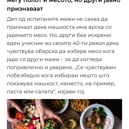
меѓу полот и месото, но други јавно
признаваат
Дел од испитаните мажи не сакаа да
признаат дека машкоста има врска со
јадењето месо. Но, други беа искрени:
еден учесник во своите 40-ти рекол дека
чувствува обврска да избере месо кога
јаде со други мажи – за да изгледа
попривлечно и уверено. „Се чувствувам
побезбедно кога избирам нешто што
покажува машкост, наместо, на пример,
паста или салата“, изјави тој.