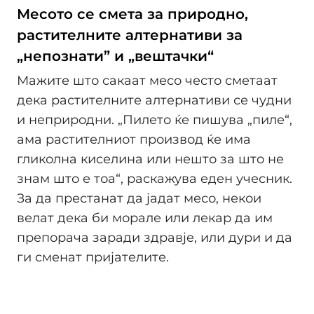
Месото се смета за природно,
растителните алтернативи за
„непознати” и „вештачки“
Мажите што сакаат месо често сметаат
дека растителните алтернативи се чудни
и неприродни. „Пилето ќе пишува „пиле“,
ама растителниот производ ќе има
гликолна киселина или нешто за што не
знам што е тоа“, раскажува еден учесник.
За да престанат да јадат месо, некои
велат дека би морале или лекар да им
препорача заради здравје, или дури и да
ги сменат пријателите.