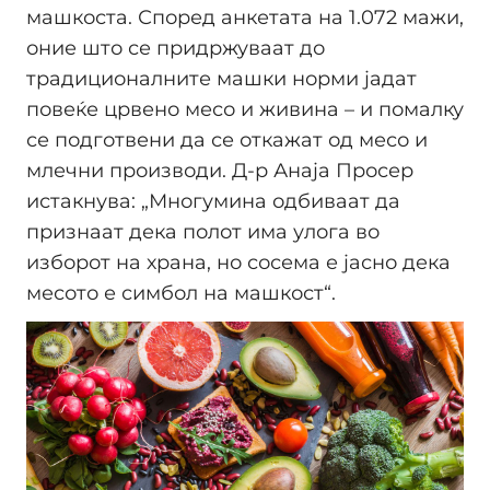
машкоста. Според анкетата на 1.072 мажи,
оние што се придржуваат до
традиционалните машки норми јадат
повеќе црвено месо и живина – и помалку
се подготвени да се откажат од месо и
млечни производи. Д-р Анаја Просер
истакнува: „Многумина одбиваат да
признаат дека полот има улога во
изборот на храна, но сосема е јасно дека
месото е симбол на машкост“.