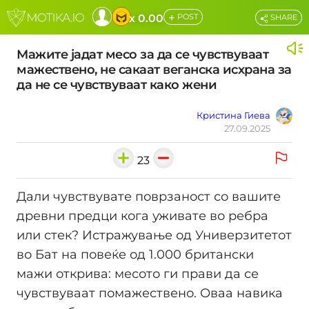
+
x 0.00
POST
SHARE
Мажите јадат месо за да се чувствуваат
мажествено, не сакаат веганска исхрана за
да не се чувствуваат како жени
Кристина Гиева
27.09.2025
23
Дали чувствувате поврзаност со вашите
древни предци кога уживате во ребра
или стек? Истражување од Универзитетот
во Бат на повеќе од 1.000 британски
мажи открива: месото ги прави да се
чувствуваат помажествено. Оваа навика