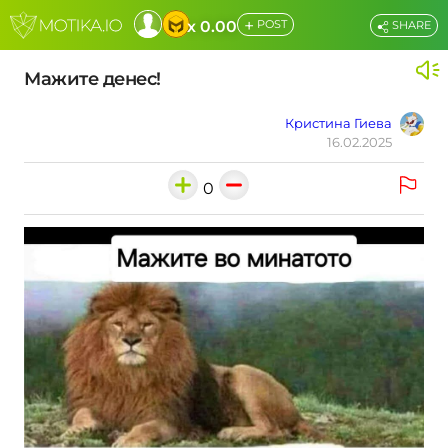
+
x 0.00
POST
SHARE
Мажите денес!
Кристина Гиева
16.02.2025
0