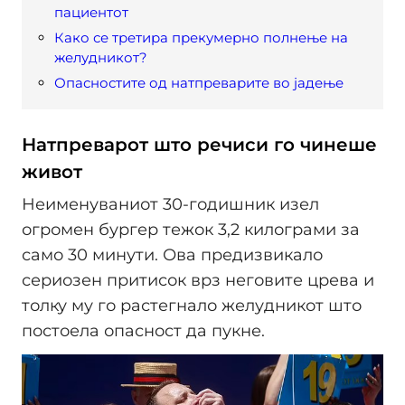
пациентот
Како се третира прекумерно полнење на
желудникот?
Опасностите од натпреварите во јадење
Натпреварот што речиси го чинеше
живот
Неименуваниот 30-годишник изел
огромен бургер тежок 3,2 килограми за
само 30 минути. Ова предизвикало
сериозен притисок врз неговите црева и
толку му го растегнало желудникот што
постоела опасност да пукне.