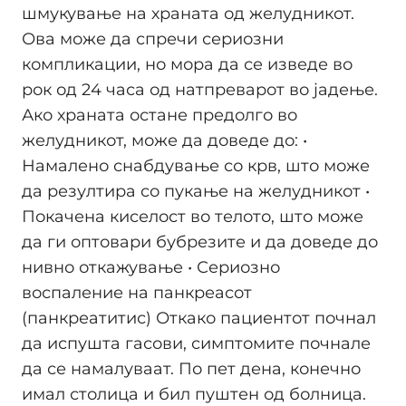
шмукување на храната од желудникот.
Ова може да спречи сериозни
компликации, но мора да се изведе во
рок од 24 часа од натпреварот во јадење.
Ако храната остане предолго во
желудникот, може да доведе до: •
Намалено снабдување со крв, што може
да резултира со пукање на желудникот •
Покачена киселост во телото, што може
да ги оптовари бубрезите и да доведе до
нивно откажување • Сериозно
воспаление на панкреасот
(панкреатитис) Откако пациентот почнал
да испушта гасови, симптомите почнале
да се намалуваат. По пет дена, конечно
имал столица и бил пуштен од болница.