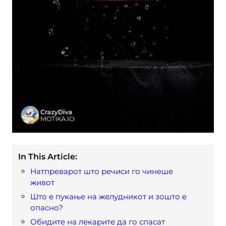
In This Article:
Натпреварот што речиси го чинеше
живот
Што е пукање на желудникот и зошто е
опасно?
Обидите на лекарите да го спасат