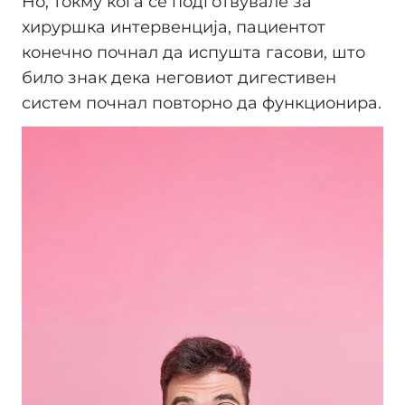
Но, токму кога се подготвувале за
хируршка интервенција, пациентот
конечно почнал да испушта гасови, што
било знак дека неговиот дигестивен
систем почнал повторно да функционира.