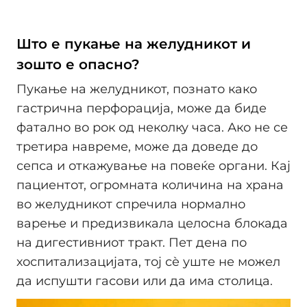
Што е пукање на желудникот и
зошто е опасно?
Пукање на желудникот, познато како
гастрична перфорација, може да биде
фатално во рок од неколку часа. Ако не се
третира навреме, може да доведе до
сепса и откажување на повеќе органи. Кај
пациентот, огромната количина на храна
во желудникот спречила нормално
варење и предизвикала целосна блокада
на дигестивниот тракт. Пет дена по
хоспитализацијата, тој сè уште не можел
да испушти гасови или да има столица.