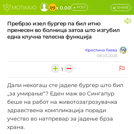
+
x 0.00
POST
SHARE
Пребрзо изел бургер па бил итно
пренесен во болница затоа што изгубил
една клучна телесна функција
Кристина Гиева
08.03.2025
1
Дали некогаш сте јаделе бургер што бил
„за умирање“? Еден маж во Сингапур
беше на работ на животозагрозувачка
здравствена компликација поради
учество во натпревар за јадење брза
храна.