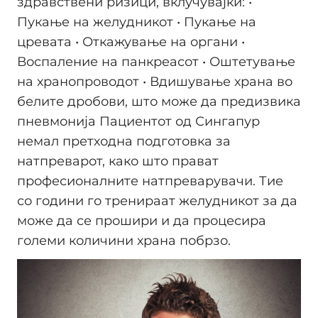
здравствени ризици, вклучувајќи: •
Пукање на желудникот • Пукање на
цревата • Откажување на органи •
Воспаление на панкреасот • Оштетување
на хранопроводот • Вдишување храна во
белите дробови, што може да предизвика
пневмонија Пациентот од Сингапур
немал претходна подготовка за
натпреварот, како што прават
професионалните натпреварувачи. Тие
со години го тренираат желудникот за да
може да се прошири и да процесира
големи количини храна побрзо.