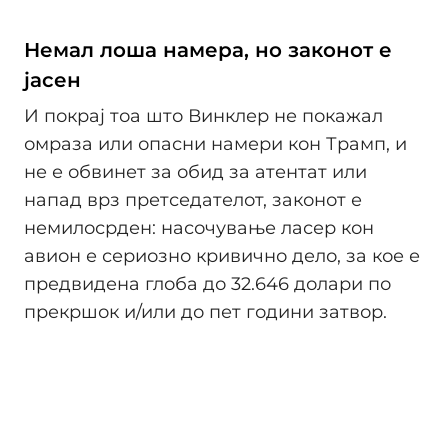
Немал лоша намера, но законот е
јасен
И покрај тоа што Винклер не покажал
омраза или опасни намери кон Трамп, и
не е обвинет за обид за атентат или
напад врз претседателот, законот е
немилосрден: насочување ласер кон
авион е сериозно кривично дело, за кое е
предвидена глоба до 32.646 долари по
прекршок и/или до пет години затвор.