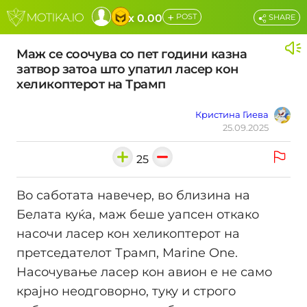
+
x 0.00
POST
SHARE
Маж се соочува со пет години казна
затвор затоа што упатил ласер кон
хеликоптерот на Трамп
Кристина Гиева
25.09.2025
25
Во саботата навечер, во близина на
Белата куќа, маж беше уапсен откако
насочи ласер кон хеликоптерот на
претседателот Трамп, Marine One.
Насочување ласер кон авион е не само
крајно неодговорно, туку и строго