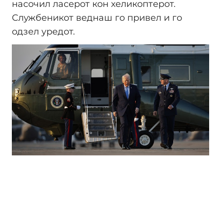
насочил ласерот кон хеликоптерот.
Службеникот веднаш го привел и го
одзел уредот.