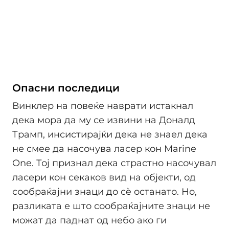
Опасни последици
Винклер на повеќе наврати истакнал
дека мора да му се извини на Доналд
Трамп, инсистирајќи дека не знаел дека
не смее да насочува ласер кон Marine
One. Тој признал дека страстно насочувал
ласери кон секаков вид на објекти, од
сообраќајни знаци до сè останато. Но,
разликата е што сообраќајните знаци не
можат да паднат од небо ако ги