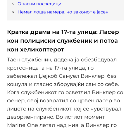
Опасни последици
Немал лоша намера, но законот е јасен
Кратка драма на 17-та улица: Ласер
кон полициски службеник и потоа
кон хеликоптерот
Таен службеник, додека ја обезбедувал
крстосницата на 17-та улица, го
забележал Џејкоб Самуел Винклер, без
кошула и гласно зборувајќи сам со себе.
Кога службеникот го осветлил Винклер со
фенер, овој возвратил со црвен ласер во
лицето на службеникот, кој се чувствувал
дезориентирано. Во истиот момент
Marine One летал над нив, а Винклер го