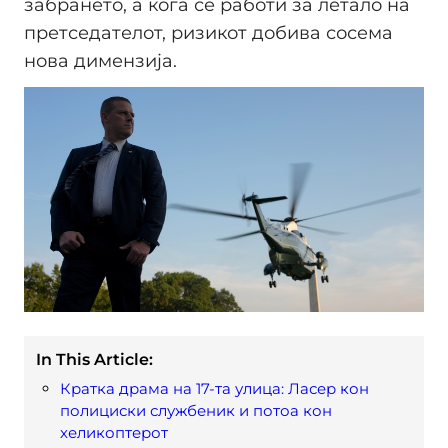
забрането, а кога се работи за летало на
претседателот, ризикот добива сосема
нова димензија.
In This Article:
Кратка драма на 17-та улица: Ласер кон
полициски службеник и потоа кон
хеликоптерот