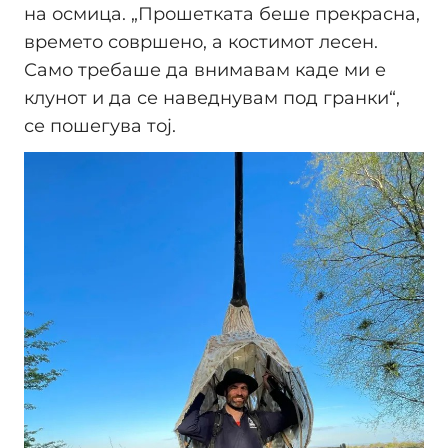
на осмица. „Прошетката беше прекрасна,
времето совршено, а костимот лесен.
Само требаше да внимавам каде ми е
клунот и да се наведнувам под гранки“,
се пошегува тој.