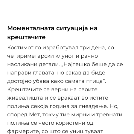
Моменталната ситуација на
крештачите
Костимот го изработувал три дена, со
четириметарски клунот и рачно
насликани детали. „Најтешко беше да се
направи главата, но сакав да биде
достојно убава како самата птица“.
Крештачите се верни на своите
живеалишта и се враќаат во истите
полиња секоја година за гнездење. Но,
според Мет, токму тие мирни и тревнати
полиња се често користени од
фармерите, со што се уништуваат