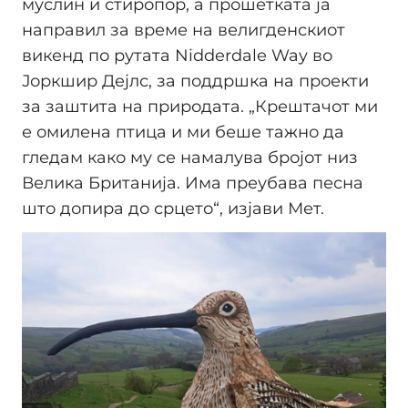
муслин и стиропор, а прошетката ја
направил за време на велигденскиот
викенд по рутата Nidderdale Way во
Јоркшир Дејлс, за поддршка на проекти
за заштита на природата. „Крештачот ми
е омилена птица и ми беше тажно да
гледам како му се намалува бројот низ
Велика Британија. Има преубава песна
што допира до срцето“, изјави Мет.