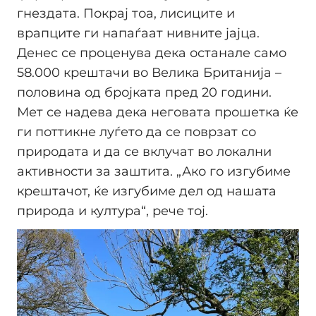
гнездата. Покрај тоа, лисиците и
врапците ги напаѓаат нивните јајца.
Денес се проценува дека останале само
58.000 крештачи во Велика Британија –
половина од бројката пред 20 години.
Мет се надева дека неговата прошетка ќе
ги поттикне луѓето да се поврзат со
природата и да се вклучат во локални
активности за заштита. „Ако го изгубиме
крештачот, ќе изгубиме дел од нашата
природа и култура“, рече тој.