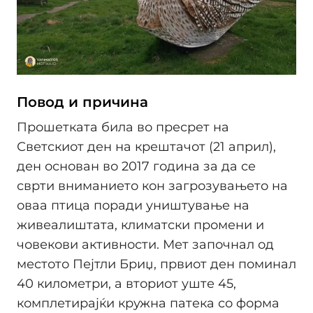
Повод и причина
Прошетката била во пресрет на
Светскиот ден на крештачот (21 април),
ден основан во 2017 година за да се
сврти вниманието кон загрозувањето на
оваа птица поради уништување на
живеалиштата, климатски промени и
човекови активности. Мет започнал од
местото Пејтли Бриџ, првиот ден поминал
40 километри, а вториот уште 45,
комплетирајќи кружна патека со форма