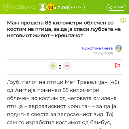
+
x 0.00
POST
SHARE
Маж прошета 85 километри облечен во
костим на птица, за да ја спаси љубовта на
неговиот живот – крештачот
Кристина Гиева
23.04.2025
2
Љубителот на птици Мет Тревелијан (46)
од Англија поминал 85 километри
облечен во костим од неговата омилена
птица – евроазискиот крештач – за да ја
подигне свеста за загрозениот вид. Тој
сам го изработил костимот од бамбус,