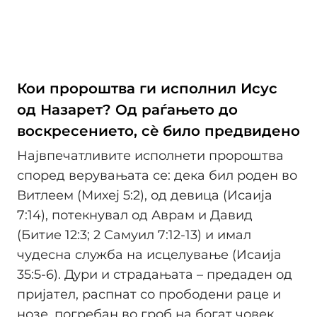
Кои пророштва ги исполнил Исус
од Назарет? Од раѓањето до
воскресението, сè било предвидено
Највпечатливите исполнети пророштва
според верувањата се: дека бил роден во
Витлеем (Михеј 5:2), од девица (Исаија
7:14), потекнувал од Аврам и Давид
(Битие 12:3; 2 Самуил 7:12-13) и имал
чудесна служба на исцелување (Исаија
35:5-6). Дури и страдањата – предаден од
пријател, распнат со прободени раце и
нозе, погребан во гроб на богат човек