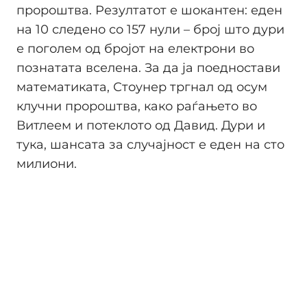
пророштва. Резултатот е шокантен: еден
на 10 следено со 157 нули – број што дури
е поголем од бројот на електрони во
познатата вселена. За да ја поедностави
математиката, Стоунер тргнал од осум
клучни пророштва, како раѓањето во
Витлеем и потеклото од Давид. Дури и
тука, шансата за случајност е еден на сто
милиони.