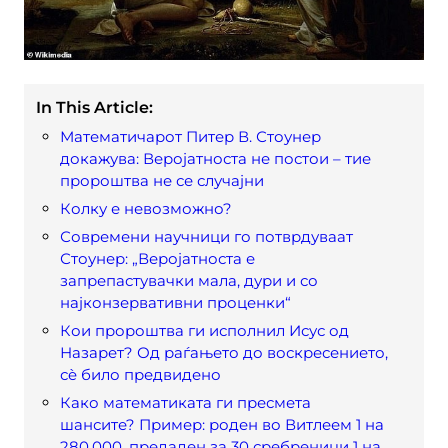
In This Article:
Математичарот Питер В. Стоунер
докажува: Веројатноста не постои – тие
пророштва не се случајни
Колку е невозможно?
Современи научници го потврдуваат
Стоунер: „Веројатноста е
запрепастувачки мала, дури и со
најконзервативни проценки“
Кои пророштва ги исполнил Исус од
Назарет? Од раѓањето до воскресението,
сè било предвидено
Како математиката ги пресмета
шансите? Пример: роден во Витлеем 1 на
280.000, предаден за 30 сребреници 1 на