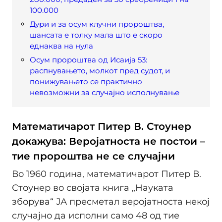
100.000
Дури и за осум клучни пророштва,
шансата е толку мала што е скоро
еднаква на нула
Осум пророштва од Исаија 53:
распнувањето, молкот пред судот, и
понижувањето се практично
невозможни за случајно исполнување
Математичарот Питер В. Стоунер
докажува: Веројатноста не постои –
тие пророштва не се случајни
Во 1960 година, математичарот Питер В.
Стоунер во својата книга „Науката
зборува“ ЈА пресметал веројатноста некој
случајно да исполни само 48 од тие