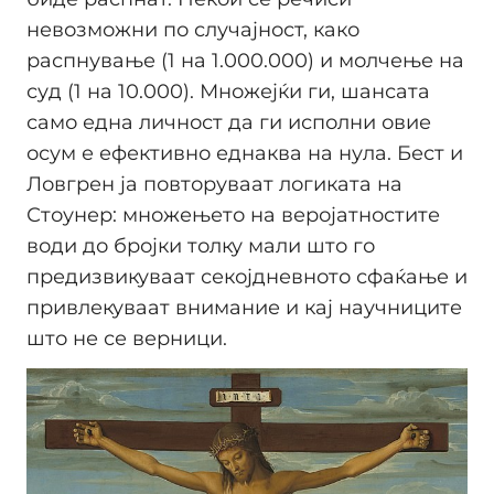
невозможни по случајност, како
распнување (1 на 1.000.000) и молчење на
суд (1 на 10.000). Множејќи ги, шансата
само една личност да ги исполни овие
осум е ефективно еднаква на нула. Бест и
Ловгрен ја повторуваат логиката на
Стоунер: множењето на веројатностите
води до бројки толку мали што го
предизвикуваат секојдневното сфаќање и
привлекуваат внимание и кај научниците
што не се верници.