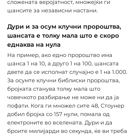
сложената веројатност, множејќи ги
шансите за независни настани.
Дури и за осум клучни пророштва,
шансата е толку мала што е скоро
еднаква на нула
На пример, ако едно пророштво има
шанса 1 на 10, а друго 1 на 100, шансата
двете да се исполнат случајно е 1 на 1.000.
За осумте клучни библиски пророштва,
бројката станува толку мала што
човечкото разбирање не може ни да ја
пофати. Кога ги множел сите 48, Стоунер
добил бројка со 157 нули, помала од
електроните во вселената. Дури и да
броите милијарди во секунда, ќе ви треба