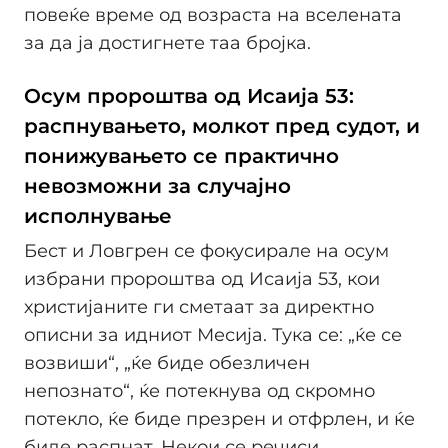
повеќе време од возраста на вселената
за да ја достигнете таа бројка.
Осум пророштва од Исаија 53:
распнувањето, молкот пред судот, и
понижувањето се практично
невозможни за случајно
исполнување
Бест и Ловгрен се фокусирале на осум
избрани пророштва од Исаија 53, кои
христијаните ги сметаат за директно
описни за идниот Месија. Тука се: „ќе се
возвиши“, „ќе биде обезличен
непознато“, ќе потекнува од скромно
потекло, ќе биде презрен и отфрлен, и ќе
биде распнат. Некои се речиси