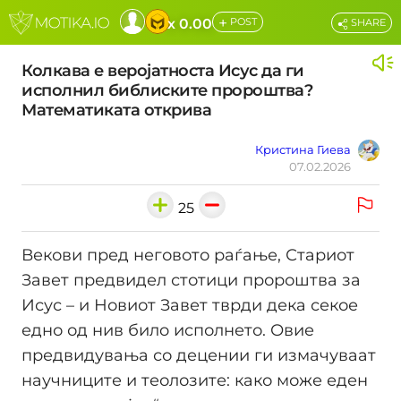
+
x 0.00
POST
SHARE
Колкава е веројатноста Исус да ги
исполнил библиските пророштва?
Математиката открива
Кристина Гиева
07.02.2026
25
Векови пред неговото раѓање, Стариот
Завет предвидел стотици пророштва за
Исус – и Новиот Завет тврди дека секое
едно од нив билo исполнето. Овие
предвидувања со децении ги измачуваат
научниците и теолозите: како може еден