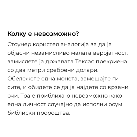
Колку е невозможно?
Стоунер користел аналогија за да ја
објасни незамисливо малата веројатност:
замислете ја државата Тексас прекриена
со два метри сребрени долари.
Обележете една монета, замешајте ги
сите, и обидете се да ја најдете со врзани
очи. Тоа е приближно невозможно како
една личност случајно да исполни осум
библиски пророштва.