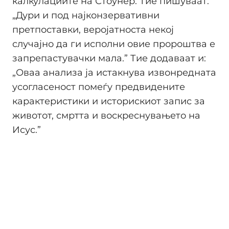
калкулациите на Стоунер. Тие пишуваат:
„Дури и под најконзервативни
претпоставки, веројатноста некој
случајно да ги исполни овие пророштва е
запрепастувачки мала.” Тие додаваат и:
„Оваа анализа ја истакнува извонредната
усогласеност помеѓу предвидените
карактеристики и историскиот запис за
животот, смртта и воскреснувањето на
Исус.”