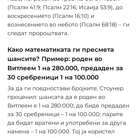
(Псалм 41:9; Псалм 22:16; Исаија 53:9), до
воскресението (Псалм 16:10) и
вознесението во небото (Псалм 68:18) – ги
следат пророштвата.
Како математиката ги пресмета
шансите? Пример: роден во
Витлеем 1 на 280.000, предаден за
30 сребреници 1 на 100.000
За да ги поедностави бројките, Стоунер
проценил: шансата да е роден во
Витлеем е 1 на 280.000; да биде предаден
за 30 сребреници – 1 на 100.000; парите
да бидат вратени и употребени за друга
намена – 1 на 100.000. Тој ја користел