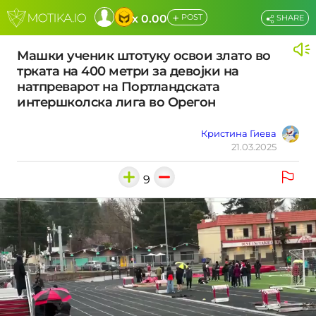
+
x 0.00
POST
SHARE
Машки ученик штотуку освои злато во
трката на 400 метри за девојки на
натпреварот на Портландската
интершколска лига во Орегон
Кристина Гиева
21.03.2025
9