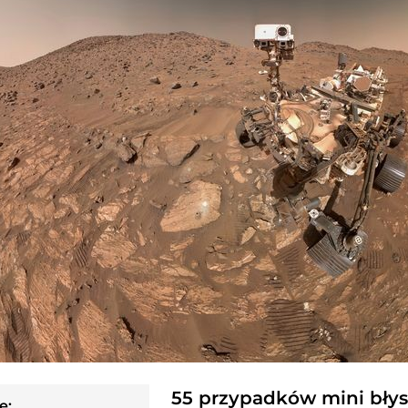
55 przypadków mini bły
e: