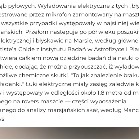
rąb pyłowych. Wyładowania elektryczne z tych „bł
jestrowane przez mikrofon zamontowany na maszt 
wszystkie przypadki występowały w najsilniej wi
jańskich. Przełom następuje po pół wieku poszuk
lektrycznej i błyskawic na Marsie, według główne
iste’a Chide z Instytutu Badań w Astrofizyce i Pla
 otwiera całkiem nową dziedzinę badań dla nauki o
hide, dodając, że można przypuszczać, iż wyłado
żliwe chemiczne skutki. "To jak znalezienie brak
adanki." Łuki elektryczne miały zasięg zaledwie k
i występowały w odległości około 1,8 metra od m
go na rovers maszcie — części wyposażenia
anego do analizy marsjańskich skał, według Manc
s.