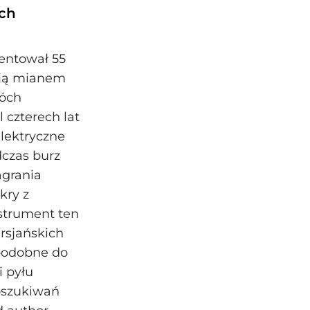
ch
ntował 55
ają mianem
wóch
l czterech lat
lektryczne
czas burz
agrania
kry z
nstrument ten
rsjańskich
 podobne do
i pyłu
oszukiwań