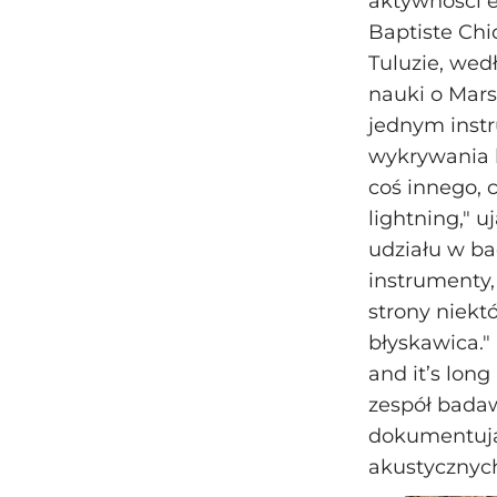
aktywności e
Baptiste Chi
Tuluzie, wed
nauki o Mars
jednym instr
wykrywania 
coś innego, c
lightning," u
udziału w ba
instrumenty,
strony niekt
błyskawica."
and it’s lon
zespół badaw
dokumentują
akustycznych