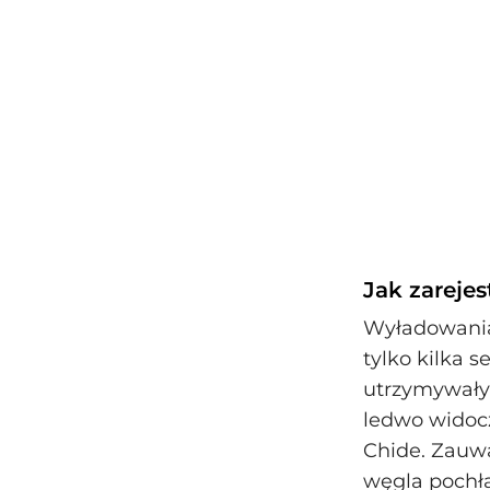
Jak zarejes
Wyładowania 
tylko kilka 
utrzymywały 
ledwo widocz
Chide. Zauwa
węgla pochła