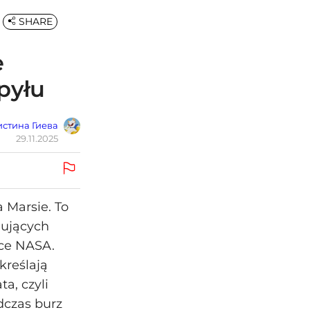
SHARE
e
pyłu
стина Гиева
29.11.2025
 Marsie. To
hujących
nce NASA.
reślają
a, czyli
dczas burz