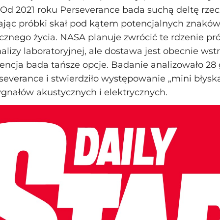
Od 2021 roku Perseverance bada suchą deltę rze
rając próbki skał pod kątem potencjalnych znak
cznego życia. NASA planuje zwrócić te rdzenie pr
alizy laboratoryjnej, ale dostawa jest obecnie ws
ncja bada tańsze opcje. Badanie analizowało 28
severance i stwierdziło występowanie „mini błysk
gnałów akustycznych i elektrycznych.