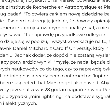
lektrycznej i błyskawic na Marsie," powiedział lea
de z Institut de Recherche en Astrophysique et Pl
ług badań. "To otwiera całkiem nową dziedzinę b
ie." Eksperci ostrzegają jednak, że dowody opieraj
umencie zaprojektowanym do analizy skał, a nie 
błyskawic. "To naprawdę przypadkowe odkrycie —
o dzieje się w pobliżu, i wszystko wskazuje na to, 
jawnił Daniel Mitchard z Cardiff University, który ni
daniu. Jednak dodał, że dopóki nie zostaną wysł
 aby potwierdzić wyniki, "myślę, że nadal będzie 
órych naukowców co do tego, czy to naprawdę był
 Lightning has already been confirmed on Jupiter
g been suspected that Mars might also have it. Aby
czy przeanalizował 28 godzin nagrań z rovera Pe
c przypadki „mini lightning” na podstawie sygna
 i elektrycznych.