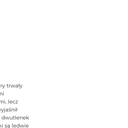
ry trwały
mi
i, lecz
yjaśnił
w dwutlenek
i są ledwie