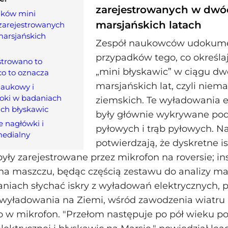
zarejestrowanych w dwó
dków mini
marsjańskich latach
zarejestrowanych
arsjańskich
Zespół naukowców udokume
przypadków tego, co określ
strowano to
„mini błyskawic” w ciągu d
 co to oznacza
marsjańskich lat, czyli niema
naukowy i
roki w badaniach
ziemskich. Te wyładowania e
ch błyskawic
były głównie wykrywane pod
 nagłówki i
pyłowych i trąb pyłowych. N
medialny
potwierdzają, że dyskretne is
ły zarejestrowane przez mikrofon na roversie; i
 na maszczu, będąc częścią zestawu do analizy ma
aniach słychać iskry z wyładowań elektrycznych,
wyładowania na Ziemi, wśród zawodzenia wiatru 
o w mikrofon. "Przełom następuje po pół wieku p