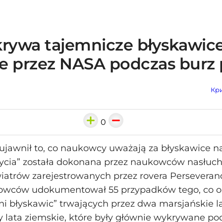
krywa tajemnicze błyskawic
e przez NASA podczas burz 
Кри
0
jawnił to, co naukowcy uważają za błyskawice na
rycia” została dokonana przez naukowców nasłuc
iatrów zarejestrowanych przez rovera Persevera
owców udokumentował 55 przypadków tego, co ok
 błyskawic” trwających przez dwa marsjańskie lat
y lata ziemskie, które były głównie wykrywane po