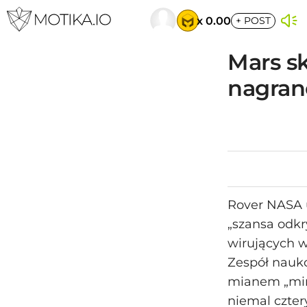
x 0.00
+
POST
Mars s
nagran
Rover NASA u
„szansa odk
wirujących w
Zespół nauk
mianem „mini
niemal czter