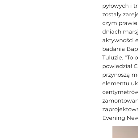
pyłowych i t
zostały zare
czym prawie 
dniach mars
aktywności e
badania Bapt
Tuluzie. "To
powiedział C
przynoszą mo
elementu ukł
centymetrów 
zamontowane
zaprojektow
Evening New