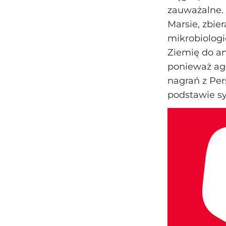
zauważalne. 
Marsie, zbie
mikrobiologi
Ziemię do an
ponieważ age
nagrań z Per
podstawie sy