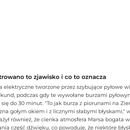
trowano to zjawisko i co to oznacza
elektryczne tworzone przez szybujące pyłowe wi
sekund, podczas gdy te wywołane burzami pyłowy
się do 30 minut. "To jak burza z piorunami na Ziem
na gołym okiem i z licznymi słabymi błyskami," w
żył również, że cienka atmosfera Marsa bogata 
nia część dźwięku, co powoduje, że niektóre błysk