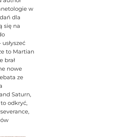
d author
anetologie w
adań dla
ą się na
do
 usłyszeć
że to Martian
e brał
ane nowe
debata ze
a
 and Saturn,
 to odkryć,
rseverance,
łów