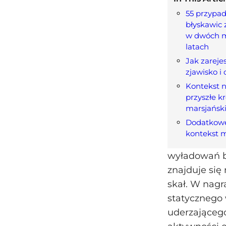
55 przypa
błyskawic 
w dwóch m
latach
Jak zareje
zjawisko i
Kontekst 
przyszłe k
marsjański
Dodatkowe
kontekst 
wyładowań by
znajduje się
skał. W nagr
statycznego 
uderzająceg