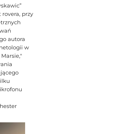
yskawic”
rovera, przy
etrznych
iwań
go autora
netologii w
 Marsie,"
wania
ującego
ilku
ikrofonu
hester