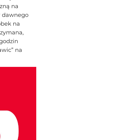
czną na
ów dawnego
óbek na
trzymana,
 godzin
awic” na