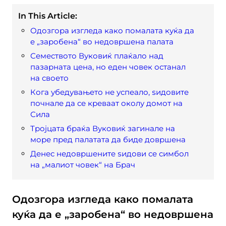
In This Article:
Одозгора изгледа како помалата куќа да
е „заробена“ во недовршена палата
Семеството Вуковиќ плаќало над
пазарната цена, но еден човек останал
на своето
Кога убедувањето не успеало, ѕидовите
почнале да се креваат околу домот на
Сила
Тројцата браќа Вуковиќ загинале на
море пред палатата да биде довршена
Денес недовршените ѕидови се симбол
на „малиот човек“ на Брач
Одозгора изгледа како помалата
куќа да е „заробена“ во недовршена