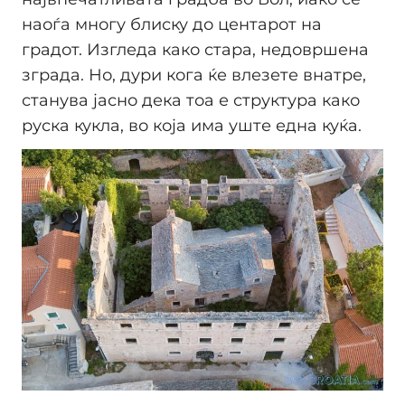
наоѓа многу блиску до центарот на
градот. Изгледа како стара, недовршена
зграда. Но, дури кога ќе влезете внатре,
станува јасно дека тоа е структура како
руска кукла, во која има уште една куќа.