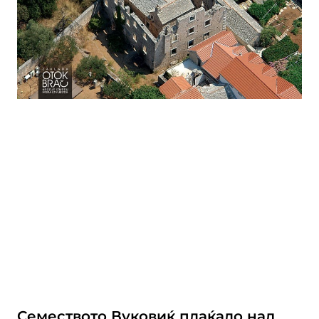
Семеството Вуковиќ плаќало над