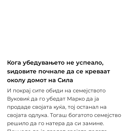
Кога убедувањето не успеало,
ѕидовите почнале да се креваат
околу домот на Сила
И покрај сите обиди на семејството
Вуковиќ да го убедат Марко да ја
продаде својата куќа, тој останал на
својата одлука. Тогаш богатото семејство
решило да го натера да си замине.