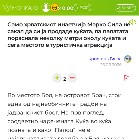
+
x 0.00
POST
SHARE
Само хрватскиот инаетчија Марко Сила не
сакал да си ја продаде куќата, па палатата
пораснала неколку метри околу куќата и
сега местото е туристичка атракција
Кристина Гиева
26.06.2026
2
Во местото Бол, на островот Брач, стои
една од најнеобичните градби на
јадранскиот брег. На прв поглед,
соодветно наречената Куќа во куќа,
позната и како „Палоц“, не е
највпечатливата градба во Бол, иако се