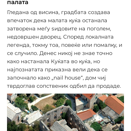
палата
Гледана од висина, градбата создава
впечаток дека малата куќа останала
затворена меѓу ѕидовите на поголем,
недовршен дворец. Според локалната
легенда, токму тоа, повеќе или помалку, и
се случило. Денес никој не знае точно
како настанала Куќата во куќа, но
најпознатата приказна вели дека се
започнало како „nail house“, дом чиј
тврдоглав сопственик одбил да продаде.