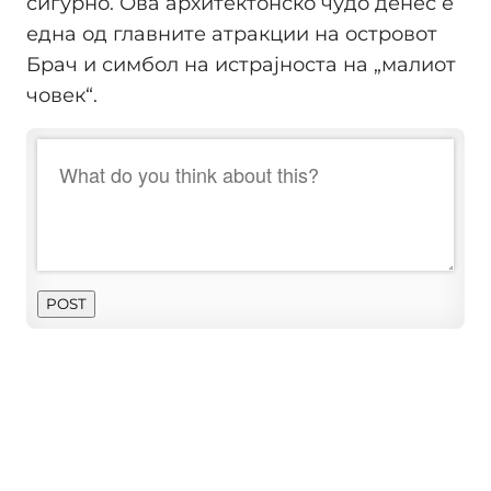
сигурно. Ова архитектонско чудо денес е
една од главните атракции на островот
Брач и симбол на истрајноста на „малиот
човек“.
POST