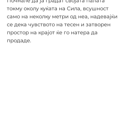
Почнале да ја градат својата палата
токму околу куќата на Сила, всушност
само на неколку метри од неа, надевајќи
се дека чувството на тесен и затворен
простор на крајот ќе го натера да
продаде.