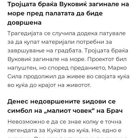
Тројцата браќа Вуковиќ загинале на
море пред палатата да биде
довршена
Трагедијата се случила додека патувале
за да купат материјали потребни за
завршување на градбата. Тројцата браќа
Вуковиќ загинале на море. Проектот бил
напуштен, но според преданието, Марко
Сила продолжил да живее во својата куќа
во куќа до крајот на животот.
Денес недовршените ѕидови се
симбол на „малиот човек“ на Брач
Невозможно е да се знае колку е точна
легендата за Куќата во куќа. Но, едно е