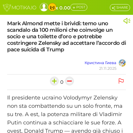
+
x 0.00
POST
SHARE
Mark Almond mette i brividi: temo uno
scandalo da 100 milioni che coinvolge un
socio e una toilette d’oro e potrebbe
costringere Zelensky ad accettare l’accordo di
pace suicida di Trump
Кристина Гиева
21.11.2025
0
Il presidente ucraino Volodymyr Zelensky
non sta combattendo su un solo fronte, ma
su tre. A est, la potenza militare di Vladimir
Putin continua a schiacciare le sue forze. A
ovest, Donald Trump — avendo già chiuso i