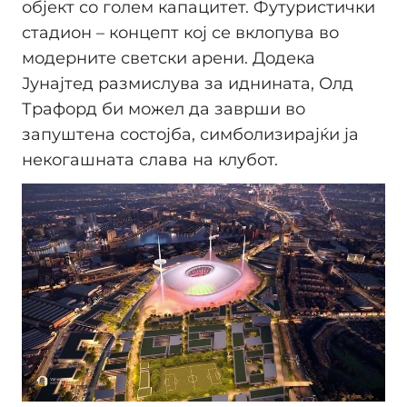
објект со голем капацитет. Футуристички
стадион – концепт кој се вклопува во
модерните светски арени. Додека
Јунајтед размислува за иднината, Олд
Трафорд би можел да заврши во
запуштена состојба, симболизирајќи ја
некогашната слава на клубот.