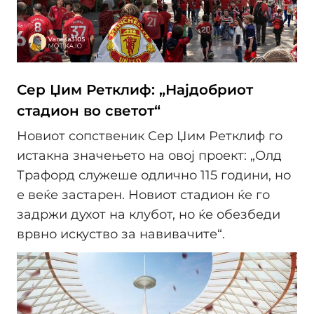
Сер Џим Ретклиф: „Најдобриот
стадион во светот“
Новиот сопственик Сер Џим Ретклиф го
истакна значењето на овој проект: „Олд
Трафорд служеше одлично 115 години, но
е веќе застарен. Новиот стадион ќе го
задржи духот на клубот, но ќе обезбеди
врвно искуство за навивачите“.