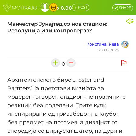
+
x 0.00
POST
SHARE
Манчестер Јунајтед со нов стадион:
Револуција или контроверзa?
Кристина Гиева
20.03.2025
0
Архитектонското биро „Foster and
Partners“ ја претстави визијата за
модерен, отворен стадион, но првичните
реакции беа поделени. Трите кули
инспирирани од тризабецот на клубот
беа предмет на потсмев, а дизајнот го
споредија со циркуски шатор, па дури и