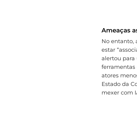
Ameaças as
No entanto,
estar “assoc
alertou par
ferramentas d
atores menos
Estado da Co
mexer com IA