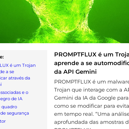
PROMPTFLUX é um Troj
e:
aprende a se automodific
UX é um Trojan
da API Gemini
de a se
car através da
PROMPTFLUX é um malware 
i
Trojan que interage com a A
ssociadas e o
Gemini da IA da Google par
egro de IA
como se modificar para evit
e quadro
 de segurança
em tempo real. “Uma anális
tor
aprofundada das amostras d