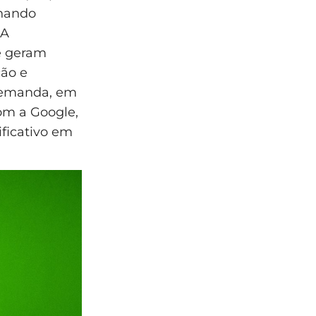
nhando
IA
e geram
ção e
 demanda, em
com a Google,
ficativo em