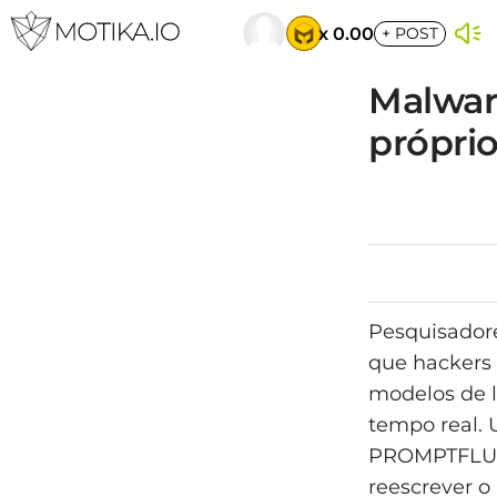
x 0.00
+
POST
Malware
próprio
Pesquisadore
que hackers 
modelos de l
tempo real.
PROMPTFLUX,
reescrever o