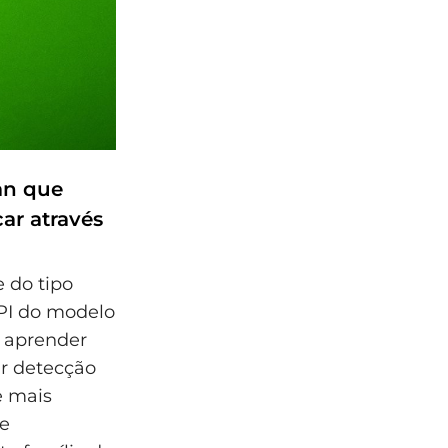
an que
ar através
do tipo
PI do modelo
a aprender
ar detecção
e mais
e