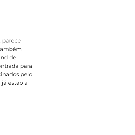
 parece
o também
und de
 entrada para
cinados pelo
 já estão a