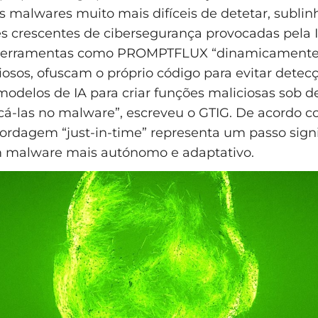
os malwares muito mais difíceis de detetar, subli
 crescentes de cibersegurança provocadas pela 
 Ferramentas como PROMPTFLUX “dinamicament
ciosos, ofuscam o próprio código para evitar detec
odelos de IA para criar funções maliciosas sob
icá-las no malware”, escreveu o GTIG. De acordo 
ordagem “just-in-time” representa um passo signi
m malware mais autónomo e adaptativo.