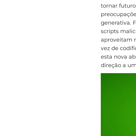
tornar futur
preocupações
generativa.
scripts mali
aproveitam m
vez de codif
esta nova ab
direção a u