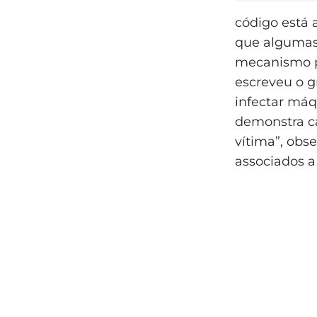
código está 
que algumas
mecanismo p
escreveu o g
infectar máq
demonstra c
vítima”, obs
associados a 