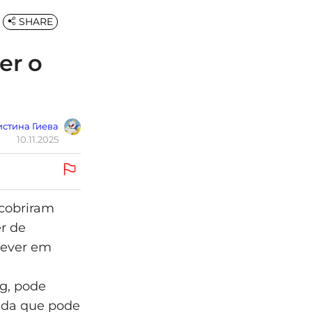
SHARE
er o
стина Гиева
10.11.2025
scobriram
r de
rever em
g, pode
lada que pode