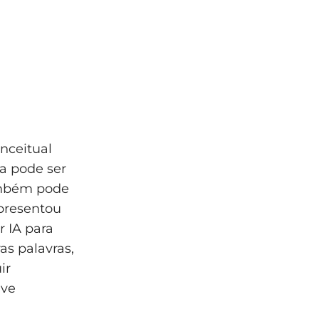
nceitual
va pode ser
também pode
presentou
r IA para
as palavras,
ir
ave