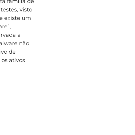
a família de
estes, visto
e existe um
re”,
ervada a
malware não
ivo de
os ativos