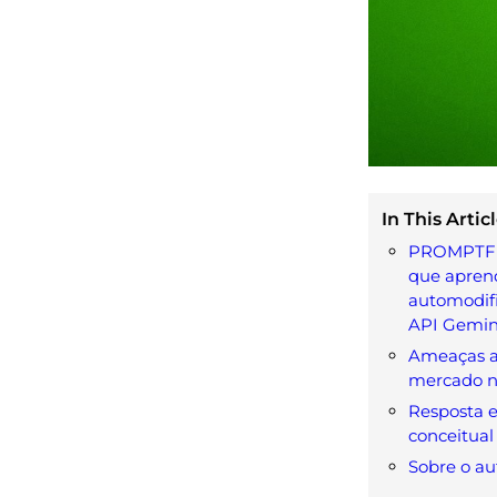
In This Articl
PROMPTFL
que apren
automodifi
API Gemin
Ameaças a
mercado n
Resposta 
conceitual
Sobre o au