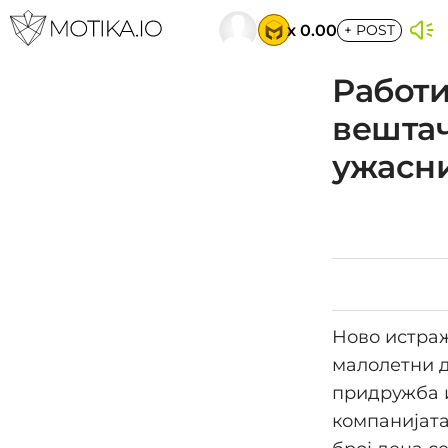
x 0.00
+
POST
Работи
вештач
ужасн
Ново истраж
малолетни д
придружба и
компанијата