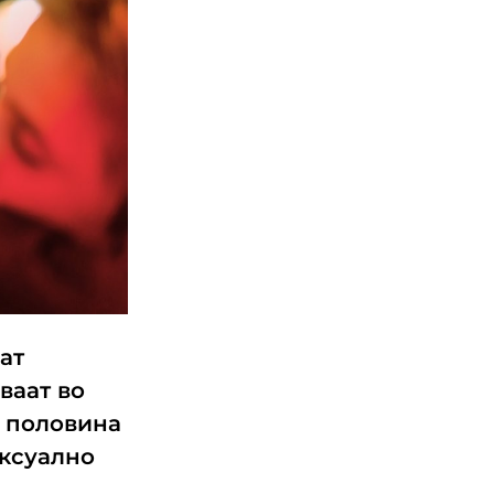
ат
ваат во
о половина
ексуално