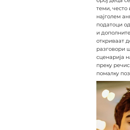
број деца с
теми, често
најголем ан
податоци од 
и дополните
откриваат д
разговори 
сценарија н
преку речис
помалку по