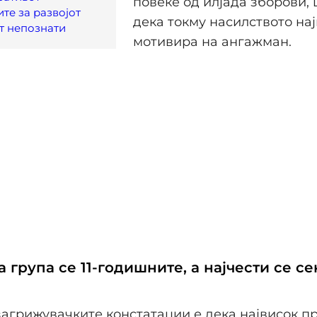
повеќе од илјада зборови,
те за развојот
дека токму насилството нај
т непознати
мотивира на ангажман.
 група се 11-годишните, а најчести се с
загрижувачките констатации е дека највисок п