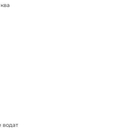
аква
е водат