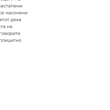
јзастапени
 се насочени
ктот дека
ата на
зговорите
сплицитно