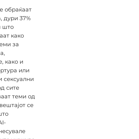
е обраќаат
, дури 37%
и што
аат како
теми за
а,
, како и
ортура или
и сексуални
од сите
аат теми од
вештајот се
што
I-
несувале