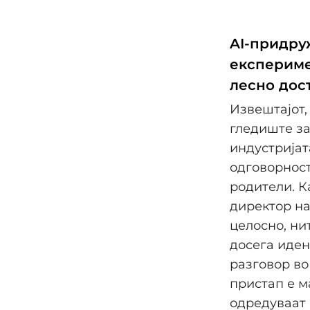
AI-придру
експериме
лесно дос
Извештајот,
гледиште за
индустријат
одговорност
родители. К
директор на
целосно, ни
досега иден
разговор во
пристап е м
одредуваат 