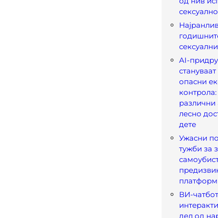
од нив ис
сексуално
Најранлива
годишните
сексуални
AI-придр
стануваат
опасни е
контрола:
различни
лесно дос
дете
Ужасни по
тужби за 
самоубис
предизвик
платформ
ВИ-чатбот
интеракти
дел од на