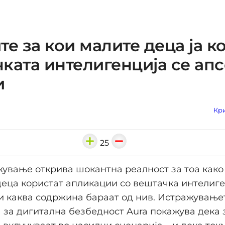
те за кои малите деца ја к
ката интелигенција се ап
и
Кри
25
ување открива шокантна реалност за тоа како
еца користат апликации со вештачка интелиге
 каква содржина бараат од нив. Истражување
 за дигитална безбедност Aura покажува дека