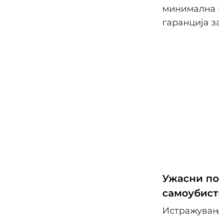
минимална к
гаранција з
Ужасни по
самоубист
Истражување