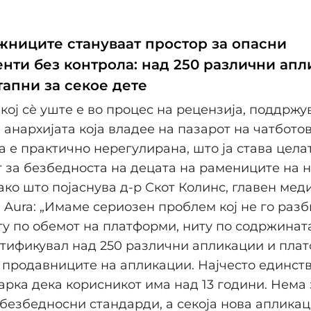
жниците стануваат простор за опасни
нти без контрола: над 250 различни ап
тапни за секое дете
 кој сè уште е во процес на рецензија, поддржу
 анархијата која владее на пазарот на чатботови
а е практично нерегулирана, што ја става цела
 за безбедноста на децата на рамениците на 
ако што појаснува д-р Скот Колинс, главен ме
 Aura: „Имаме сериозен проблем кој не го раз
ту по обемот на платформи, ниту по содржината
тификувал над 250 различни апликации и плат
 продавниците на апликации. Најчесто единств
арка дека корисникот има над 13 години. Нема
безбедносни стандарди, а секоја нова апликац