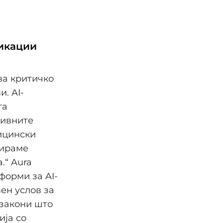
ликации
ва критичко
. AI-
та
нивните
дицински
бираме
.“ Aura
форми за AI-
ен услов за
 закони што
ија со