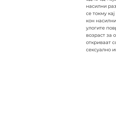
насилни раз
се токму ка
кон насилни
улогите пов
возраст за 
откриваат с
сексуално и