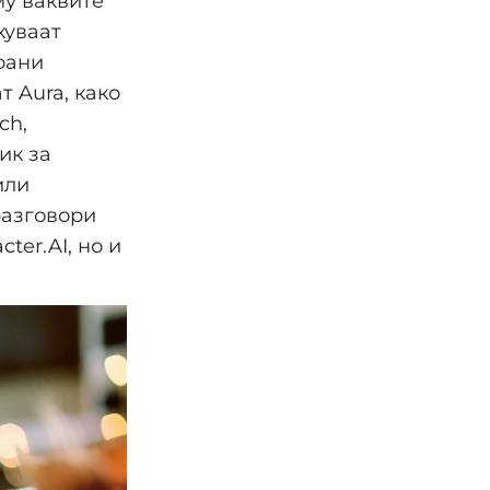
му ваквите
куваат
рани
т Aura, како
ch,
ик за
или
разговори
ter.AI, но и