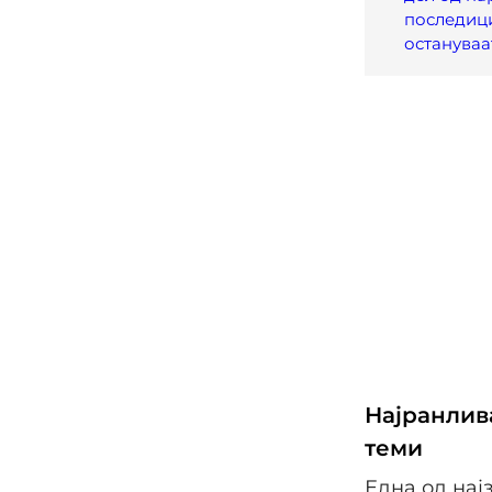
последици
остануваа
Најранлива
теми
Една од нај