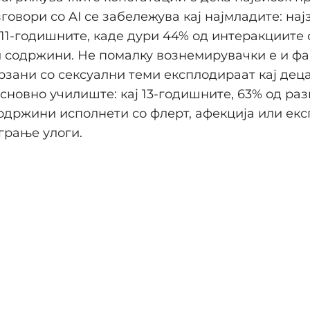
говори со AI се забележува кај најмладите: на
ј 11-годишните, каде дури 44% од интеракциите
 содржини. Не помалку вознемирувачки е и фа
рзани со сексуални теми експлодираат кај дец
основно училиште: кај 13-годишните, 63% од ра
одржини исполнети со флерт, афекција или ек
грање улоги.