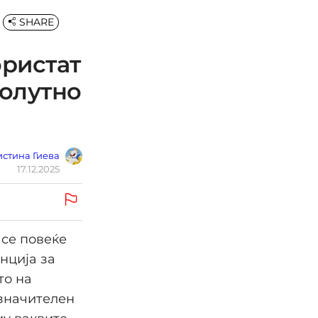
SHARE
ористат
солутно
стина Гиева
17.12.2025
 се повеќе
нција за
то на
 значителен