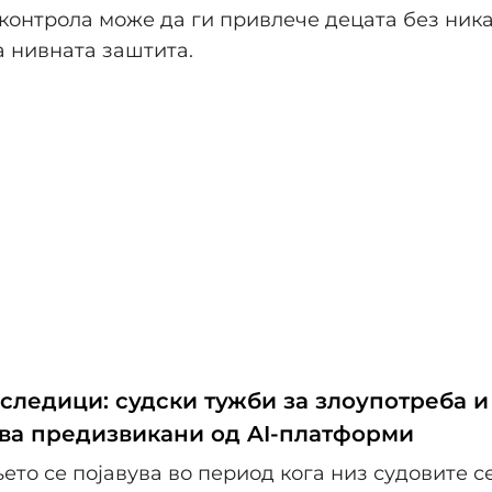
онтрола може да ги привлече децата без ник
а нивната заштита.
следици: судски тужби за злоупотреба и
ва предизвикани од AI-платформи
то се појавува во период кога низ судовите с