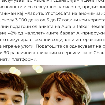
е вклучуваат во насилни сценарија – и дека ток
 исполнети и со сексуално насилство, предизви
гажман кај младите. Употребата на анонимизи
околу 3.000 деца од 5 до 17 години кои користа
лни податоци од анкета на Aura и Talker Resear
ека 42% од малолетниците бараат AI-придружн
што симулираат реални социјални интеракции 
а играње улоги. Податоците се однесуваат на 
и 90 различни апликации и сервиси, како Charac
знати платформи.