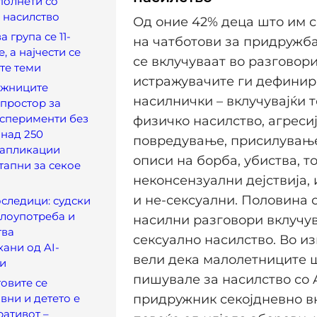
полнети со
 насилство
Од оние 42% деца што им с
 група се 11-
на чатботови за придружба
, а најчести се
се вклучуваат во разговор
те теми
истражувачите ги дефинир
ужниците
насилнички – вклучувајќи 
 простор за
ксперименти без
физичко насилство, агресиј
 над 250
повредување, присилување
 апликации
описи на борба, убиства, т
тапни за секое
неконсензуални дејствија, 
и не-сексуални. Половина 
следици: судски
злоупотреба и
насилни разговори вклучув
тва
сексуално насилство. Во из
ани од AI-
вели дека малолетниците 
и
пишувале за насилство со A
овите се
вни и детето е
придружник секојдневно в
ративот –