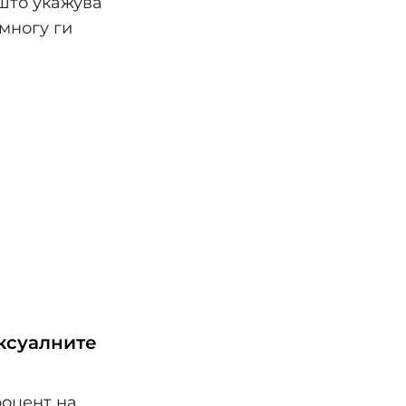
 што укажува
многу ги
ексуалните
роцент на