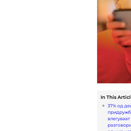
In This Articl
37% од де
придружб
влегуваат
разговори