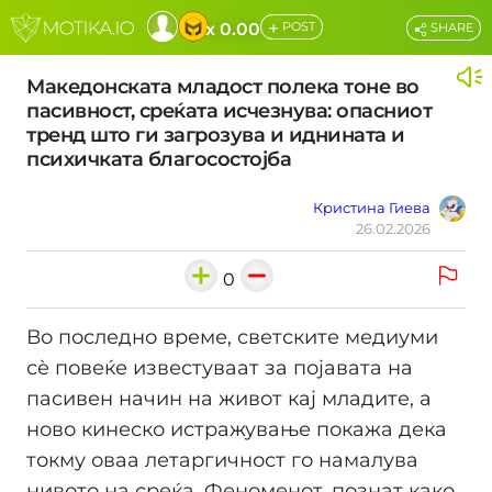
+
x 0.00
POST
SHARE
Македонската младост полека тоне во
пасивност, среќата исчезнува: опасниот
тренд што ги загрозува и иднината и
психичката благосостојба
Кристина Гиева
26.02.2026
0
Во последно време, светските медиуми
сѐ повеќе известуваат за појавата на
пасивен начин на живот кај младите, а
ново кинеско истражување покажа дека
токму оваа летаргичност го намалува
нивото на среќа. Феноменот, познат како