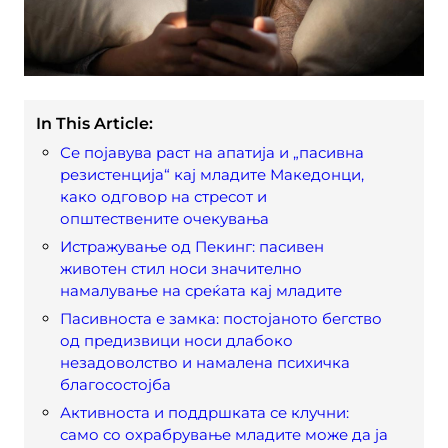
In This Article:
Се појавува раст на апатија и „пасивна
резистенција“ кај младите Македонци,
како одговор на стресот и
општествените очекувања
Истражување од Пекинг: пасивен
животен стил носи значително
намалување на среќата кај младите
Пасивноста е замка: постојаното бегство
од предизвици носи длабоко
незадоволство и намалена психичка
благосостојба
Активноста и поддршката се клучни:
само со охрабрување младите може да ја