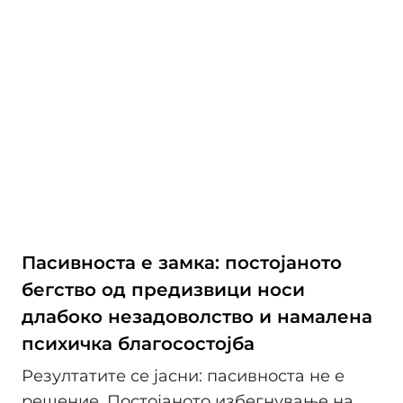
Пасивноста е замка: постојаното
бегство од предизвици носи
длабоко незадоволство и намалена
психичка благосостојба
Резултатите се јасни: пасивноста не е
решение. Постојаното избегнување на