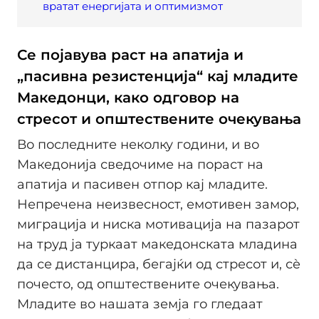
вратат енергијата и оптимизмот
Се појавува раст на апатија и
„пасивна резистенција“ кај младите
Македонци, како одговор на
стресот и општествените очекувања
Во последните неколку години, и во
Македонија сведочиме на пораст на
апатија и пасивен отпор кај младите.
Непречена неизвесност, емотивен замор,
миграција и ниска мотивација на пазарот
на труд ја туркаат македонската младина
да се дистанцира, бегајќи од стресот и, сè
почесто, од општествените очекувања.
Младите во нашата земја го гледаат