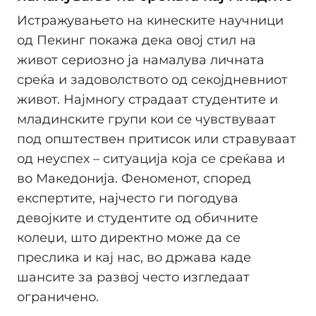
Истражувањето на кинеските научници
од Пекинг покажа дека овој стил на
живот сериозно ја намалува личната
среќа и задоволството од секојдневниот
живот. Најмногу страдаат студентите и
младинските групи кои се чувствуваат
под општествен притисок или стравуваат
од неуспех – ситуација која се среќава и
во Македонија. Феноменот, според
експертите, најчесто ги погодува
девојките и студентите од обичните
колеџи, што директно може да се
преслика и кај нас, во држава каде
шансите за развој често изгледаат
ограничено.