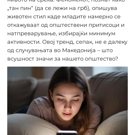
„тан пин“ (да се лежи на грб), опишува
животен стил каде младите намерно се
откажуваат од општествени притисоци и
натпреварување, избирајќи минимум
активности. Овој тренд, сепак, не е далеку
од случувањата во Македонија – што
всушност значи за нашето општество?