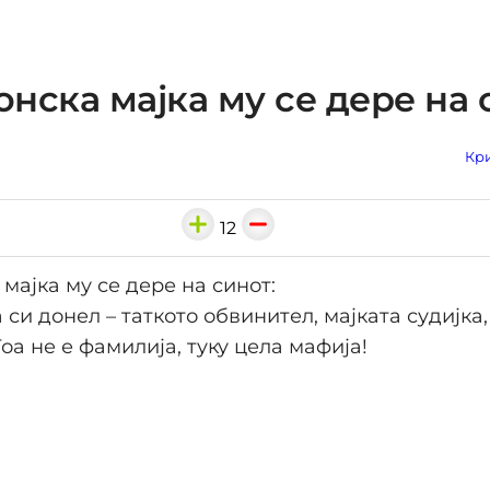
нска мајка му се дере на 
Кри
12
мајка му се дере на синот:
 си донел – таткото обвинител, мајката судијка
оа не е фамилија, туку цела мафија!