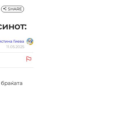
SHARE
синот:
стина Гиева
11.05.2025
, браќата