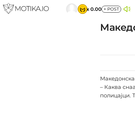
x 0.00
+
POST
Македо
Македонска 
– Каква снаа
полицајци. Т