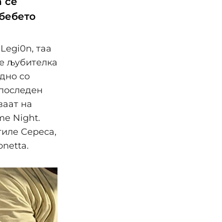
n се
 бебето
Legi0n, таа
 е љубителка
дно со
 последен
ваат на
me Night.
тиле Сереса,
netta.