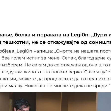
ање, болка и пораката на Legi0n: „Дури 
 тешкотии, не се откажувајте од соништ
објава, Legi0n напиша: „Смртта на нашата пост
 беа голем испит за мене. Сепак, благодарна с
е изборам. Не сакам да се откажам од она што г
лагодувам животот на новата ќерка. Сакам луѓет
ешкотии, можете да продолжите да го правите о
ар и малку. Никогаш не мислете дека не вреди.“