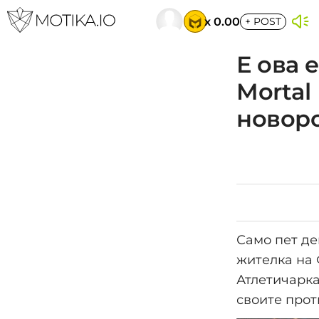
x 0.00
+
POST
Е ова 
Mortal
новор
Само пет де
жителка на 
Атлетичарка
своите прот