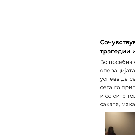
Сочувствув
трагедии и
Во посебна 
операцијата
успеав да с
сега го при
и со сите т
сакате, мак