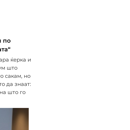
и по
ата“
ара ќерка и
ум што
о сакам, но
о да знаат:
на што го