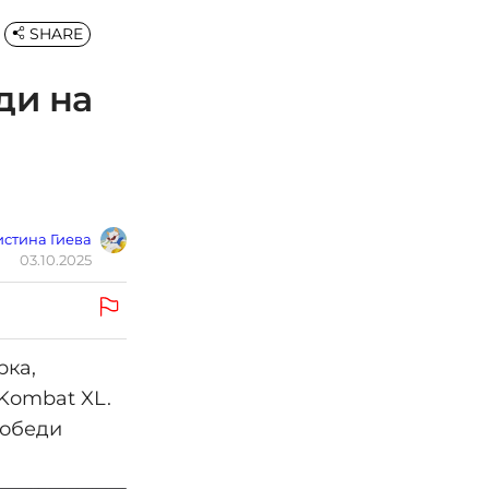
SHARE
ди на
стина Гиева
03.10.2025
рка,
Kombat XL.
победи