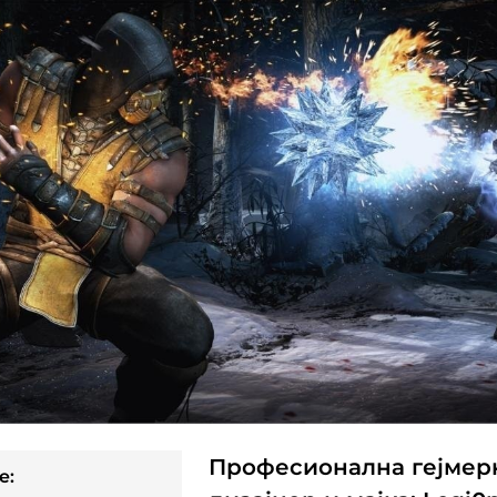
Професионална гејмерк
e: