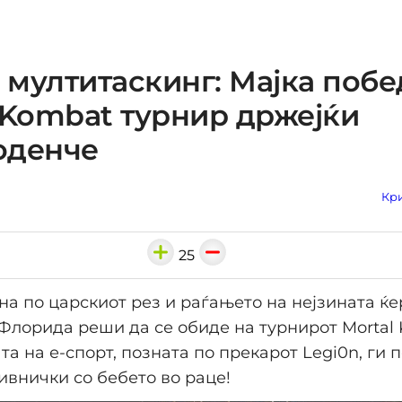
е мултитаскинг: Мајка побе
 Kombat турнир држејќи
оденче
Кри
25
на по царскиот рез и раѓањето на нејзината ќе
Флорида реши да се обиде на турнирот Mortal 
та на е-спорт, позната по прекарот Legi0n, ги 
ивнички со бебето во раце!