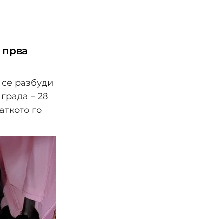
а прва
 се разбуди
града – 28
аткото го