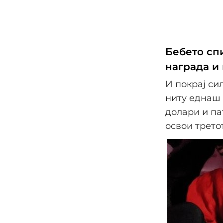
Бебето спи
награда и
И покрај си
ниту еднаш 
долари и па
освои трето