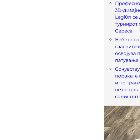
Професион
3D-дизајне
Legi0n се
турнирот 
Сереса
Бебето сп
гласните и
освојува 
патување
Сочувству
пораката 
и по траг
не се отк
соништат