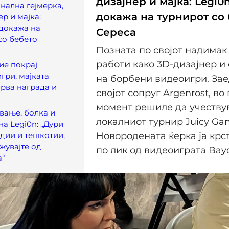
дизајнер и мајка: Legi0
ална гејмерка,
докажа на турнирот со
р и мајка:
 докажа на
Сереса
со бебето
Позната по својот надимак 
работи како 3D-дизајнер и
ие покрај
гри, мајката
на борбени видеоигри. Зае
прва награда и
својот сопруг Argenrost, во
момент решиле да учеству
вање, болка и
локалниот турнир Juicy Ga
на Legi0n: „Дури
едии и тешкотии,
Новородената ќерка ја крс
ажувајте од
по лик од видеоиграта Bayo
а“