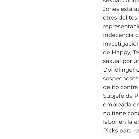
sexual contr
Jones está a
otros delito
representaci
indecencia c
investigación
de Happy, Te
sexual por u
Dondlinger e
sospechosos.
delito contr
Subjefe de P
empleada en 
no tiene con
labor en la e
Picks para re