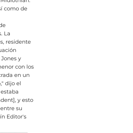
Midlothian.
sí como de
 de
. La
s, residente
uación
 Jones y
menor con los
crada en un
 dijo el
 estaba
dent], y esto
 entre su
ín Editor's