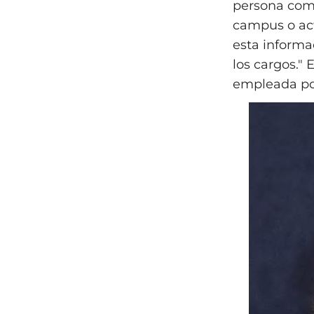
persona como
campus o act
esta informa
los cargos." 
empleada po