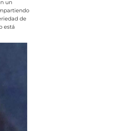
en un
ompartiendo
eriedad de
o está