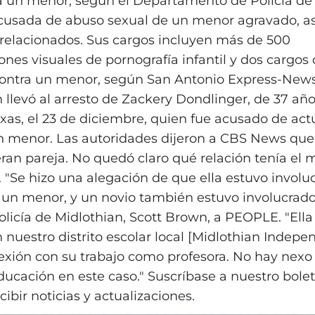
a un menor, según el Departamento de Policía de 
cusada de abuso sexual de un menor agravado, a
s relacionados. Sus cargos incluyen más de 500
ones visuales de pornografía infantil y dos cargos
ontra un menor, según San Antonio Express-News
 llevó al arresto de Zackery Dondlinger, de 37 año
xas, el 23 de diciembre, quien fue acusado de act
n menor. Las autoridades dijeron a CBS News que
ran pareja. No quedó claro qué relación tenía el 
 "Se hizo una alegación de que ella estuvo involu
a un menor, y un novio también estuvo involucrado,"
olicía de Midlothian, Scott Brown, a PEOPLE. "Ella
nuestro distrito escolar local [Midlothian Indepen
exión con su trabajo como profesora. No hay nexo
ducación en este caso." Suscríbase a nuestro bolet
cibir noticias y actualizaciones.