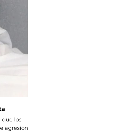
ta
 que los
le agresión