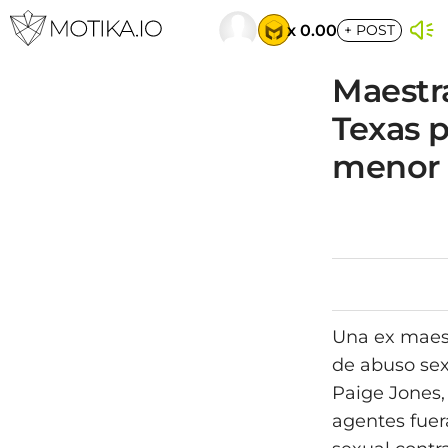
x 0.00
+
POST
Maestra
Texas p
menor
Una ex maest
de abuso sex
Paige Jones,
agentes fuer