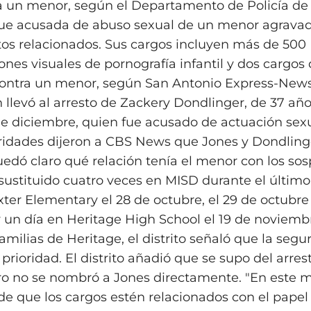
a un menor, según el Departamento de Policía de 
fue acusada de abuso sexual de un menor agravad
itos relacionados. Sus cargos incluyen más de 500
ones visuales de pornografía infantil y dos cargos
ontra un menor, según San Antonio Express-News
n llevó al arresto de Zackery Dondlinger, de 37 añ
 de diciembre, quien fue acusado de actuación sex
idades dijeron a CBS News que Jones y Dondling
uedó claro qué relación tenía el menor con los so
sustituido cuatro veces en MISD durante el último
ter Elementary el 28 de octubre, el 29 de octubre 
 un día en Heritage High School el 19 de noviemb
familias de Heritage, el distrito señaló que la segu
prioridad. El distrito añadió que se supo del arre
ero no se nombró a Jones directamente. "En este
 de que los cargos estén relacionados con el papel