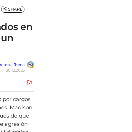
SHARE
ados en
 un
стина Гиева
30.12.2025
s por cargos
ños. Madison
pués de que
le agresión