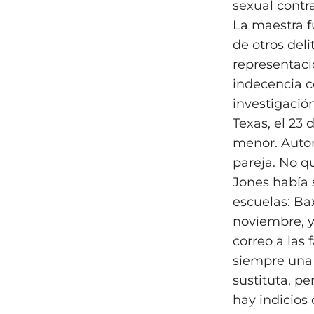
sexual contr
La maestra 
de otros del
representaci
indecencia c
investigació
Texas, el 23
menor. Autor
pareja. No q
Jones había 
escuelas: Bax
noviembre, y
correo a las 
siempre una 
sustituta, p
hay indicios