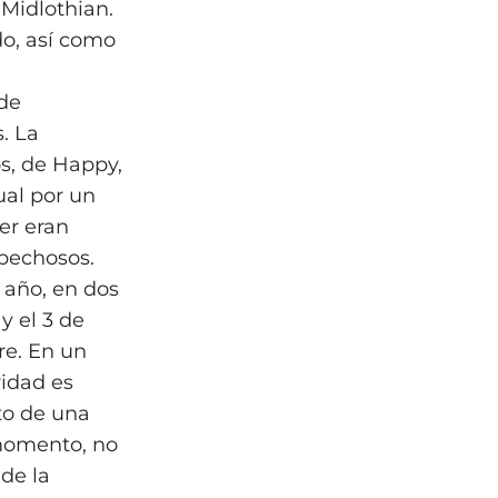
Midlothian.
o, así como
 de
. La
os, de Happy,
ual por un
er eran
spechosos.
 año, en dos
y el 3 de
re. En un
ridad es
sto de una
 momento, no
 de la