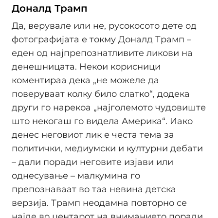
Доналд Трамп
Да, верувале или не, русокосото дете од
фотографијата е токму Доналд Трамп –
еден од најпрепознатливите ликови на
денешницата. Некои корисници
коментираа дека „не можеле да
поверуваат колку било слатко“, додека
други го нарекоа „најголемото чудовиште
што некогаш го видела Америка“. Иако
денес неговиот лик е честа тема за
политички, медиумски и културни дебати
– дали поради неговите изјави или
однесување – малкумина го
препознаваат во таа невина детска
верзија. Трамп неодамна повторно се
најде во центарот на вниманието поради