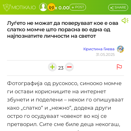
+
x 0.00
POST
SHARE
Луѓето не можат да поверуваат кое е ова
слатко момче што порасна во една од
најпознатите личности на светот
Кристина Гиева
31.05.2025
23
Фотографија од русокосо, синооко момче
ги остави корисниците на интернет
збунети и поделени – некои го опишуваат
како „слатко“ и „нежно“, додека други
остро го осудуваат човекот во кој се
претворил. Сите сме биле деца некогаш,