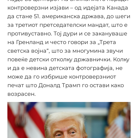
контроверзни изјави – од идејата Канада
да стане 51. американска држава, до шеги
за третиот претседателски мандат, што е
противуставно. Тој дури и се закануваше
на Гренланд и често говори за „Трета
светска војна“, што за многумина звучи
повеќе детски отколку државнички. Колку
и да е невина детската фотографија, не
може да го избрише контроверзниот
печат што Доналд Трамп го остави како
возрасен.