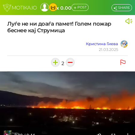
+
x 0.00
POST
SHARE
Луѓе не ни доаѓа памет! Голем пожар
беснее кај Струмица
Кристина Гиева
21.03.2025
2