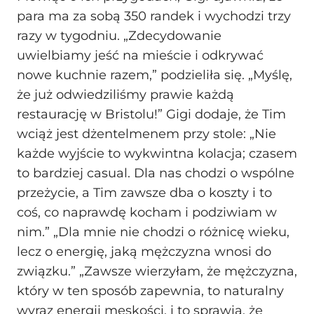
para ma za sobą 350 randek i wychodzi trzy
razy w tygodniu. „Zdecydowanie
uwielbiamy jeść na mieście i odkrywać
nowe kuchnie razem,” podzieliła się. „Myślę,
że już odwiedziliśmy prawie każdą
restaurację w Bristolu!” Gigi dodaje, że Tim
wciąż jest dżentelmenem przy stole: „Nie
każde wyjście to wykwintna kolacja; czasem
to bardziej casual. Dla nas chodzi o wspólne
przeżycie, a Tim zawsze dba o koszty i to
coś, co naprawdę kocham i podziwiam w
nim.” „Dla mnie nie chodzi o różnicę wieku,
lecz o energię, jaką mężczyzna wnosi do
związku.” „Zawsze wierzyłam, że mężczyzna,
który w ten sposób zapewnia, to naturalny
wyraz energii męskości, i to sprawia, że