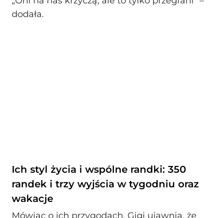
„Oni na nas krzyczą, ale to tylko przegrani” –
dodała.
Ich styl życia i wspólne randki: 350
randek i trzy wyjścia w tygodniu oraz
wakacje
Mówiąc o ich przygodach, Gigi ujawnia, że