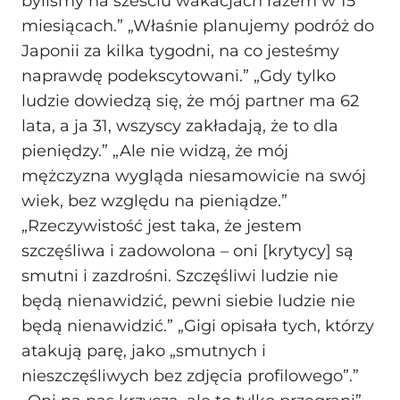
byliśmy na sześciu wakacjach razem w 15
miesiącach.” „Właśnie planujemy podróż do
Japonii za kilka tygodni, na co jesteśmy
naprawdę podekscytowani.” „Gdy tylko
ludzie dowiedzą się, że mój partner ma 62
lata, a ja 31, wszyscy zakładają, że to dla
pieniędzy.” „Ale nie widzą, że mój
mężczyzna wygląda niesamowicie na swój
wiek, bez względu na pieniądze.”
„Rzeczywistość jest taka, że jestem
szczęśliwa i zadowolona – oni [krytycy] są
smutni i zazdrośni. Szczęśliwi ludzie nie
będą nienawidzić, pewni siebie ludzie nie
będą nienawidzić.” „Gigi opisała tych, którzy
atakują parę, jako „smutnych i
nieszczęśliwych bez zdjęcia profilowego”.”