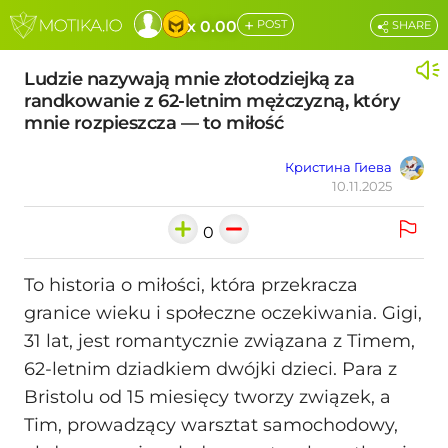
+
x 0.00
POST
SHARE
Ludzie nazywają mnie złotodziejką za
randkowanie z 62-letnim mężczyzną, który
mnie rozpieszcza — to miłość
Кристина Гиева
10.11.2025
0
To historia o miłości, która przekracza
granice wieku i społeczne oczekiwania. Gigi,
31 lat, jest romantycznie związana z Timem,
62-letnim dziadkiem dwójki dzieci. Para z
Bristolu od 15 miesięcy tworzy związek, a
Tim, prowadzący warsztat samochodowy,