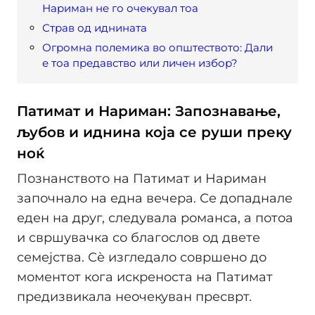
Нариман не го очекувал тоа
Страв од иднината
Огромна полемика во општеството: Дали
е тоа предавство или личен избор?
Патимат и Нариман: Запознавање,
љубов и иднина која се руши преку
ноќ
Познанството на Патимат и Нариман
започнало на една вечера. Се допаднале
еден на друг, следувала романса, а потоа
и свршувачка со благослов од двете
семејства. Сѐ изгледало совршено до
моментот кога искреноста на Патимат
предизвикала неочекуван пресврт.