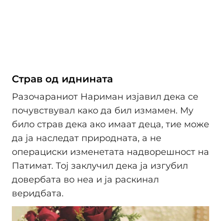
Страв од иднината
Разочараниот Нариман изјавил дека се
почувствувал како да бил измамен. Му
било страв дека ако имаат деца, тие може
да ја наследат природната, а не
операциски изменетата надворешност на
Патимат. Тој заклучил дека ја изгубил
довербата во неа и ја раскинал
веридбата.