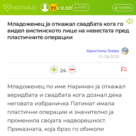
+
x 0.00
POST
SHARE
Младоженец ја откажал свадбата кога го
видел вистинското лице на невестата пред
пластичните операции
Кристина Гиева
01.08.2025
24
Младоженец по име Нариман ја откажал
веридбата и свадбата кога дознал дека
неговата избраничка Патимат имала
пластични операции и значително ја
променила својата надворешност.
Приказната, која брзо го обиколи