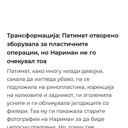
Трансформација: Патимат отворено
зборувала за пластичните
операции, но Нариман не го
очекувал тоа
Патимат, како многу млади девојки,
сакала да изгледа убаво, па се
подложила на ринопластика, корекција
на колковите и задникот, ги зголемила
усните и ги обликувала јагодиците со
филери. Таа му ги покажала старите
фотографии на Нариман за да биде
целосно отворена. Но, токму тие