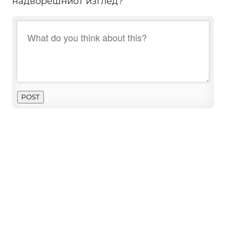
надворешниот изглед?
POST