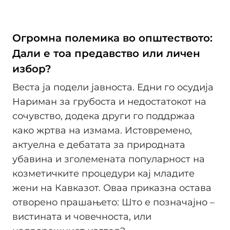
Огромна полемика во општеството:
Дали е тоа предавство или личен
избор?
Веста ја подели јавноста. Едни го осудија
Нариман за грубоста и недостатокот на
сочувство, додека други го поддржаа
како жртва на измама. Истовремено,
актуелна е дебатата за природната
убавина и зголемената популарност на
козметичките процедури кај младите
жени на Кавказот. Оваа приказна остава
отворено прашањето: Што е позначајно –
вистината и човечноста, или