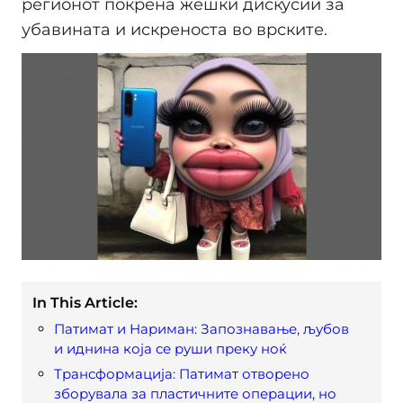
регионот покрена жешки дискусии за
убавината и искреноста во врските.
In This Article:
Патимат и Нариман: Запознавање, љубов
и иднина која се руши преку ноќ
Трансформација: Патимат отворено
зборувала за пластичните операции, но