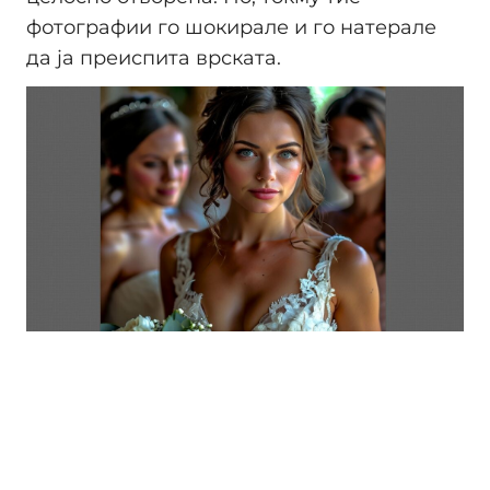
фотографии го шокирале и го натерале
да ја преиспита врската.