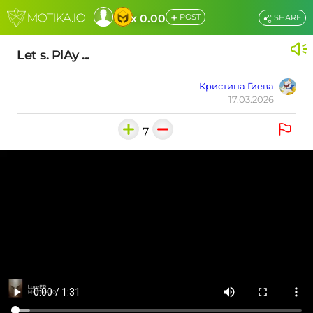
+
x 0.00
POST
SHARE
Let s. PlAy ...
Кристина Гиева
17.03.2026
7