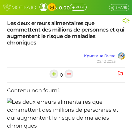
+
x 0.00
POST
SHARE
Les deux erreurs alimentaires que
commettent des millions de personnes et qui
augmentent le risque de maladies
chroniques
Кристина Гиева
02.12.2025
0
Contenu non fourni.