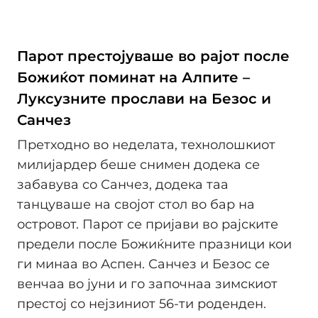
Парот престојуваше во рајот после
Божиќот поминат на Алпите –
Луксузните прослави на Безос и
Санчез
Претходно во неделата, технолошкиот
милијардер беше снимен додека се
забавува со Санчез, додека таа
танцуваше на својот стол во бар на
островот. Парот се пријави во рајските
предели после Божиќните празници кои
ги минаа во Аспен. Санчез и Безос се
венчаа во јуни и го започнаа зимскиот
престој со нејзиниот 56-ти роденден.