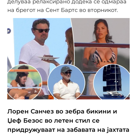
делуваа релаксирано додека се одмараа
на брегот на Сент Бартс во вторникот.
Лорен Санчез во зебра бикини и
Џеф Безос во летен стил се
придружуваат на забавата на јахтата