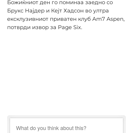
Божиќниот ден го поминаa заедно со
Брукс Најдер и Кејт Хадсон во ултра
ексклузивниот приватен клуб Am7 Aspen,
потврди извор за Page Six.