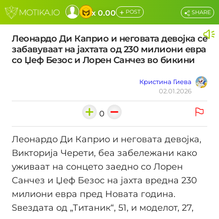
+
x 0.00
POST
SHARE
Леонардо Ди Каприо и неговата девојка се
забавуваат на јахтата од 230 милиони евра
со Џеф Безос и Лорен Санчез во бикини
Кристина Гиева
02.01.2026
0
Леонардо Ди Каприо и неговата девојка,
Викторија Черети, беа забележани како
уживаат на сонцето заедно со Лорен
Санчез и Џеф Безос на јахта вредна 230
милиони евра пред Новата година.
Sвездата од „Титаник“, 51, и моделот, 27,