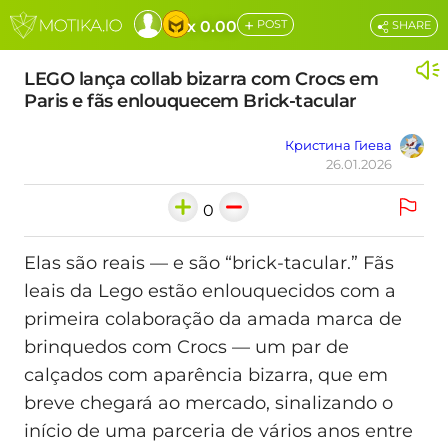
+
x 0.00
POST
SHARE
LEGO lança collab bizarra com Crocs em
Paris e fãs enlouquecem Brick-tacular
Кристина Гиева
26.01.2026
0
Elas são reais — e são “brick-tacular.” Fãs
leais da Lego estão enlouquecidos com a
primeira colaboração da amada marca de
brinquedos com Crocs — um par de
calçados com aparência bizarra, que em
breve chegará ao mercado, sinalizando o
início de uma parceria de vários anos entre